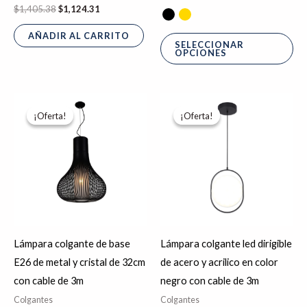
$
1,405.38
$
1,124.31
de
pr
AÑADIR AL CARRITO
SELECCIONAR
OPCIONES
El
El
El
El
Este
precio
precio
precio
precio
¡Oferta!
¡Oferta!
¡Oferta!
¡Oferta!
producto
original
actual
original
actual
era:
es:
era:
es:
tiene
$3,930.06.
$3,144.05.
$2,439.35.
$1,951.48.
múltiples
variantes.
Las
opciones
se
Lámpara colgante de base
Lámpara colgante led dirigible
pueden
E26 de metal y cristal de 32cm
de acero y acrilico en color
elegir
con cable de 3m
negro con cable de 3m
en
Colgantes
Colgantes
la