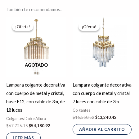
También te recomendamos…
El
El
El
El
precio
precio
precio
precio
¡Oferta!
¡Oferta!
¡Oferta!
¡Oferta!
original
actual
original
actual
era:
es:
era:
es:
$67,726.15.
$54,180.92.
$16,550.52.
$13,240.42.
AGOTADO
Lampara colgante decorativa
Lampara colgante decorativa
con cuerpo de metal y cristal,
con cuerpo de metal y cristal
base E12, con cable de 3m, de
7 luces con cable de 3m
18 luces
Colgantes
$
16,550.52
$
13,240.42
Colgantes Doble Altura
$
67,726.15
$
54,180.92
AÑADIR AL CARRITO
LEER MÁS