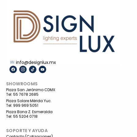
info@designlux.mx
F
I
T
Y
a
c
i
o
c
o
k
u
e
n
t
t
SHOWROOMS
b
-
o
u
o
i
k
b
Plaza San Jerónimo CDMX
o
n
e
Tel: 55 7678 2685
k
s
t
Plaza Solare Mérida Yuc.
a
Tel: 999 969 5051
g
r
Plaza Bona Z. Esmeralda
a
Tel: 55 5204 0718
m
-
1
SOPORTE Y AYUDA
Contacto (Cotizaciones)