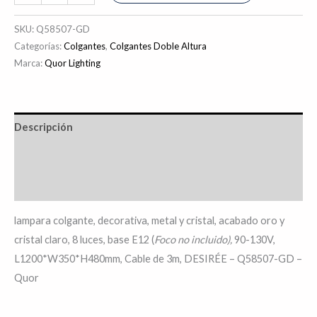
SKU:
Q58507-GD
Categorías:
Colgantes
,
Colgantes Doble Altura
Marca:
Quor Lighting
Descripción
Información adicional
Valoraciones (0)
lampara colgante, decorativa, metal y cristal, acabado oro y
cristal claro, 8 luces, base E12 (
Foco no incluido),
90-130V,
L1200*W350*H480mm, Cable de 3m, DESIRÉE – Q58507-GD –
Quor