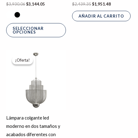
$
3,930.06
$
3,144.05
$
2,439.35
$
1,951.48
página
de
AÑADIR AL CARRITO
producto
SELECCIONAR
OPCIONES
Rango
Este
de
¡Oferta!
¡Oferta!
producto
precios:
desde
tiene
$7,950.46
hasta
múltiples
$14,346.97
variantes.
Las
opciones
se
Lámpara colgante led
pueden
moderno en dos tamaños y
elegir
acabados diferentes con
en