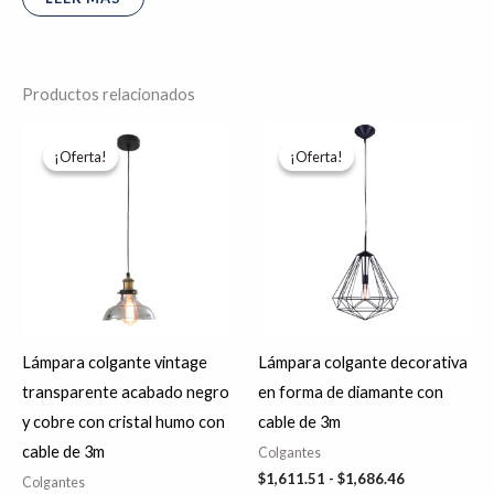
Productos relacionados
El
El
Rango
Es
precio
precio
de
¡Oferta!
¡Oferta!
¡Oferta!
¡Oferta!
pr
original
actual
precios:
era:
es:
desde
tie
$1,405.38.
$1,124.31.
$1,611.51
hasta
múl
$1,686.46
var
La
op
se
Lámpara colgante vintage
Lámpara colgante decorativa
pu
transparente acabado negro
en forma de diamante con
ele
y cobre con cristal humo con
cable de 3m
en
cable de 3m
Colgantes
la
$
1,611.51
-
$
1,686.46
Colgantes
pá