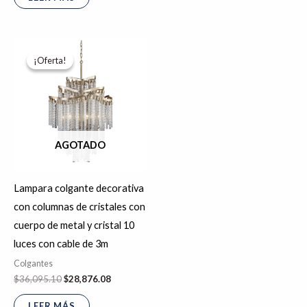
El
El
precio
precio
¡Oferta!
¡Oferta!
original
actual
era:
es:
$36,095.10.
$28,876.08.
AGOTADO
Lampara colgante decorativa
con columnas de cristales con
cuerpo de metal y cristal 10
luces con cable de 3m
Colgantes
$
36,095.10
$
28,876.08
LEER MÁS