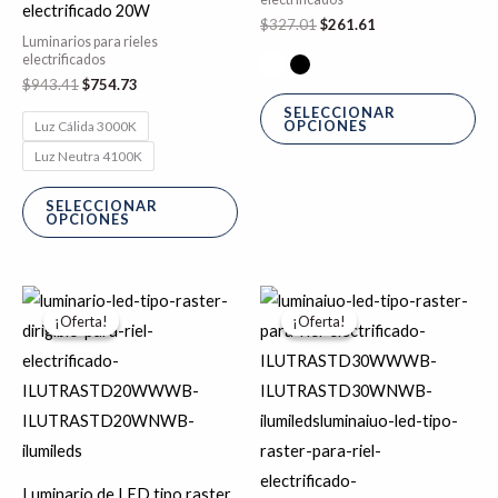
electrificado 20W
$
327.01
$
261.61
elegir
ele
Luminarios para rieles
en
en
electrificados
$
943.41
$
754.73
la
la
SELECCIONAR
página
pá
OPCIONES
Luz Cálida 3000K
de
de
Luz Neutra 4100K
producto
pr
SELECCIONAR
OPCIONES
El
El
El
El
Este
Es
precio
precio
precio
precio
¡Oferta!
¡Oferta!
¡Oferta!
¡Oferta!
producto
pr
original
actual
original
actual
era:
es:
era:
es:
tiene
tie
$990.58.
$792.46.
$1,410.95.
$1,128.76.
múltiples
múl
variantes.
var
Las
La
opciones
op
Luminario de LED tipo raster