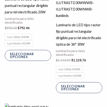
se
se
puntual rectangular dirigible
pueden
pu
para riel electrificado 20W
elegir
ele
Luminarios para rieles
en
en
electrificados
Luminario de LED tipo raster
$
990.58
$
792.46
la
la
fijo puntual rectangular
página
pá
Luz Cálida 3000K
dirigible para riel electrificado
de
de
Luz Neutra 4100K
óptica de 36° 30W
producto
pr
Luminarios para rieles
SELECCIONAR
electrificados
OPCIONES
$
1,410.95
$
1,128.76
Luz Cálida 3000K
Luz Neutra 4100K
SELECCIONAR
OPCIONES
El
El
Este