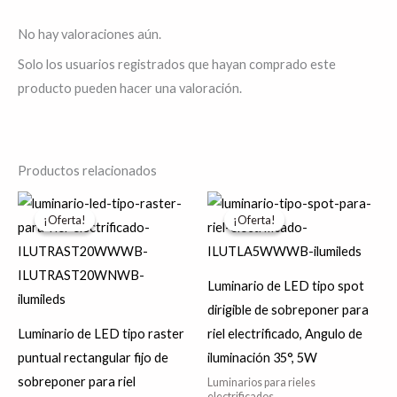
No hay valoraciones aún.
Solo los usuarios registrados que hayan comprado este
producto pueden hacer una valoración.
Productos relacionados
El
El
El
El
Este
Es
precio
precio
precio
precio
¡Oferta!
¡Oferta!
¡Oferta!
¡Oferta!
producto
pr
original
actual
original
actual
era:
es:
era:
es:
tiene
tie
$943.41.
$754.73.
$327.01.
$261.61.
múltiples
múl
Luminario de LED tipo spot
variantes.
var
dirigible de sobreponer para
Las
La
Luminario de LED tipo raster
riel electrificado, Angulo de
opciones
op
puntual rectangular fijo de
iluminación 35°, 5W
se
se
sobreponer para riel
Luminarios para rieles
pueden
pu
electrificados