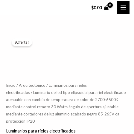
Ir
$
0.00
al
contenido
El
El
¡Oferta!
precio
precio
original
actual
era:
es:
$8,905.57.
$7,124.46.
Inicio
/
Arquitectónico
/
Luminarios para rieles
electrificados
/ Luminario de led tipo elipsoidal para riel electrificado
atenuable con cambio de temperatura de color de 2700-6500K
mediante control remoto 30 Watts ángulo de apertura ajustable
mediante cortadores de luz aluminio acabado negro 85-265V ca
protección IP20
Luminarios para rieles electrificados