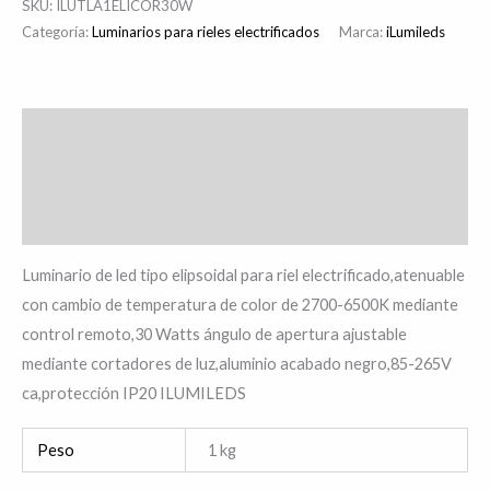
SKU:
ILUTLA1ELICOR30W
Categoría:
Luminarios para rieles electrificados
Marca:
iLumileds
Descripción
Información adicional
Valoraciones (0)
Luminario de led tipo elipsoidal para riel electrificado,atenuable
con cambio de temperatura de color de 2700-6500K mediante
control remoto,30 Watts ángulo de apertura ajustable
mediante cortadores de luz,aluminio acabado negro,85-265V
ca,protección IP20 ILUMILEDS
Peso
1 kg