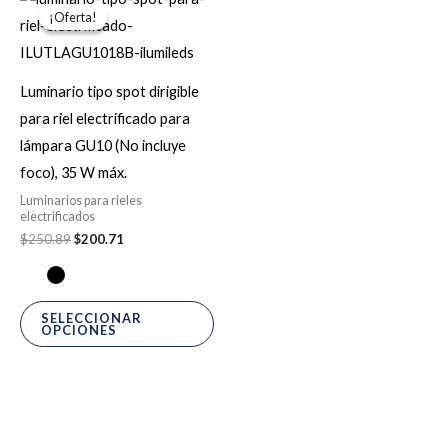
precio
precio
¡Oferta!
¡Oferta!
producto
original
actual
era:
es:
tiene
$250.89.
$200.71.
múltiples
Luminario tipo spot dirigible
variantes.
para riel electrificado para
Las
lámpara GU10 (No incluye
opciones
foco), 35 W máx.
se
Luminarios para rieles
pueden
electrificados
$
250.89
$
200.71
elegir
en
la
SELECCIONAR
página
OPCIONES
de
producto