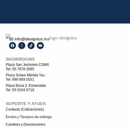
📧 info@designlux.mx
F
I
T
Y
a
c
i
o
c
o
k
u
e
n
t
t
SHOWROOMS
b
-
o
u
o
i
k
b
Plaza San Jerónimo CDMX
o
n
e
Tel: 55 7678 2685
k
s
t
Plaza Solare Mérida Yuc.
a
Tel: 999 969 5051
g
r
Plaza Bona Z. Esmeralda
a
Tel: 55 5204 0718
m
-
1
SOPORTE Y AYUDA
Contacto (Cotizaciones)
Envíos y Tiempos de entrega
Cambios y Devoluciones