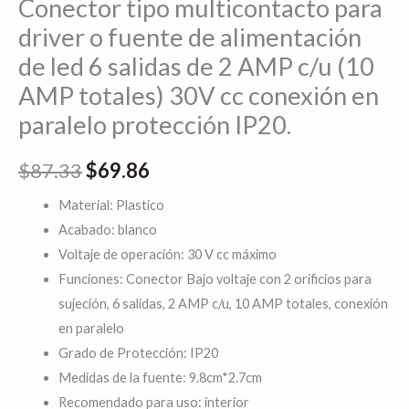
Conector tipo multicontacto para
de
driver o fuente de alimentación
2
de led 6 salidas de 2 AMP c/u (10
AMP
AMP totales) 30V cc conexión en
c/u
paralelo protección IP20.
(10
AMP
$
87.33
$
69.86
totales)
30V
Material: Plastico
cc
Acabado: blanco
conexión
Voltaje de operación: 30 V cc máximo
en
Funciones: Conector Bajo voltaje con 2 orificios para
paralelo
sujeción, 6 salidas, 2 AMP c/u, 10 AMP totales, conexión
protección
en paralelo
IP20.
Grado de Protección: IP20
cantidad
Medidas de la fuente: 9.8cm*2.7cm
Recomendado para uso: interior