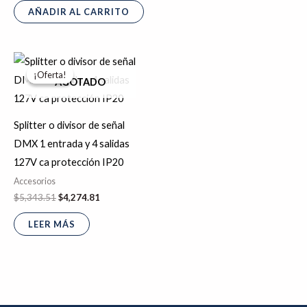
AÑADIR AL CARRITO
El
El
precio
precio
¡Oferta!
¡Oferta!
original
actual
AGOTADO
era:
es:
$5,343.51.
$4,274.81.
Splitter o divisor de señal
DMX 1 entrada y 4 salidas
127V ca protección IP20
Accesorios
$
5,343.51
$
4,274.81
LEER MÁS