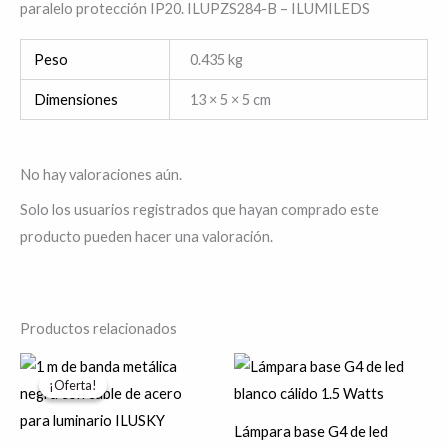
paralelo protección IP20. ILUPZS284-B – ILUMILEDS
Peso
0.435 kg
Dimensiones
13 × 5 × 5 cm
No hay valoraciones aún.
Solo los usuarios registrados que hayan comprado este
producto pueden hacer una valoración.
Productos relacionados
El
El
precio
precio
¡Oferta!
¡Oferta!
original
actual
era:
es:
$110.66.
$88.52.
Lámpara base G4 de led