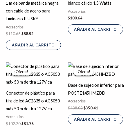
1 m de banda metálica negra
blanco cálido 1.5 Watts
con cable de acero para
Accesorios
$
100.64
luminario ILUSKY
Accesorios
AÑADIR AL CARRITO
$
110.66
$
88.52
AÑADIR AL CARRITO
El
El
El
El
precio
precio
precio
precio
¡Oferta!
¡Oferta!
¡Oferta!
¡Oferta!
original
actual
original
actual
era:
es:
era:
es:
$102.20.
$81.76.
$438.02.
$350.41.
Base de sujeción inferior para
Conector de plástico para
POSTE145HMZBD
tira de led AC2835 o AC5050
Accesorios
$
438.02
$
350.41
máx 50 m de tira 127V ca
Accesorios
AÑADIR AL CARRITO
$
102.20
$
81.76