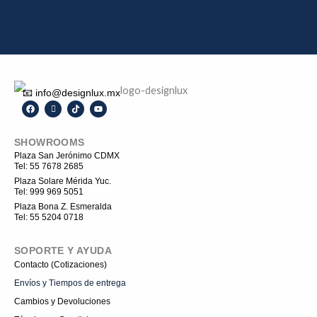
📧 info@designlux.mx
F
I
T
Y
a
c
i
o
c
o
k
u
e
n
t
t
SHOWROOMS
b
-
o
u
o
i
k
b
Plaza San Jerónimo CDMX
o
n
e
Tel: 55 7678 2685
k
s
t
Plaza Solare Mérida Yuc.
a
Tel: 999 969 5051
g
r
Plaza Bona Z. Esmeralda
a
Tel: 55 5204 0718
m
-
1
SOPORTE Y AYUDA
Contacto (Cotizaciones)
Envíos y Tiempos de entrega
Cambios y Devoluciones