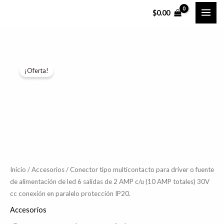
Ir
$
0.00
al
contenido
Conector
El
El
¡Oferta!
tipo
precio
precio
multicontacto
para
original
actual
driver
era:
es:
o
$87.33.
$69.86.
fuente
de
alimentación
Inicio
/
Accesorios
/ Conector tipo multicontacto para driver o fuente
de alimentación de led 6 salidas de 2 AMP c/u (10 AMP totales) 30V
de
cc conexión en paralelo protección IP20.
led
6
Accesorios
salidas