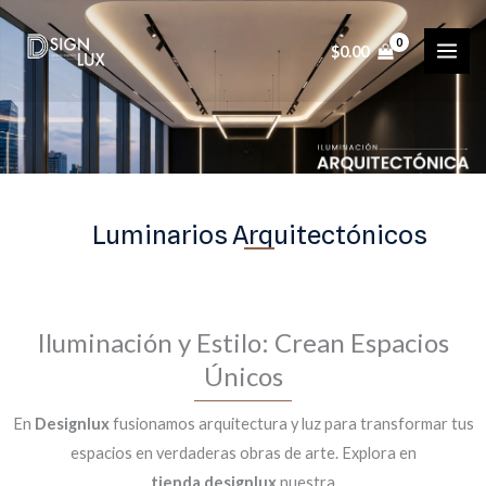
Ir
al
$
0.00
contenido
Luminarios Arquitectónicos
Iluminación y Estilo: Crean Espacios
Únicos
En
Designlux
fusionamos arquitectura y luz para transformar tus
espacios en verdaderas obras de arte. Explora en
tienda.designlux
nuestra