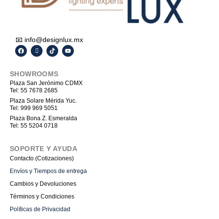
📧 info@designlux.mx
F
I
T
Y
a
c
i
o
c
o
k
u
e
n
t
t
SHOWROOMS
b
-
o
u
o
i
k
b
Plaza San Jerónimo CDMX
o
n
e
Tel: 55 7678 2685
k
s
t
Plaza Solare Mérida Yuc.
a
Tel: 999 969 5051
g
r
Plaza Bona Z. Esmeralda
a
Tel: 55 5204 0718
m
-
1
SOPORTE Y AYUDA
Contacto (Cotizaciones)
Envíos y Tiempos de entrega
Cambios y Devoluciones
Términos y Condiciones
Políticas de Privacidad