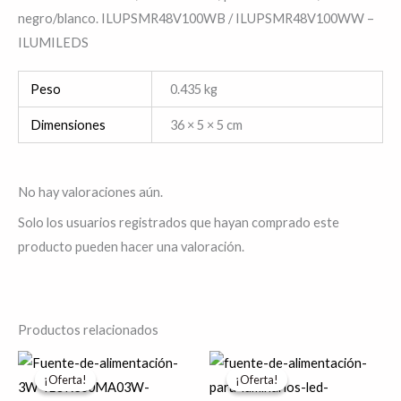
negro/blanco. ILUPSMR48V100WB / ILUPSMR48V100WW –
ILUMILEDS
Peso
0.435 kg
Dimensiones
36 × 5 × 5 cm
No hay valoraciones aún.
Solo los usuarios registrados que hayan comprado este
producto pueden hacer una valoración.
Productos relacionados
El
El
El
El
precio
precio
precio
precio
¡Oferta!
¡Oferta!
¡Oferta!
¡Oferta!
original
actual
original
actual