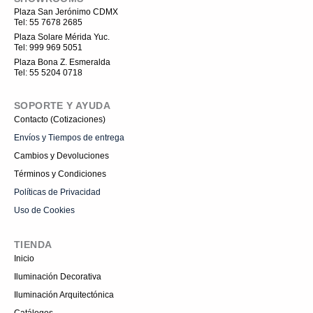
b
-
o
u
o
i
k
b
Plaza San Jerónimo CDMX
o
n
e
Tel: 55 7678 2685
k
s
t
Plaza Solare Mérida Yuc.
a
Tel: 999 969 5051
g
r
Plaza Bona Z. Esmeralda
a
Tel: 55 5204 0718
m
-
1
SOPORTE Y AYUDA
Contacto (Cotizaciones)
Envíos y Tiempos de entrega
Cambios y Devoluciones
Términos y Condiciones
Políticas de Privacidad
Uso de Cookies
TIENDA
Inicio
Iluminación Decorativa
Iluminación Arquitectónica