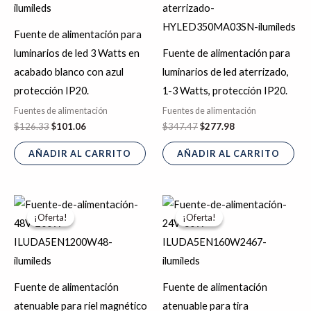
era:
es:
era:
es:
$126.33.
$101.06.
$347.47.
$277.98.
Fuente de alimentación para
luminarios de led 3 Watts en
Fuente de alimentación para
acabado blanco con azul
luminarios de led aterrizado,
protección IP20.
1-3 Watts, protección IP20.
Fuentes de alimentación
Fuentes de alimentación
$
126.33
$
101.06
$
347.47
$
277.98
AÑADIR AL CARRITO
AÑADIR AL CARRITO
El
El
El
El
precio
precio
precio
precio
¡Oferta!
¡Oferta!
¡Oferta!
¡Oferta!
original
actual
original
actual
era:
es:
era:
es:
$2,306.90.
$1,845.52.
$1,854.08.
$1,483.26.
Fuente de alimentación
Fuente de alimentación
atenuable para riel magnético
atenuable para tira