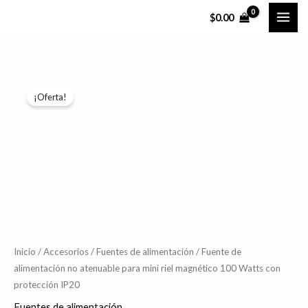
Ir
$
0.00
al
contenido
Fuente
Rango
¡Oferta!
de
de
alimentación
no
precios:
atenuable
desde
para
$1,121.84
mini
riel
hasta
magnético
$1,155.50
100
Inicio
/
Accesorios
/
Fuentes de alimentación
/ Fuente de
alimentación no atenuable para mini riel magnético 100 Watts con
Watts
protección IP20
con
protección
Fuentes de alimentación