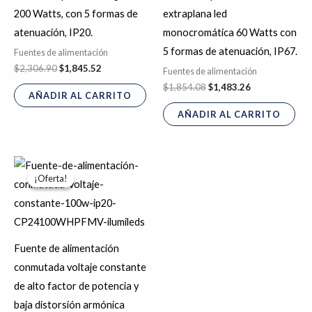
200 Watts, con 5 formas de
extraplana led
atenuación, IP20.
monocromática 60 Watts con
5 formas de atenuación, IP67.
Fuentes de alimentación
$
2,306.90
$
1,845.52
Fuentes de alimentación
$
1,854.08
$
1,483.26
AÑADIR AL CARRITO
AÑADIR AL CARRITO
El
El
precio
precio
¡Oferta!
¡Oferta!
original
actual
era:
es:
$789.42.
$631.53.
Fuente de alimentación
conmutada voltaje constante
de alto factor de potencia y
baja distorsión armónica