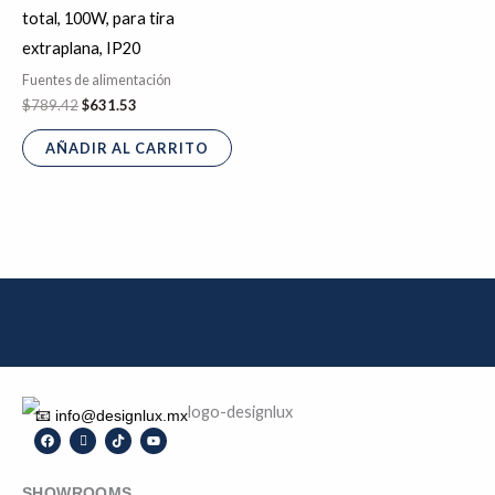
total, 100W, para tira
extraplana, IP20
Fuentes de alimentación
$
789.42
$
631.53
AÑADIR AL CARRITO
📧 info@designlux.mx
F
I
T
Y
a
c
i
o
c
o
k
u
e
n
t
t
SHOWROOMS