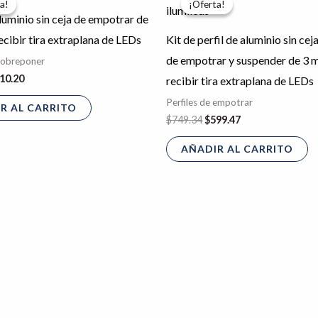
a!
a!
¡Oferta!
¡Oferta!
iginal
actual
original
actual
aluminio sin ceja de empotrar de
a:
es:
era:
es:
12.75.
$410.20.
$749.34.
$599.47.
ecibir tira extraplana de LEDs
Kit de perfil de aluminio sin ceja
de empotrar y suspender de 3 
 sobreponer
10.20
recibir tira extraplana de LEDs
Perfiles de empotrar
R AL CARRITO
$
749.34
$
599.47
AÑADIR AL CARRITO