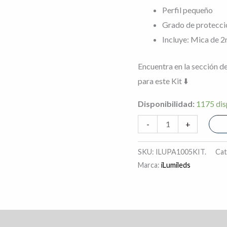
Perfil pequeño
tira
Grado de protecci
extraplana
Incluye: Mica de 2m
de
LEDs
Encuentra en la sección de
cantidad
para este Kit ⬇️
Disponibilidad:
1175 dis
-
+
SKU:
ILUPA1005KIT.
Cat
Marca:
iLumileds
s (0)