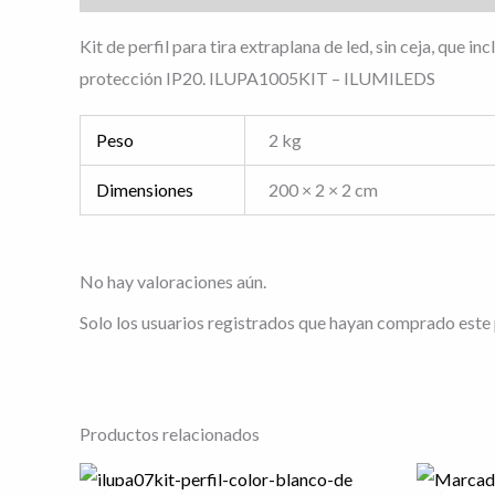
Kit de perfil para tira extraplana de led, sin ceja, que i
protección IP20. ILUPA1005KIT – ILUMILEDS
Peso
2 kg
Dimensiones
200 × 2 × 2 cm
No hay valoraciones aún.
Solo los usuarios registrados que hayan comprado este
Productos relacionados
Rango
El
Este
de
pr