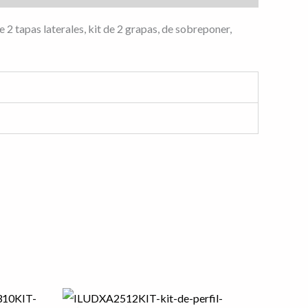
de 2 tapas laterales, kit de 2 grapas, de sobreponer,
El
El
precio
precio