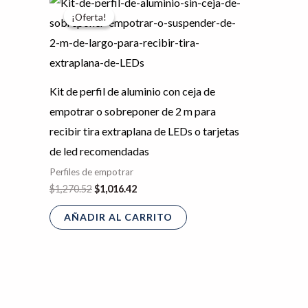
precio
precio
¡Oferta!
¡Oferta!
original
actual
era:
es:
$1,270.52.
$1,016.42.
Kit de perfil de aluminio con ceja de
empotrar o sobreponer de 2 m para
recibir tira extraplana de LEDs o tarjetas
de led recomendadas
Perfiles de empotrar
$
1,270.52
$
1,016.42
AÑADIR AL CARRITO