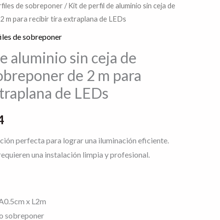
files de sobreponer
/ Kit de perfil de aluminio sin ceja de
El
 m para recibir tira extraplana de LEDs
precio
iles de sobreponer
actual
de aluminio sin ceja de
obreponer de 2 m para
es:
extraplana de LEDs
0.
$309.04.
4
lución perfecta para lograr una iluminación eficiente.
equieren una instalación limpia y profesional.
A0.5cm x L2m
o sobreponer