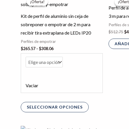
¡Oferta!
¡Oferta!
¡Ofert
¡Ofert
producto
precios:
or
Perfil de 
desde
er
tiene
$265.57
$5
Kit de perfil de aluminio sin ceja de
3 m para r
hasta
múltiples
sobreponer o empotrar de 2 m para
$308.06
Perfiles de
variantes.
$
512.75
$
4
recibir tira extraplana de LEDs IP20
Las
Perfiles de empotrar
AÑADI
opciones
$
265.57
-
$
308.06
se
pueden
elegir
en
Vaciar
la
página
de
SELECCIONAR OPCIONES
producto
El
El