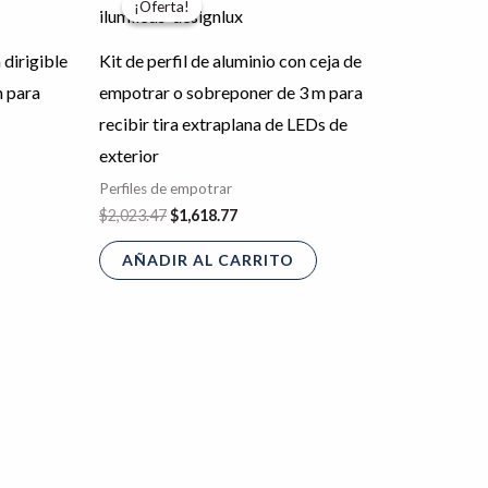
¡Oferta!
¡Oferta!
original
actual
era:
es:
$2,023.47.
$1,618.77.
 dirigible
Kit de perfil de aluminio con ceja de
m para
empotrar o sobreponer de 3 m para
recibir tira extraplana de LEDs de
exterior
Perfiles de empotrar
$
2,023.47
$
1,618.77
AÑADIR AL CARRITO