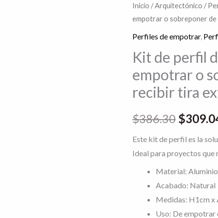
Kit
Inicio
/
Arquitectónico
/
Per
El
empotrar o sobreponer de 2
de
precio
perfil
Perfiles de empotrar
,
Perf
de
original
Kit de perfil 
aluminio
empotrar o s
era:
sin
recibir tira 
ceja
$386.3
de
$
386.30
$
309.0
empotrar
o
Este kit de perfil es la so
sobreponer
Ideal para proyectos que r
de
Material: Aluminio
2
Acabado: Natural
m
Medidas: H1cm x 
para
Uso: De empotrar 
recibir