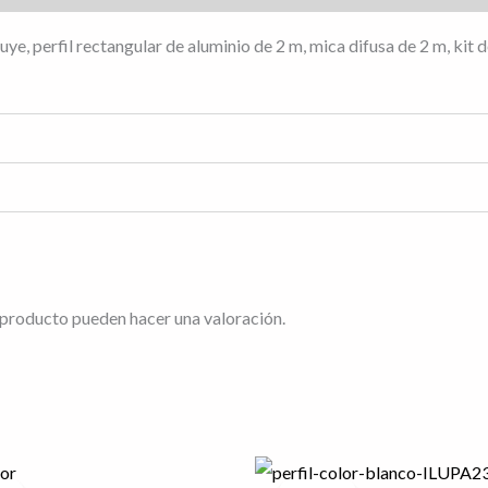
ncluye, perfil rectangular de aluminio de 2 m, mica difusa de 2 m, kit 
 producto pueden hacer una valoración.
El
El
El
ecio
precio
precio
precio