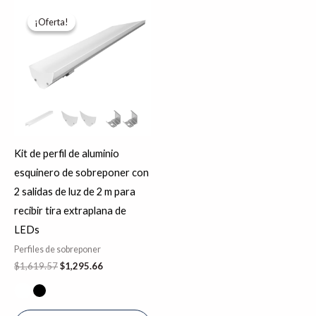
El
El
Este
precio
precio
¡Oferta!
¡Oferta!
producto
original
actual
era:
es:
tiene
$1,619.57.
$1,295.66.
múltiples
variantes.
Las
opciones
se
Kit de perfil de aluminio
pueden
esquinero de sobreponer con
elegir
2 salidas de luz de 2 m para
en
recibir tira extraplana de
la
LEDs
página
Perfiles de sobreponer
de
$
1,619.57
$
1,295.66
producto