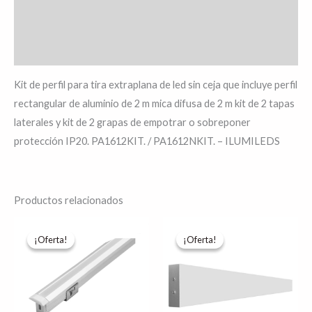
Información adicional
Valoraciones (0)
Kit de perfil para tira extraplana de led sin ceja que incluye perfil
rectangular de aluminio de 2 m mica difusa de 2 m kit de 2 tapas
laterales y kit de 2 grapas de empotrar o sobreponer
protección IP20. PA1612KIT. / PA1612NKIT. – ILUMILEDS
Productos relacionados
El
El
Rango
Es
precio
precio
de
¡Oferta!
¡Oferta!
¡Oferta!
¡Oferta!
pr
original
actual
precios:
era:
es:
desde
tie
$386.30.
$309.04.
$919.15
hasta
múl
$1,169.84
var