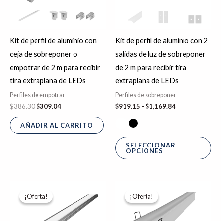
La
op
se
Kit de perfil de aluminio con
Kit de perfil de aluminio con 2
pu
ceja de sobreponer o
salidas de luz de sobreponer
ele
empotrar de 2 m para recibir
de 2 m para recibir tira
en
tira extraplana de LEDs
extraplana de LEDs
la
Perfiles de empotrar
Perfiles de sobreponer
pá
$
386.30
$
309.04
$
919.15
-
$
1,169.84
de
pr
AÑADIR AL CARRITO
SELECCIONAR
OPCIONES
El
El
Rango
Es
precio
precio
de
¡Oferta!
¡Oferta!
¡Oferta!
¡Oferta!
pr
original
actual
precios:
era:
es:
desde
tie
$2,023.47.
$1,618.77.
$1,268.30