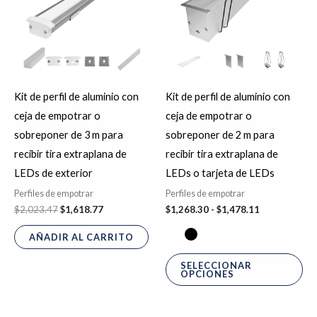
hasta
múl
$1,478.11
var
La
op
se
Kit de perfil de aluminio con
Kit de perfil de aluminio con
pu
ceja de empotrar o
ceja de empotrar o
ele
sobreponer de 3 m para
sobreponer de 2 m para
en
recibir tira extraplana de
recibir tira extraplana de
la
LEDs de exterior
LEDs o tarjeta de LEDs
pá
Perfiles de empotrar
Perfiles de empotrar
de
$
2,023.47
$
1,618.77
$
1,268.30
-
$
1,478.11
pr
AÑADIR AL CARRITO
SELECCIONAR
OPCIONES