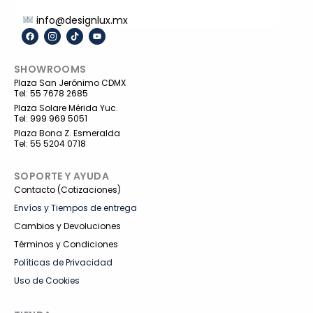
info@designlux.mx
F
I
T
Y
a
c
i
o
c
o
k
u
e
n
t
t
SHOWROOMS
b
-
o
u
o
i
k
b
Plaza San Jerónimo CDMX
o
n
e
Tel: 55 7678 2685
k
s
t
Plaza Solare Mérida Yuc.
a
Tel: 999 969 5051
g
r
Plaza Bona Z. Esmeralda
a
Tel: 55 5204 0718
m
-
1
SOPORTE Y AYUDA
Contacto (Cotizaciones)
Envíos y Tiempos de entrega
Cambios y Devoluciones
Términos y Condiciones
Políticas de Privacidad
Uso de Cookies