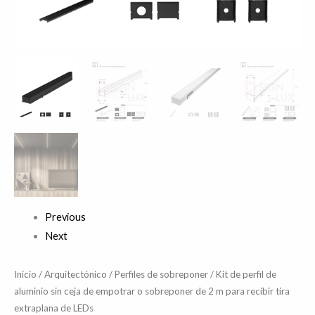
m
para
recibir
tira
extraplana
de
LEDs
cantidad
Previous
Next
Inicio
/
Arquitectónico
/
Perfiles de sobreponer
/ Kit de perfil de
aluminio sin ceja de empotrar o sobreponer de 2 m para recibir tira
extraplana de LEDs