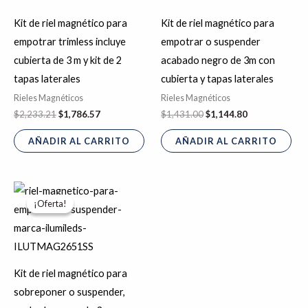
Kit de riel magnético para
Kit de riel magnético para
empotrar trimless incluye
empotrar o suspender
cubierta de 3 m y kit de 2
acabado negro de 3m con
tapas laterales
cubierta y tapas laterales
Rieles Magnéticos
Rieles Magnéticos
$
2,233.21
$
1,786.57
$
1,431.00
$
1,144.80
AÑADIR AL CARRITO
AÑADIR AL CARRITO
El
El
precio
precio
¡Oferta!
¡Oferta!
original
actual
era:
es:
$1,909.03.
$1,527.22.
Kit de riel magnético para
sobreponer o suspender,