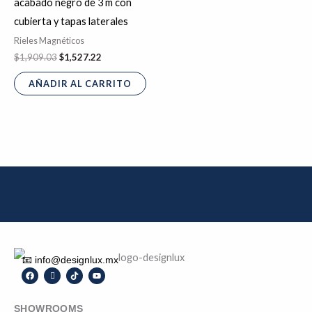
acabado negro de 3 m con
cubierta y tapas laterales
Rieles Magnéticos
$
1,909.03
$
1,527.22
AÑADIR AL CARRITO
📧 info@designlux.mx
F
I
T
Y
a
c
i
o
c
o
k
u
e
n
t
t
SHOWROOMS
b
-
o
u