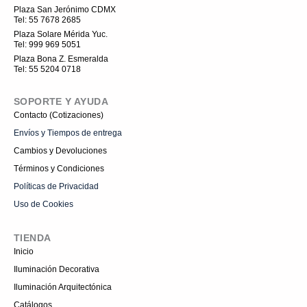
o
i
k
b
Plaza San Jerónimo CDMX
o
n
e
Tel: 55 7678 2685
k
s
t
Plaza Solare Mérida Yuc.
a
Tel: 999 969 5051
g
r
Plaza Bona Z. Esmeralda
a
Tel: 55 5204 0718
m
-
1
SOPORTE Y AYUDA
Contacto (Cotizaciones)
Envíos y Tiempos de entrega
Cambios y Devoluciones
Términos y Condiciones
Políticas de Privacidad
Uso de Cookies
TIENDA
Inicio
Iluminación Decorativa
Iluminación Arquitectónica
Catálogos