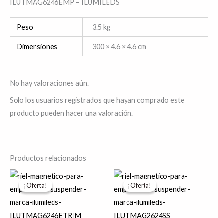
ILUTMAG6246EMP – ILUMILEDS
Peso
3.5 kg
Dimensiones
300 × 4.6 × 4.6 cm
No hay valoraciones aún.
Solo los usuarios registrados que hayan comprado este
producto pueden hacer una valoración.
Productos relacionados
El
El
El
El
precio
precio
precio
precio
¡Oferta!
¡Oferta!
¡Oferta!
¡Oferta!
original
actual
original
actual
era:
es:
era:
es:
$2,233.21.
$1,786.57.
$1,431.00.
$1,144.80.