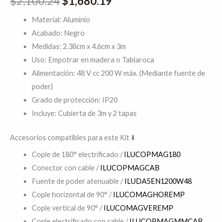
$
2,100.24
$
1,680.19
Material: Aluminio
Acabado: Negro
Medidas: 2.38cm x 4.6cm x 3m
Uso: Empotrar en madera o Tablaroca
Alimentación: 48 V cc 200 W máx. (Mediante fuente de
poder)
Grado de protección: IP20
Incluye: Cubierta de 3m y 2 tapas
Accesorios compatibles para este Kit ⬇️
Cople de 180° electrificado /
ILUCOPMAG180
Conector con cable /
ILUCOPMAGCAB
Fuente de poder atenuable /
ILUDA5EN1200W48
Cople horizontal de 90° /
ILUCOMAGHOREMP
Cople vertical de 90° /
ILUCOMAGVEREMP
Cople electrificado con cable /
ILUCOPMAGMMCAB