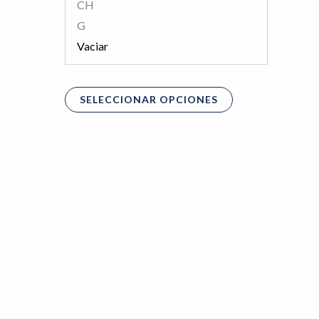
CH
producto
G
Vaciar
SELECCIONAR OPCIONES