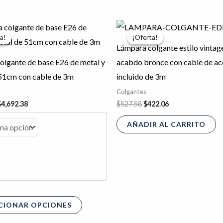
l
El
El
El
Este
recio
precio
precio
precio
a!
a!
¡Oferta!
¡Oferta!
producto
riginal
actual
original
actual
Lámpara colgante estilo vintag
ra:
es:
era:
es:
tiene
5,865.47.
$4,692.38.
$527.58.
$422.06.
olgante de base E26 de metal y
acabdo bronce con cable de ac
múltiples
 51cm con cable de 3m
incluido de 3m
variantes.
Colgantes
Las
$
4,692.38
$
527.58
$
422.06
opciones
AÑADIR AL CARRITO
se
pueden
elegir
en
la
página
CIONAR OPCIONES
de