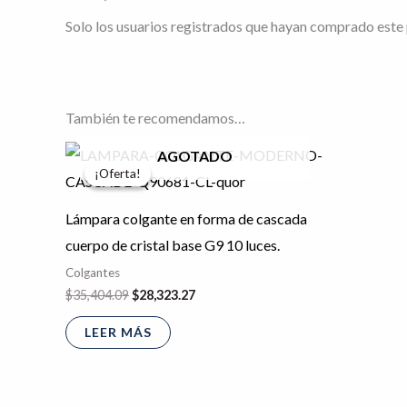
Solo los usuarios registrados que hayan comprado este
También te recomendamos…
El
El
AGOTADO
precio
precio
¡Oferta!
¡Oferta!
original
actual
era:
es:
$35,404.09.
$28,323.27.
Lámpara colgante en forma de cascada
cuerpo de cristal base G9 10 luces.
Colgantes
$
35,404.09
$
28,323.27
LEER MÁS