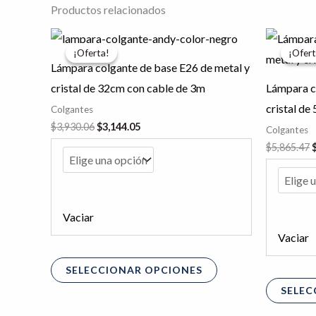
Productos relacionados
El
El
E
Este
precio
precio
p
¡Oferta!
¡Oferta!
¡Ofert
¡Ofert
producto
original
actual
o
Lámpara colgante de base E26 de metal y
era:
es:
e
tiene
$3,930.06.
$3,144.05.
$
cristal de 32cm con cable de 3m
Lámpara c
múltiples
cristal de
Colgantes
variantes.
$
3,930.06
$
3,144.05
Colgantes
Las
$
5,865.47
opciones
se
pueden
Vaciar
elegir
Vaciar
en
la
SELECCIONAR OPCIONES
página
SELEC
de