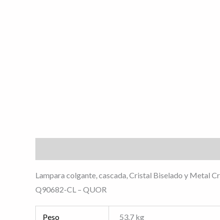
Descripción
Información adicional
Valoracione
Lampara colgante, cascada, Cristal Biselado y Metal 
Q90682-CL – QUOR
Peso
53.7 kg