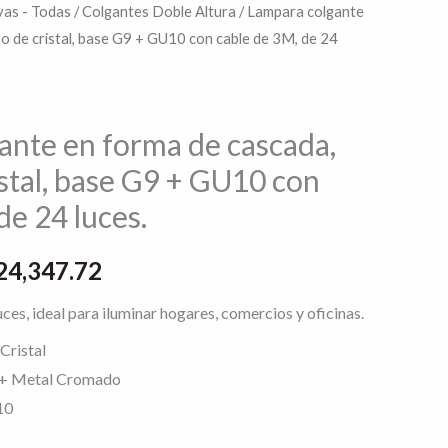
as - Todas
/
Colgantes Doble Altura
/ Lampara colgante
El
o de cristal, base G9 + GU10 con cable de 3M, de 24
cio
precio
ginal
actual
ante en forma de cascada,
:
es:
stal, base G9 + GU10 con
5,434.65.
$124,347.72.
de 24 luces.
24,347.72
es, ideal para iluminar hogares, comercios y oficinas.
Cristal
l + Metal Cromado
10