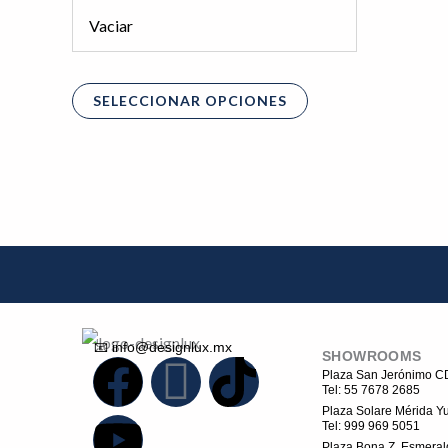
pueden
Vaciar
elegir
en
la
SELECCIONAR OPCIONES
página
de
producto
📧 info@designlux.mx
SHOWROOMS
F
Y
I
T
Plaza San Jerónimo 
Tel: 55 7678 2685
Plaza Solare Mérida Yu
a
o
c
i
Tel: 999 969 5051
Plaza Bona Z. Esmeral