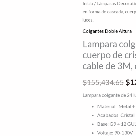
Inicio
/
Lámparas Decorativ
El
en forma de cascada, cuerp
pre
luces.
Colgantes Doble Altura
ori
Lampara colg
era
cuerpo de cri
$15
cable de 3M, 
$
155,434.65
$
1
Lampara colgante de 24 luc
Material: Metal + 
Acabados: Crista
Base: G9 + 12 GU
Voltaje: 90-130V