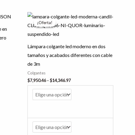
Rango
Este
de
¡Oferta!
¡Oferta!
producto
precios:
e en
desde
tiene
$7,950.46
ero
hasta
múltiples
Lámpara colgante led moderno en dos
$14,346.97
variantes.
tamaños y acabados diferentes con cable
Las
de 3m
opciones
Colgantes
se
$
7,950.46
-
$
14,346.97
pueden
elegir
en
la
página
de