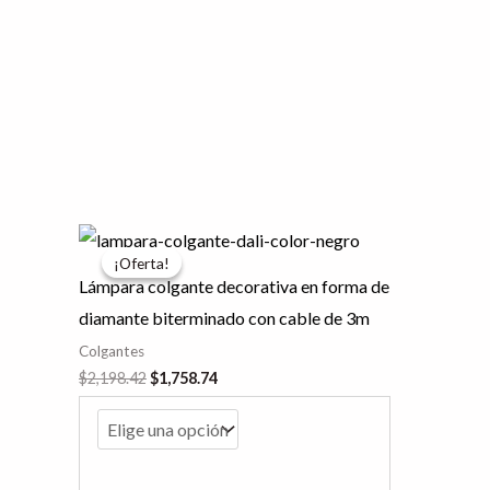
producto
El
El
Este
precio
precio
¡Oferta!
¡Oferta!
producto
original
actual
Lámpara colgante decorativa en forma de
era:
es:
tiene
$2,198.42.
$1,758.74.
diamante biterminado con cable de 3m
múltiples
Colgantes
variantes.
$
2,198.42
$
1,758.74
Las
opciones
se