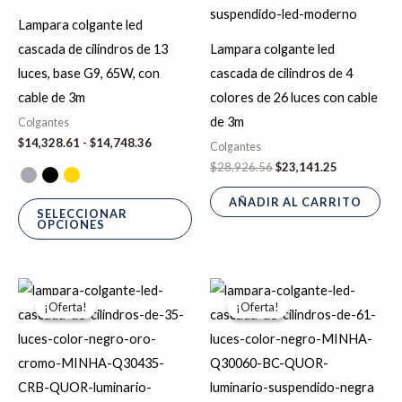
Las
Lampara colgante led
opciones
cascada de cilindros de 13
Lampara colgante led
se
luces, base G9, 65W, con
cascada de cilindros de 4
pueden
cable de 3m
colores de 26 luces con cable
elegir
de 3m
Colgantes
en
$
14,328.61
-
$
14,748.36
Colgantes
la
$
28,926.56
$
23,141.25
página
AÑADIR AL CARRITO
de
SELECCIONAR
OPCIONES
producto
El
El
El
El
Es
precio
precio
precio
precio
¡Oferta!
¡Oferta!
¡Oferta!
¡Oferta!
pr
original
actual
original
actual
era:
es:
era:
es:
tie
$30,425.84.
$24,340.67.
$79,571.54.
$63,657.23.
múl
var