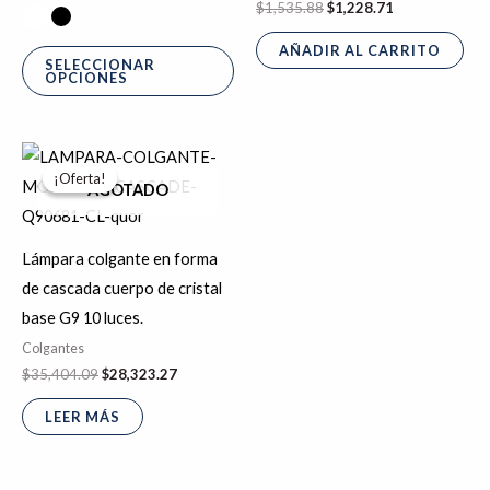
$
1,535.88
$
1,228.71
pueden
AÑADIR AL CARRITO
elegir
SELECCIONAR
OPCIONES
en
la
página
El
El
precio
precio
de
¡Oferta!
¡Oferta!
original
actual
AGOTADO
producto
era:
es:
$35,404.09.
$28,323.27.
Lámpara colgante en forma
de cascada cuerpo de cristal
base G9 10 luces.
Colgantes
$
35,404.09
$
28,323.27
LEER MÁS