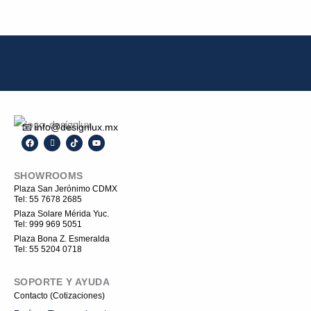
📧 info@designlux.mx
F
I
T
Y
a
c
i
o
c
o
k
u
e
n
t
t
SHOWROOMS
b
-
o
u
o
i
k
b
Plaza San Jerónimo CDMX
o
n
e
Tel: 55 7678 2685
k
s
t
Plaza Solare Mérida Yuc.
a
Tel: 999 969 5051
g
r
Plaza Bona Z. Esmeralda
a
Tel: 55 5204 0718
m
-
1
SOPORTE Y AYUDA
Contacto (Cotizaciones)