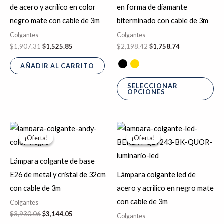
múl
de acero y acrilico en color
en forma de diamante
var
negro mate con cable de 3m
biterminado con cable de 3m
La
Colgantes
Colgantes
op
$
1,907.31
$
1,525.85
$
2,198.42
$
1,758.74
se
AÑADIR AL CARRITO
pu
ele
SELECCIONAR
OPCIONES
en
la
pá
El
El
El
El
Este
precio
precio
precio
precio
de
¡Oferta!
¡Oferta!
¡Oferta!
¡Oferta!
producto
original
actual
original
actual
pr
era:
es:
era:
es:
tiene
$3,930.06.
$3,144.05.
$1,535.88.
$1,228.71.
Lámpara colgante de base
múltiples
E26 de metal y cristal de 32cm
Lámpara colgante led de
variantes.
con cable de 3m
acero y acrilico en negro mate
Las
con cable de 3m
Colgantes
opciones
$
3,930.06
$
3,144.05
Colgantes
se