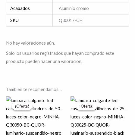
Acabados
Aluminio cromo
SKU
Q30017-CH
No hay valoraciones aún.
Solo los usuarios registrados que hayan comprado este
producto pueden hacer una valoración.
También te recomendamos…
Rango
Rango
Este
Es
de
de
¡Oferta!
¡Oferta!
¡Oferta!
¡Oferta!
producto
pr
precios:
precios:
desde
desde
tiene
tie
$56,774.18
$27,937.4
hasta
hasta
múltiples
múl
$58,513.08
$28,776.9
variantes.
var