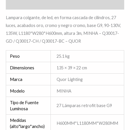
Valoraciones (0)
Lampara colgante, de led, en forma cascada de cilindros, 27
luces, acabados oro, cromo y negro cromo, base G9, 90-130V,
135W, L1180*W280*H600mm, altura 3m, MINHA – Q30017-
GD / Q30017-CH / Q30017-BC – QUOR
Peso
25.1 kg
Dimensiones
135 × 39 × 22 cm
Marca
Quor Lighting
Modelo
MINHA
Tipo de Fuente
27 Lámparas retrofit base G9
Luminosa
Medidas
H600MM*L1180MM*W280MM
(alto*largo*ancho)