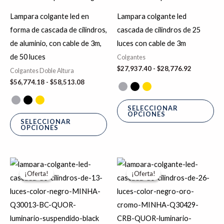
Las
La
Lampara colgante led en
Lampara colgante led
opciones
op
forma de cascada de cilindros,
cascada de cilindros de 25
se
se
de aluminio, con cable de 3m,
luces con cable de 3m
pueden
pu
de 50 luces
Colgantes
elegir
ele
$
27,937.40
-
$
28,776.92
Colgantes Doble Altura
en
en
$
56,774.18
-
$
58,513.08
la
la
página
pá
SELECCIONAR
OPCIONES
de
de
SELECCIONAR
OPCIONES
producto
pr
Rango
El
El
Este
de
precio
precio
¡Oferta!
¡Oferta!
¡Oferta!
¡Oferta!
producto
precios:
original
actual
desde
era:
es:
tiene
$14,328.61
$28,926.56.
$23,141.25.
hasta
múltiples
$14,748.36
variantes.