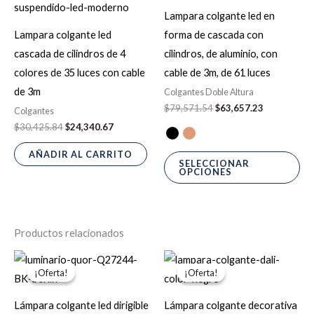
La
Lampara colgante led en
op
Lampara colgante led
forma de cascada con
se
cascada de cilindros de 4
cilindros, de aluminio, con
pu
colores de 35 luces con cable
cable de 3m, de 61 luces
ele
de 3m
Colgantes Doble Altura
en
$
79,571.54
$
63,657.23
Colgantes
la
$
30,425.84
$
24,340.67
pá
AÑADIR AL CARRITO
de
SELECCIONAR
OPCIONES
pr
Productos relacionados
El
El
El
El
Es
precio
precio
precio
precio
¡Oferta!
¡Oferta!
¡Oferta!
¡Oferta!
pr
original
actual
original
actual
era:
es:
era:
es:
tie
$1,907.31.
$1,525.85.
$2,198.42.
$1,758.74.
Lámpara colgante led dirigible
Lámpara colgante decorativa