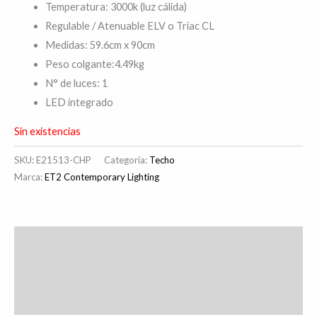
Temperatura: 3000k (luz cálida)
Regulable / Atenuable ELV o Triac CL
Medidas: 59.6cm x 90cm
Peso colgante:4.49kg
N° de luces: 1
LED integrado
Sin existencias
SKU:
E21513-CHP
Categoría:
Techo
Marca:
ET2 Contemporary Lighting
Descripción
Información adicional
Valoraciones (0)