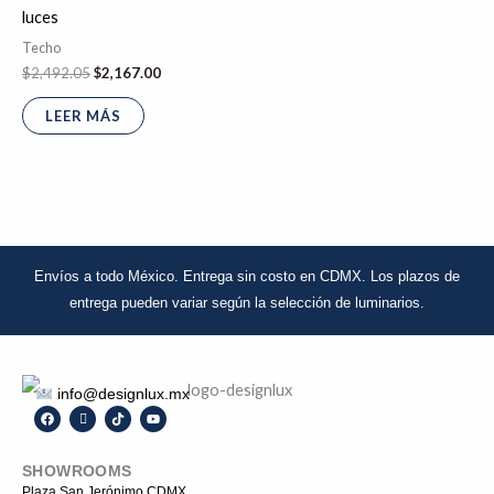
luces
Techo
$
2,492.05
$
2,167.00
LEER MÁS
Envíos a todo México. Entrega sin costo en CDMX.
Los plazos de
entrega pueden variar
según la selección de luminarios.
info@designlux.mx
F
I
T
Y
a
c
i
o
c
o
k
u
e
n
t
t
SHOWROOMS
b
-
o
u
o
i
k
b
Plaza San Jerónimo CDMX