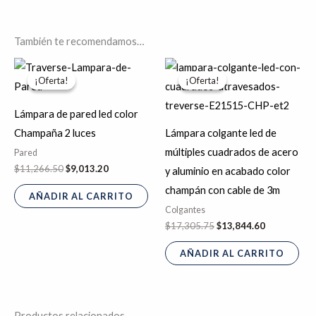
También te recomendamos…
El
El
El
El
precio
precio
precio
precio
¡Oferta!
¡Oferta!
¡Oferta!
¡Oferta!
original
actual
original
actual
era:
es:
era:
es:
$11,266.50.
$9,013.20.
$17,305.75.
$13,844.60.
Lámpara de pared led color
Champaña 2 luces
Lámpara colgante led de
múltiples cuadrados de acero
Pared
$
11,266.50
$
9,013.20
y aluminio en acabado color
champán con cable de 3m
AÑADIR AL CARRITO
Colgantes
$
17,305.75
$
13,844.60
AÑADIR AL CARRITO
Productos relacionados