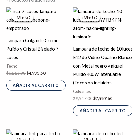
El
El
El
El
precio
precio
precio
precio
¡Oferta!
¡Oferta!
¡Oferta!
¡Oferta!
original
actual
original
actual
era:
es:
era:
es:
$6,216.88.
$4,973.50.
$9,947.00.
$7,957.60.
Lámpara Colgante Cromo
Pulido y Cristal Biselado 7
Lámpara de techo de 10 luces
Luces
E12 de Vidrio Opalino Blanco
con Metal negro y níquel
Techo
$
6,216.88
$
4,973.50
Pulido 400W, atenuable
(Focos no incluidos)
AÑADIR AL CARRITO
Colgantes
$
9,947.00
$
7,957.60
AÑADIR AL CARRITO
El
El
El
El
precio
precio
precio
precio
¡Oferta!
¡Oferta!
¡Oferta!
¡Oferta!