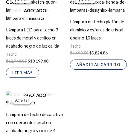
original
actual
original
actual
era:
es:
era:
es:
AGOTADO
$12,748.85.
$10,199.08.
$6,698.58.
$5,824.86.
Lámpara de techo plafón de
Lámpara LED para techo 3
aluminio y esferas de cristal
luces de metal y acrilico en
opalino 10 luces
acabado negro de luz calida
Techo
$
6,698.58
$
5,824.86
Techo
$
12,748.85
$
10,199.08
AÑADIR AL CARRITO
LEER MÁS
El
El
AGOTADO
precio
precio
¡Oferta!
¡Oferta!
original
actual
era:
es:
$2,492.05.
$2,167.00.
Lámpara de techo decorativa
con cuerpo de metal en
acabado negro y oro de 4