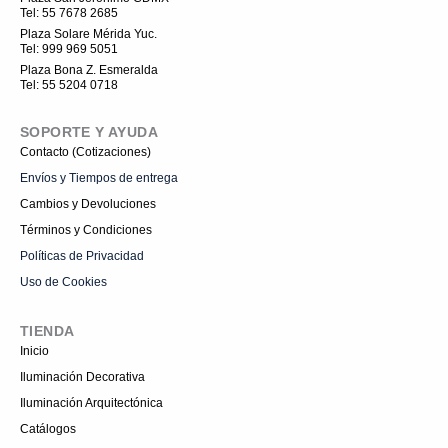
o
n
e
Tel: 55 7678 2685
k
s
t
Plaza Solare Mérida Yuc.
a
Tel: 999 969 5051
g
r
Plaza Bona Z. Esmeralda
a
Tel: 55 5204 0718
m
-
1
SOPORTE Y AYUDA
Contacto (Cotizaciones)
Envíos y Tiempos de entrega
Cambios y Devoluciones
Términos y Condiciones
Políticas de Privacidad
Uso de Cookies
TIENDA
Inicio
Iluminación Decorativa
Iluminación Arquitectónica
Catálogos