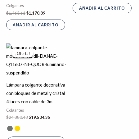
Colgantes
AÑADIR AL CARRITO
$
1,463.61
$
1,170.89
AÑADIR AL CARRITO
El
El
Este
precio
precio
¡Oferta!
¡Oferta!
producto
original
actual
era:
es:
tiene
$24,380.43.
$19,504.35.
múltiples
variantes.
Lámpara colgante decorativa
Las
con bloques de metal y cristal
opciones
4 luces con cable de 3m
se
Colgantes
pueden
$
24,380.43
$
19,504.35
elegir
en