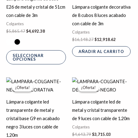
variantes.
E26 de metal y cristal de 51cm
Lámpara colgante decorativa
Las
con cable de 3m
de 8 cubos 8 luces acabado
opciones
con cable de 3m
Colgantes
se
$
5,865.47
$
4,692.38
Colgantes
pueden
$
16,148.27
$
12,918.62
elegir
AÑADIR AL CARRITO
en
SELECCIONAR
OPCIONES
la
página
de
El
El
El
El
precio
precio
precio
precio
producto
¡Oferta!
¡Oferta!
¡Oferta!
¡Oferta!
original
actual
original
actual
era:
es:
era:
es:
$1,463.61.
$1,170.89.
$4,643.79.
$3,715.03.
Lámpara colgante led
Lámpara colgante led de
transparente de metal y
metal y cristal transparente
cristal base G9 en acabado
de 9 luces con cable de 1.20m
negro 3 luces con cable de
Colgantes
$
4,643.79
$
3,715.03
1.20m