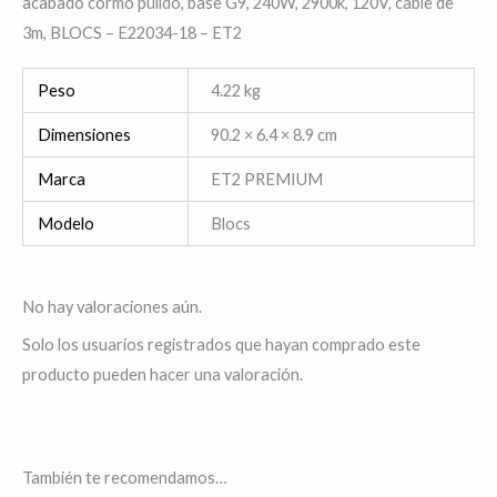
acabado cormo pulido, base G9, 240W, 2900k, 120V, cable de
3m, BLOCS – E22034-18 – ET2
Peso
4.22 kg
Dimensiones
90.2 × 6.4 × 8.9 cm
Marca
ET2 PREMIUM
Modelo
Blocs
No hay valoraciones aún.
Solo los usuarios registrados que hayan comprado este
producto pueden hacer una valoración.
También te recomendamos…