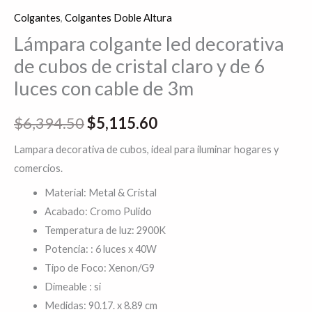
con
Colgantes
,
Colgantes Doble Altura
cable
Lámpara colgante led decorativa
de
de cubos de cristal claro y de 6
3m
luces con cable de 3m
cantidad
$
6,394.50
$
5,115.60
Lampara decorativa de cubos, ideal para iluminar hogares y
comercios.
Material: Metal & Cristal
Acabado: Cromo Pulido
Temperatura de luz: 2900K
Potencia: : 6 luces x 40W
Tipo de Foco: Xenon/G9
Dimeable : si
Medidas: 90.17. x 8.89 cm