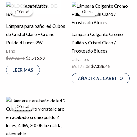
El
El
El
El
AGOTADO
precio
precio
precio
precio
¡Oferta!
¡Oferta!
¡Oferta!
¡Oferta!
original
actual
original
actual
era:
es:
era:
es:
$3,932.75.
$3,516.98.
$9,173.06.
$7,338.45.
Lámpara para baño led Cubos
de Cristal Claro y Cromo
Lámpara Colgante Cromo
Pulido 4 Luces 9W
Pulido y Cristal Claro /
Frosteado 8 luces
Baño
$
3,932.75
$
3,516.98
Colgantes
$
9,173.06
$
7,338.45
LEER MÁS
AÑADIR AL CARRITO
El
El
precio
precio
¡Oferta!
¡Oferta!
original
actual
era:
es:
$1,978.88.
$1,865.06.