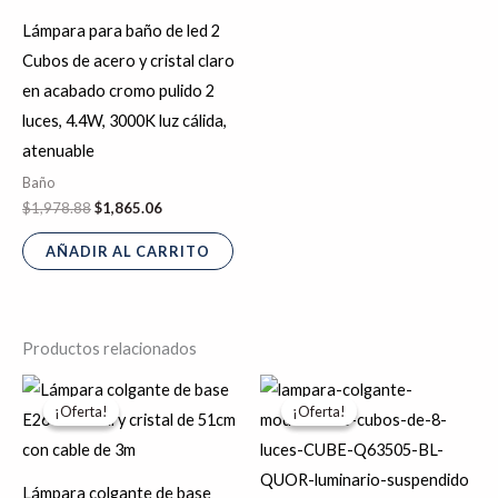
Lámpara para baño de led 2
Cubos de acero y cristal claro
en acabado cromo pulido 2
luces, 4.4W, 3000K luz cálida,
atenuable
Baño
$
1,978.88
$
1,865.06
AÑADIR AL CARRITO
Productos relacionados
El
El
El
El
Este
precio
precio
precio
precio
¡Oferta!
¡Oferta!
¡Oferta!
¡Oferta!
producto
original
actual
original
actual
era:
es:
era:
es:
tiene
$5,865.47.
$4,692.38.
$16,148.27.
$12,918.62.
múltiples
Lámpara colgante de base