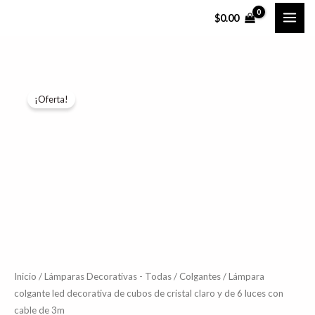
Ir
$
0.00
al
contenido
Lámpara
El
El
¡Oferta!
colgante
precio
precio
led
decorativa
original
actual
de
era:
es:
cubos
$6,394.50.
$5,115.60.
de
cristal
claro
y
de
Inicio
/
Lámparas Decorativas - Todas
/
Colgantes
/ Lámpara
colgante led decorativa de cubos de cristal claro y de 6 luces con
6
cable de 3m
luces