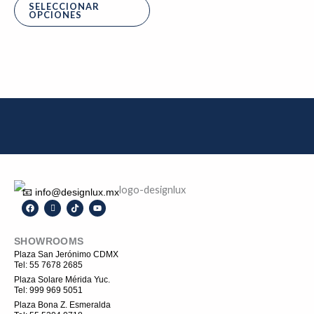
la
SELECCIONAR
OPCIONES
página
de
producto
📧 info@designlux.mx
F
I
T
Y
a
c
i
o
c
o
k
u
e
n
t
t
SHOWROOMS
b
-
o
u
o
i
k
b
Plaza San Jerónimo CDMX
o
n
e
Tel: 55 7678 2685
k
s
t
Plaza Solare Mérida Yuc.
a
Tel: 999 969 5051
g
r
Plaza Bona Z. Esmeralda
a