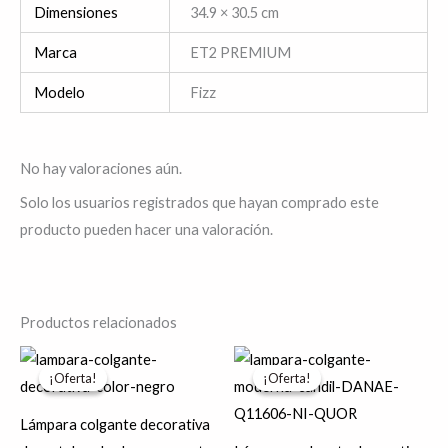
Dimensiones
34.9 × 30.5 cm
Marca
ET2 PREMIUM
Modelo
Fizz
No hay valoraciones aún.
Solo los usuarios registrados que hayan comprado este
producto pueden hacer una valoración.
Productos relacionados
El
El
El
El
Es
precio
precio
precio
precio
¡Oferta!
¡Oferta!
¡Oferta!
¡Oferta!
pr
original
actual
original
actual
era:
es:
era:
es:
tie
$1,250.79.
$1,000.63.
$21,530.05.
$17,224.04.
Lámpara colgante decorativa
múl