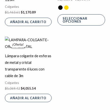
se
Colgantes
pu
$
1,463.61
$
1,170.89
ele
SELECCIONAR
OPCIONES
AÑADIR AL CARRITO
en
la
pá
El
El
precio
precio
de
¡Oferta!
¡Oferta!
original
actual
pr
era:
es:
$5,069.42.
$4,055.54.
Lámpara colgante de esferas
de metal y cristal
transparente 6 luces con
cable de 3m
Colgantes
$
5,069.42
$
4,055.54
AÑADIR AL CARRITO