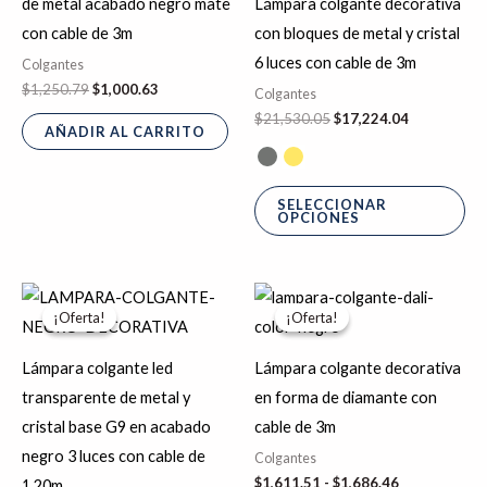
de metal acabado negro mate
Lámpara colgante decorativa
var
con cable de 3m
con bloques de metal y cristal
La
6 luces con cable de 3m
Colgantes
op
$
1,250.79
$
1,000.63
Colgantes
se
$
21,530.05
$
17,224.04
AÑADIR AL CARRITO
pu
ele
en
SELECCIONAR
OPCIONES
la
pá
de
El
El
Rango
Es
precio
precio
de
pr
¡Oferta!
¡Oferta!
¡Oferta!
¡Oferta!
pr
original
actual
precios:
era:
es:
desde
tie
$1,463.61.
$1,170.89.
$1,611.51
Lámpara colgante led
Lámpara colgante decorativa
hasta
múl
transparente de metal y
en forma de diamante con
$1,686.46
var
cristal base G9 en acabado
cable de 3m
La
negro 3 luces con cable de
Colgantes
op
$
1,611.51
-
$
1,686.46
1.20m