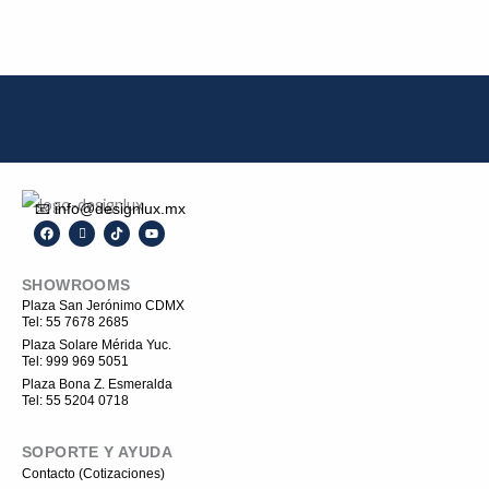
📧 info@designlux.mx
F
I
T
Y
a
c
i
o
c
o
k
u
e
n
t
t
SHOWROOMS
b
-
o
u
o
i
k
b
Plaza San Jerónimo CDMX
o
n
e
Tel: 55 7678 2685
k
s
t
Plaza Solare Mérida Yuc.
a
Tel: 999 969 5051
g
r
Plaza Bona Z. Esmeralda
a
Tel: 55 5204 0718
m
-
1
SOPORTE Y AYUDA
Contacto (Cotizaciones)