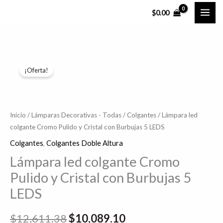
Ir
$
0.00
al
contenido
Lámpara
El
El
¡Oferta!
led
precio
precio
colgante
Cromo
original
actual
Pulido
Inicio
/
Lámparas Decorativas - Todas
/
Colgantes
/ Lámpara led
era:
es:
colgante Cromo Pulido y Cristal con Burbujas 5 LEDS
y
$12,611.38.
$10,089.10.
Cristal
Colgantes
,
Colgantes Doble Altura
con
Lámpara led colgante Cromo
Burbujas
Pulido y Cristal con Burbujas 5
5
LEDS
LEDS
cantidad
$
12,611.38
$
10,089.10