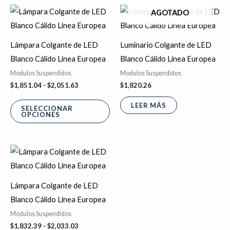
Rango
en
en
Este
AGOTADO
de
la
la
producto
precios:
desde
página
pá
tiene
$1,851.04
Lámpara Colgante de LED
Luminario Colgante de LED
de
de
hasta
múltiples
Blanco Cálido Linea Europea
Blanco Cálido Linea Europea
$2,051.63
producto
pr
variantes.
Modulos Suspendidos
Modulos Suspendidos
Las
$
1,851.04
-
$
2,051.63
$
1,820.26
opciones
LEER MÁS
se
SELECCIONAR
OPCIONES
pueden
elegir
Rango
en
Este
de
la
producto
precios:
desde
página
tiene
$1,832.39
Lámpara Colgante de LED
de
hasta
múltiples
Blanco Cálido Linea Europea
$2,033.03
producto
variantes.
Modulos Suspendidos
Las
$
1,832.39
-
$
2,033.03