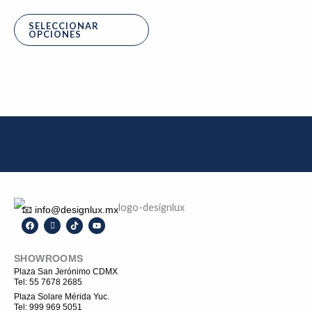
opciones
se
SELECCIONAR
OPCIONES
pueden
elegir
en
la
página
de
producto
📧 info@designlux.mx
F
I
T
Y
a
c
i
o
c
o
k
u
e
n
t
t
SHOWROOMS
b
-
o
u
o
i
k
b
Plaza San Jerónimo CDMX
o
n
e
Tel: 55 7678 2685
k
s
t
Plaza Solare Mérida Yuc.
a
Tel: 999 969 5051
g