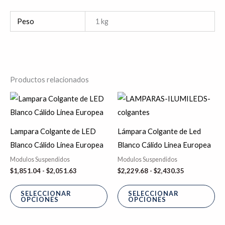
Peso
1 kg
Productos relacionados
Rango
Rango
Este
Es
de
de
producto
pr
precios:
precios:
desde
desde
tiene
tie
$1,851.04
$2,229.68
Lampara Colgante de LED
Lámpara Colgante de Led
hasta
hasta
múltiples
múl
Blanco Cálido Linea Europea
Blanco Cálido Linea Europea
$2,051.63
$2,430.35
variantes.
var
Modulos Suspendidos
Modulos Suspendidos
Las
La
$
1,851.04
-
$
2,051.63
$
2,229.68
-
$
2,430.35
opciones
op
se
se
SELECCIONAR
SELECCIONAR
OPCIONES
OPCIONES
pueden
pu
elegir
ele