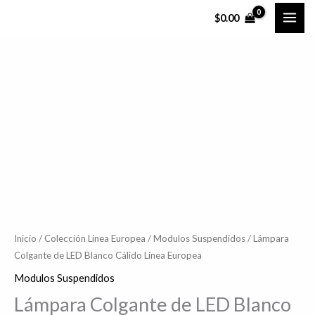
Ir
$
0.00
al
contenido
Lámpara
Rango
Colgante
de
de
LED
precios:
Blanco
desde
Cálido
$1,832.39
Linea
Europea
hasta
cantidad
Inicio
/
Colección Linea Europea
/
Modulos Suspendidos
/ Lámpara
$2,033.03
Colgante de LED Blanco Cálido Linea Europea
Modulos Suspendidos
Lámpara Colgante de LED Blanco