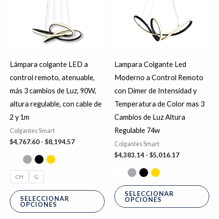
hasta
hasta
múltiples
múl
$8,194.57
$5,016.17
variantes.
var
Las
La
opciones
op
se
se
Lámpara colgante LED a
Lampara Colgante Led
pueden
pu
control remoto, atenuable,
Moderno a Control Remoto
elegir
ele
más 3 cambios de Luz, 90W,
con Dimer de Intensidad y
en
en
altura regulable, con cable de
Temperatura de Color mas 3
la
la
2 y 1m
Cambios de Luz Altura
página
pá
Regulable 74w
Colgantes Smart
de
de
$
4,767.60
-
$
8,194.57
Colgantes Smart
producto
pr
$
4,383.14
-
$
5,016.17
CH
G
SELECCIONAR
SELECCIONAR
OPCIONES
OPCIONES