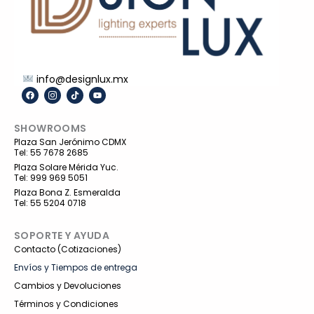
info@designlux.mx
F
I
T
Y
a
c
i
o
c
o
k
u
e
n
t
t
SHOWROOMS
b
-
o
u
o
i
k
b
Plaza San Jerónimo CDMX
o
n
e
Tel: 55 7678 2685
k
s
t
Plaza Solare Mérida Yuc.
a
Tel: 999 969 5051
g
r
Plaza Bona Z. Esmeralda
a
Tel: 55 5204 0718
m
-
1
SOPORTE Y AYUDA
Contacto (Cotizaciones)
Envíos y Tiempos de entrega
Cambios y Devoluciones
Términos y Condiciones