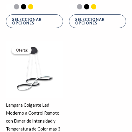
SELECCIONAR
SELECCIONAR
OPCIONES
OPCIONES
Rango
Este
de
¡Oferta!
¡Oferta!
producto
precios:
desde
tiene
$4,582.00
hasta
múltiples
$5,558.72
variantes.
Las
opciones
se
Lampara Colgante Led
pueden
Moderno a Control Remoto
elegir
con Dimer de Intensidad y
en
Temperatura de Color mas 3
la