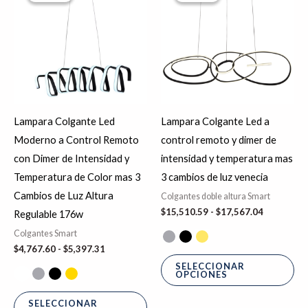
desde
desde
tiene
tie
$4,767.60
$15,510.5
hasta
hasta
múltiples
múl
$5,397.31
$17,567.0
variantes.
var
Las
La
opciones
op
se
se
Lampara Colgante Led
Lampara Colgante Led a
pueden
pu
Moderno a Control Remoto
control remoto y dimer de
elegir
ele
con Dimer de Intensidad y
intensidad y temperatura mas
en
en
Temperatura de Color mas 3
3 cambios de luz venecia
la
la
Cambios de Luz Altura
Colgantes doble altura Smart
página
pá
$
15,510.59
-
$
17,567.04
Regulable 176w
de
de
Colgantes Smart
producto
pr
$
4,767.60
-
$
5,397.31
SELECCIONAR
OPCIONES
SELECCIONAR