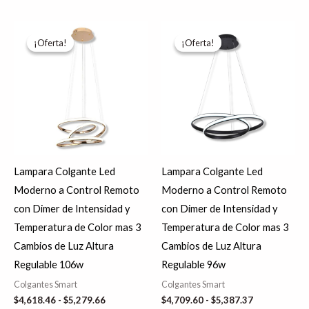
Rango
Rango
Este
Es
de
de
¡Oferta!
¡Oferta!
¡Oferta!
¡Oferta!
producto
pr
precios:
precios:
desde
desde
tiene
tie
$4,618.46
$4,709.60
hasta
hasta
múltiples
múl
$5,279.66
$5,387.37
variantes.
var
Las
La
opciones
op
se
se
Lampara Colgante Led
Lampara Colgante Led
pueden
pu
Moderno a Control Remoto
Moderno a Control Remoto
elegir
ele
con Dimer de Intensidad y
con Dimer de Intensidad y
en
en
Temperatura de Color mas 3
Temperatura de Color mas 3
la
la
Cambios de Luz Altura
Cambios de Luz Altura
página
pá
Regulable 106w
Regulable 96w
de
de
Colgantes Smart
Colgantes Smart
producto
pr
$
4,618.46
-
$
5,279.66
$
4,709.60
-
$
5,387.37