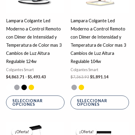
opciones
op
se
se
Lampara Colgante Led
Lampara Colgante Led
pueden
pu
Moderno a Control Remoto
Moderno a Control Remoto
elegir
ele
con Dimer de Intensidad y
con Dimer de Intensidad y
en
en
Temperatura de Color mas 3
Temperatura de Color mas 3
la
la
Cambios de Luz Altura
Cambios de Luz Altura
página
pá
Regulable 124w
Regulable 104w
de
de
Colgantes Smart
Colgantes Smart
producto
pr
$
4,863.71
-
$
5,493.43
$
7,363.93
$
5,891.14
SELECCIONAR
SELECCIONAR
OPCIONES
OPCIONES
Rango
Rango
Este
Es
de
de
¡Oferta!
¡Oferta!
¡Oferta!
¡Oferta!
producto
pr
precios:
precios: