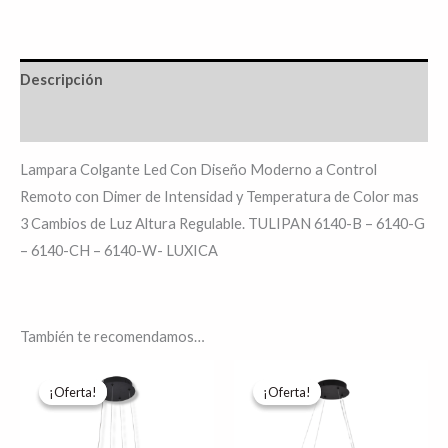
Descripción
Información adicional
Lampara Colgante Led Con Diseño Moderno a Control
Remoto con Dimer de Intensidad y Temperatura de Color mas
3 Cambios de Luz Altura Regulable. TULIPAN 6140-B – 6140-G
– 6140-CH – 6140-W- LUXICA
También te recomendamos…
Rango
Rango
Este
Es
de
de
¡Oferta!
¡Oferta!
¡Oferta!
¡Oferta!
producto
pr
precios:
precios:
desde
desde
tiene
tie
$4,767.60
$4,383.14