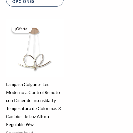
OPCIONES
Rango
Este
de
¡Oferta!
¡Oferta!
producto
precios:
desde
tiene
$4,466.00
hasta
múltiples
$4,963.14
variantes.
Las
opciones
se
Lampara Colgante Led
pueden
Moderno a Control Remoto
elegir
con Dimer de Intensidad y
en
Temperatura de Color mas 3
la
Cambios de Luz Altura
página
Regulable 96w
de
Colgantes Smart