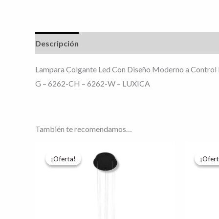
Descripción
Información adicional
Lampara Colgante Led Con Diseño Moderno a Control R
G – 6262-CH – 6262-W – LUXICA
También te recomendamos…
Rango
Este
de
¡Oferta!
¡Oferta!
¡Ofert
¡Ofert
producto
precios:
desde
tiene
$4,688.06
hasta
múltiples
$5,215.03
variantes.
Las