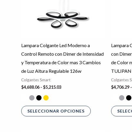
opciones
se
pueden
elegir
en
Lampara Colgante Led Moderno a
Lampara C
la
Control Remoto con Dimer de Intensidad
con Dimer
página
y Temperatura de Color mas 3 Cambios
de Color 
de
de Luz Altura Regulable 126w
TULIPAN
producto
Colgantes Smart
Colgantes 
$
4,688.06
-
$
5,215.03
$
4,706.29
-
SELECCIONAR OPCIONES
SELEC