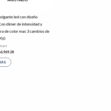
olgante led con diseño
on dimer de intensidad y
ra de color mas 3 cambios de
910
Smart
$
6,969.28
MÁS