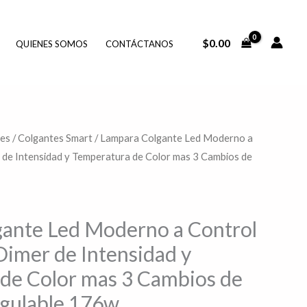
$
0.00
QUIENES SOMOS
CONTÁCTANOS
tes
/
Colgantes Smart
/ Lampara Colgante Led Moderno a
Rango
de Intensidad y Temperatura de Color mas 3 Cambios de
de
precios:
ante Led Moderno a Control
desde
imer de Intensidad y
$4,767.60
de Color mas 3 Cambios de
hasta
egulable 176w