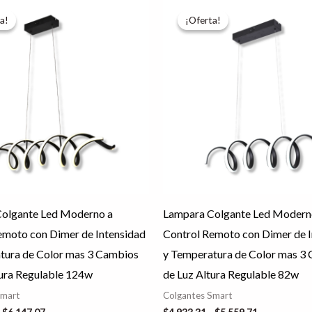
Rango
Rango
Este
de
de
a!
a!
¡Oferta!
¡Oferta!
producto
precios:
precios:
desde
desde
tiene
$4,830.57
$4,933.31
hasta
hasta
múltiples
$6,147.07
$5,559.71
variantes.
Las
opciones
se
pueden
elegir
en
olgante Led Moderno a
Lampara Colgante Led Modern
la
emoto con Dimer de Intensidad
Control Remoto con Dimer de I
página
tura de Color mas 3 Cambios
y Temperatura de Color mas 3
de
tura Regulable 124w
de Luz Altura Regulable 82w
producto
Smart
Colgantes Smart