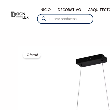
Ir
INICIO
DECORATIVO
ARQUITECT
al
BÚSQUEDA
contenido
DE
PRODUCTOS
¡Oferta!