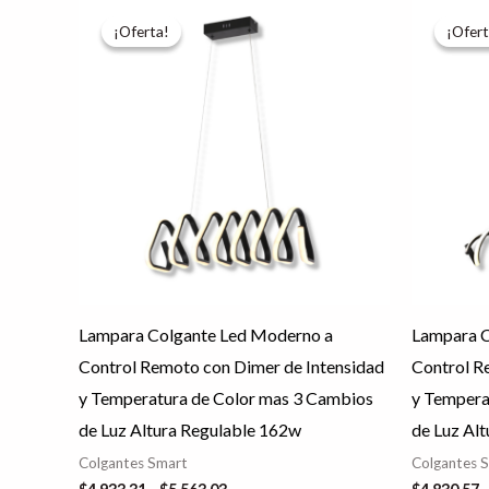
Rango
Este
de
¡Oferta!
¡Oferta!
¡Ofert
¡Ofert
producto
precios:
desde
tiene
$4,933.31
hasta
múltiples
$5,563.03
variantes.
Las
opciones
se
pueden
elegir
en
Lampara Colgante Led Moderno a
Lampara C
la
Control Remoto con Dimer de Intensidad
Control R
página
y Temperatura de Color mas 3 Cambios
y Tempera
de
de Luz Altura Regulable 162w
de Luz Al
producto
Colgantes Smart
Colgantes 