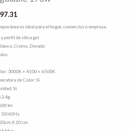
$5,397.31
397.31
mporánea es ideal para el hogar, comercios o empresa.
 perfil de silica gel
Blanco, Cromo, Dorado
ados
olor: 3000K + 4100 + 6500K
eratura de Color: Si
sidad: Si
 2.4g
7600 lm
– 50/60Hz
20cm X 20 cm
 1M Max.