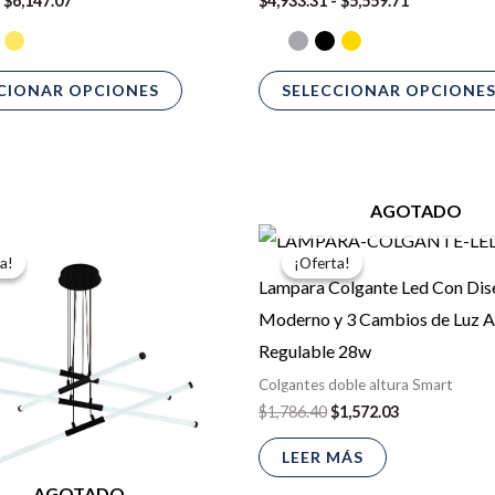
$
6,147.07
$
4,933.31
-
$
5,559.71
CIONAR OPCIONES
SELECCIONAR OPCIONE
AGOTADO
l
El
El
El
recio
precio
precio
precio
a!
a!
¡Oferta!
¡Oferta!
riginal
actual
original
actual
Lampara Colgante Led Con Dis
ra:
es:
era:
es:
7,872.80.
$6,969.28.
$1,786.40.
$1,572.03.
Moderno y 3 Cambios de Luz A
Regulable 28w
Colgantes doble altura Smart
$
1,786.40
$
1,572.03
LEER MÁS
AGOTADO