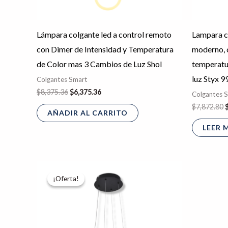
Lámpara colgante led a control remoto
Lampara c
con Dimer de Intensidad y Temperatura
moderno, c
de Color mas 3 Cambios de Luz Shol
temperatu
luz Styx 9
Colgantes Smart
$
8,375.36
$
6,375.36
Colgantes 
$
7,872.80
AÑADIR AL CARRITO
LEER 
Rango
Este
de
¡Oferta!
¡Oferta!
producto
precios:
desde
tiene
$4,767.60
hasta
múltiples
$8,194.57
variantes.