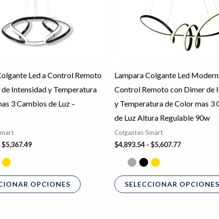
opciones
se
pueden
elegir
en
olgante Led a Control Remoto
Lampara Colgante Led Modern
la
 de Intensidad y Temperatura
Control Remoto con Dimer de I
página
mas 3 Cambios de Luz –
y Temperatura de Color mas 3
de
de Luz Altura Regulable 90w
producto
Smart
Colgantes Smart
$
5,367.49
$
4,893.54
-
$
5,607.77
CIONAR OPCIONES
SELECCIONAR OPCIONE