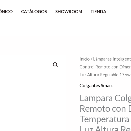
ÓNICO
CATÁLOGOS
SHOWROOM
TIENDA
Lampara
Inicio
/
Lámparas Inteligen
Control Remoto con Dimer 
Colgante
Luz Altura Regulable 176w
Led
Moderno
Colgantes Smart
a
Lampara Colg
Control
Remoto con D
Remoto
Temperatura 
con
Luz Altura R
Dimer