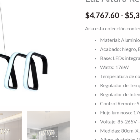
de
$
4,767.60
-
$
5,
Intensidad
y
Aria esta colección conte
Temperatura
Material: Aluminio y
de
Acabado: Negro, 
Color
Base: LEDs integr
mas
Watts: 176W
3
Temperatura de c
Cambios
Regulador de Temp
de
Regulador de Inten
Luz
Control Remoto: Si
Altura
Flujo luminoso: 1
Regulable
Voltaje: 85-265V 
176w
Medidas: 80cm X 
cantidad
Altura ajustable: