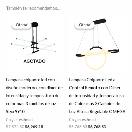
También te recomendamos…
El
El
El
El
precio
precio
precio
precio
¡Oferta!
¡Oferta!
¡Oferta!
¡Oferta!
original
actual
original
actual
era:
es:
era:
es:
$7,872.80.
$6,969.28.
$8,768.83.
$6,768.83.
AGOTADO
Lampara colgante led con
Lampara Colgante Led a
diseño moderno, con dimer de
Control Remoto con Dimer
intensidad y temperatura de
de Intensidad y Temperatura
color mas 3 cambios de luz
de Color mas 3 Cambios de
Styx 9910
Luz Altura Regulable OMEGA
Colgantes Smart
Colgantes Smart
$
7,872.80
$
6,969.28
$
8,768.83
$
6,768.83