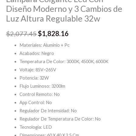
Diseño Moderno y 3 Cambios de
Luz Altura Regulable 32w
$
2,077.45
$
1,828.16
Materiales: Aluminio + Pc
Acabados: Negro
Temperatura De Color: 3000K, 4500K, 6000K
Voltaje: 85V~265V
Potencia: 32W
Flujo Luminoso: 3200lm
Control Remoto: No
App Control: No
Regulador De Intensidad: No
Regulador De Temperatura De Color: No
Tecnología: LED
Dimensiones: 60 X 40 X 2.5 Cm