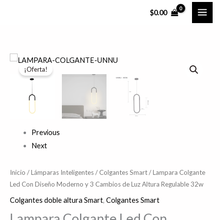
Ir
$
0.00
al
contenido
El
El
¡Oferta!
precio
precio
original
actual
era:
es:
Previous
$2,077.45.
$1,828.16.
Next
Inicio
/
Lámparas Inteligentes
/
Colgantes Smart
/ Lampara Colgante
Led Con Diseño Moderno y 3 Cambios de Luz Altura Regulable 32w
Colgantes doble altura Smart
,
Colgantes Smart
Lampara Colgante Led Con