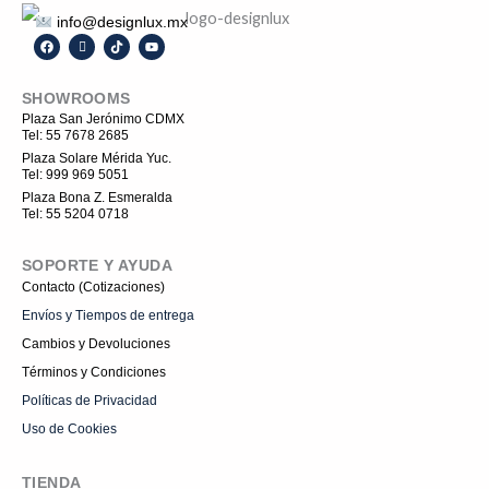
info@designlux.mx
F
I
T
Y
a
c
i
o
c
o
k
u
e
n
t
t
SHOWROOMS
b
-
o
u
o
i
k
b
Plaza San Jerónimo CDMX
o
n
e
Tel: 55 7678 2685
k
s
t
Plaza Solare Mérida Yuc.
a
Tel: 999 969 5051
g
r
Plaza Bona Z. Esmeralda
a
Tel: 55 5204 0718
m
-
1
SOPORTE Y AYUDA
Contacto (Cotizaciones)
Envíos y Tiempos de entrega
Cambios y Devoluciones
Términos y Condiciones
Políticas de Privacidad
Uso de Cookies
TIENDA