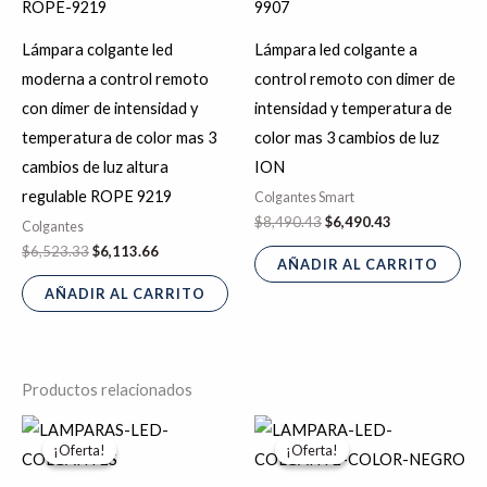
$6,523.33.
$6,113.66.
$8,490.43.
$6,490.43.
Lámpara colgante led
Lámpara led colgante a
moderna a control remoto
control remoto con dimer de
con dimer de intensidad y
intensidad y temperatura de
temperatura de color mas 3
color mas 3 cambios de luz
cambios de luz altura
ION
regulable ROPE 9219
Colgantes Smart
$
8,490.43
$
6,490.43
Colgantes
$
6,523.33
$
6,113.66
AÑADIR AL CARRITO
AÑADIR AL CARRITO
Productos relacionados
Rango
Rango
Este
Es
de
de
¡Oferta!
¡Oferta!
¡Oferta!
¡Oferta!
producto
pr
precios:
precios:
desde
desde