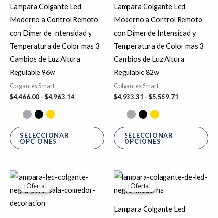
tiene
tie
$4,466.00
$4,933.31
Lampara Colgante Led
Lampara Colgante Led
hasta
hasta
múltiples
múl
Moderno a Control Remoto
Moderno a Control Remoto
$4,963.14
$5,559.71
variantes.
var
con Dimer de Intensidad y
con Dimer de Intensidad y
Las
La
Temperatura de Color mas 3
Temperatura de Color mas 3
opciones
op
Cambios de Luz Altura
Cambios de Luz Altura
se
se
Regulable 96w
Regulable 82w
pueden
pu
Colgantes Smart
Colgantes Smart
elegir
ele
$
4,466.00
-
$
4,963.14
$
4,933.31
-
$
5,559.71
en
en
la
la
página
pá
SELECCIONAR
SELECCIONAR
OPCIONES
OPCIONES
de
de
producto
pr
Rango
Rango
Este
Es
de
de
¡Oferta!
¡Oferta!
¡Oferta!
¡Oferta!
producto
pr
precios:
precios:
desde
desde
tiene
tie
$4,640.00
$4,863.71
Lampara Colgante Led
hasta
hasta
múltiples
múl