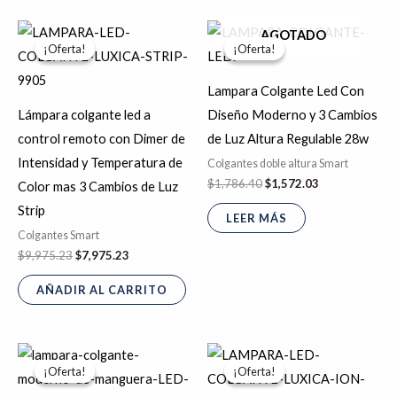
El
El
El
El
AGOTADO
precio
precio
precio
precio
¡Oferta!
¡Oferta!
¡Oferta!
¡Oferta!
original
actual
original
actual
era:
es:
era:
es:
$9,975.23.
$7,975.23.
$1,786.40.
$1,572.03.
Lampara Colgante Led Con
Lámpara colgante led a
Diseño Moderno y 3 Cambios
control remoto con Dimer de
de Luz Altura Regulable 28w
Intensidad y Temperatura de
Colgantes doble altura Smart
$
1,786.40
$
1,572.03
Color mas 3 Cambios de Luz
Strip
LEER MÁS
Colgantes Smart
$
9,975.23
$
7,975.23
AÑADIR AL CARRITO
El
El
El
El
precio
precio
precio
precio
¡Oferta!
¡Oferta!
¡Oferta!
¡Oferta!
original
actual
original
actual
era:
es:
era:
es: