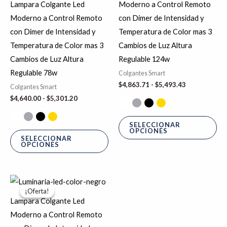
Lampara Colgante Led
Moderno a Control Remoto
$5,301.20
$5,493.43
variantes.
var
Moderno a Control Remoto
con Dimer de Intensidad y
Las
La
con Dimer de Intensidad y
Temperatura de Color mas 3
opciones
op
Temperatura de Color mas 3
Cambios de Luz Altura
se
se
Cambios de Luz Altura
Regulable 124w
pueden
pu
Regulable 78w
Colgantes Smart
elegir
ele
$
4,863.71
-
$
5,493.43
Colgantes Smart
en
en
$
4,640.00
-
$
5,301.20
la
la
página
pá
SELECCIONAR
OPCIONES
de
de
SELECCIONAR
OPCIONES
producto
pr
Rango
Este
de
¡Oferta!
¡Oferta!
producto
precios:
Lampara Colgante Led
desde
tiene
$4,270.46
Moderno a Control Remoto
hasta
múltiples