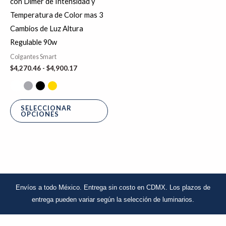
con Dimer de Intensidad y
$4,900.17
variantes.
Temperatura de Color mas 3
Las
Cambios de Luz Altura
opciones
Regulable 90w
se
Colgantes Smart
pueden
$
4,270.46
-
$
4,900.17
elegir
en
la
SELECCIONAR
OPCIONES
página
de
producto
Envíos a todo México. Entrega sin costo en CDMX.
Los plazos de
entrega pueden variar
según la selección de luminarios.