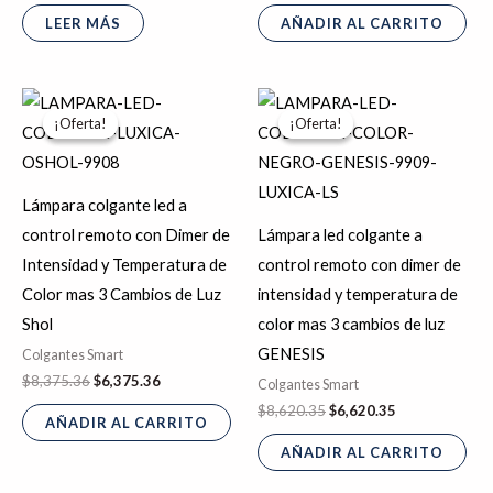
LEER MÁS
AÑADIR AL CARRITO
El
El
El
El
precio
precio
precio
precio
¡Oferta!
¡Oferta!
¡Oferta!
¡Oferta!
original
actual
original
actual
era:
es:
era:
es:
$8,375.36.
$6,375.36.
$8,620.35.
$6,620.35.
Lámpara colgante led a
control remoto con Dimer de
Lámpara led colgante a
Intensidad y Temperatura de
control remoto con dimer de
Color mas 3 Cambios de Luz
intensidad y temperatura de
Shol
color mas 3 cambios de luz
GENESIS
Colgantes Smart
$
8,375.36
$
6,375.36
Colgantes Smart
$
8,620.35
$
6,620.35
AÑADIR AL CARRITO
AÑADIR AL CARRITO