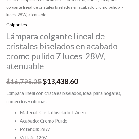
colgante lineal de cristales biselados en acabado cromo pulido 7
atenuable
luces, 28W, atenuable
cantidad
Colgantes
Lámpara colgante lineal de
cristales biselados en acabado
cromo pulido 7 luces, 28W,
atenuable
$
16,798.25
$
13,438.60
Lámpara lineal con cristales biselados, ideal para hogares,
comercios y oficinas.
Material: Cristal biselado + Acero
Acabado: Cromo Pulido
Potencia: 28W
Voltaje: 120V