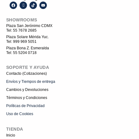
F
I
T
Y
a
c
i
o
c
o
k
u
e
n
t
t
SHOWROOMS
b
-
o
u
o
i
k
b
Plaza San Jerónimo CDMX
o
n
e
Tel: 55 7678 2685
k
s
t
Plaza Solare Mérida Yuc.
a
Tel: 999 969 5051
g
r
Plaza Bona Z. Esmeralda
a
Tel: 55 5204 0718
m
-
1
SOPORTE Y AYUDA
Contacto (Cotizaciones)
Envíos y Tiempos de entrega
Cambios y Devoluciones
Términos y Condiciones
Políticas de Privacidad
Uso de Cookies
TIENDA
Inicio