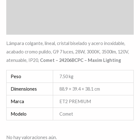
Descripción
Información adicional
Valoraciones (0)
Lámpara colgante, lineal, cristal biselado y acero inoxidable,
acabado cromo pulido, G9 7 luces, 28W, 3000K, 3500lm, 120V,
atenuable, IP20,
Comet – 24206BCPC – Maxim Lighting
Peso
7.50 kg
Dimensiones
88.9 × 39.4 × 38.1 cm
Marca
ET2 PREMIUM
Modelo
Comet
No hay valoraciones aún.