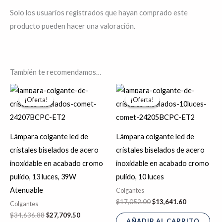
Solo los usuarios registrados que hayan comprado este
producto pueden hacer una valoración.
También te recomendamos…
El
El
El
El
precio
precio
precio
precio
¡Oferta!
¡Oferta!
¡Oferta!
¡Oferta!
original
actual
original
actual
era:
es:
era:
es:
$34,636.88.
$27,709.50.
$17,052.00.
$13,641.60.
Lámpara colgante led de
Lámpara colgante led de
cristales biselados de acero
cristales biselados de acero
inoxidable en acabado cromo
inoxidable en acabado cromo
pulido, 13 luces, 39W
pulido, 10 luces
Atenuable
Colgantes
$
17,052.00
$
13,641.60
Colgantes
$
34,636.88
$
27,709.50
AÑADIR AL CARRITO