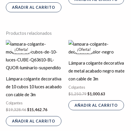
AÑADIR AL CARRITO
Productos relacionados
El
El
El
El
precio
precio
precio
precio
¡Oferta!
¡Oferta!
¡Oferta!
¡Oferta!
original
actual
original
actual
era:
es:
era:
es:
$19,328.46.
$15,462.76.
$1,250.79.
$1,000.63.
Lámpara colgante decorativa
de metal acabado negro mate
Lámpara colgante decorativa
con cable de 3m
de 10 cubos 10 luces acabado
Colgantes
$
1,250.79
$
1,000.63
con cable de 3m
Colgantes
AÑADIR AL CARRITO
$
19,328.46
$
15,462.76
AÑADIR AL CARRITO