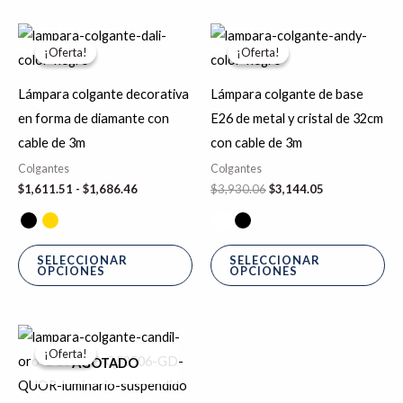
Rango
El
El
Este
Es
de
precio
precio
¡Oferta!
¡Oferta!
¡Oferta!
¡Oferta!
producto
pr
precios:
original
actual
desde
era:
es:
tiene
tie
$1,611.51
$3,930.06.
$3,144.05.
Lámpara colgante decorativa
Lámpara colgante de base
hasta
múltiples
múl
en forma de diamante con
E26 de metal y cristal de 32cm
$1,686.46
variantes.
var
cable de 3m
con cable de 3m
Las
La
Colgantes
Colgantes
opciones
op
$
1,611.51
-
$
1,686.46
$
3,930.06
$
3,144.05
se
se
pueden
pu
elegir
ele
SELECCIONAR
SELECCIONAR
OPCIONES
OPCIONES
en
en
la
la
página
pá
El
El
precio
precio
de
de
¡Oferta!
¡Oferta!
original
actual
AGOTADO
producto
pr
era:
es:
$36,095.10.
$28,876.08.