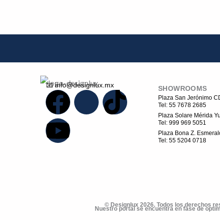
de
producto
📧 info@designlux.mx
SHOWROOMS
F
Y
I
T
Plaza San Jerónimo 
Tel: 55 7678 2685
Plaza Solare Mérida Yu
a
o
c
i
Tel: 999 969 5051
Plaza Bona Z. Esmeral
Tel: 55 5204 0718
c
u
o
k
e
t
n
t
b
u
-
o
© Designlux 2026. Todos los derechos r
Nuestro portal se encuentra en fase de optim