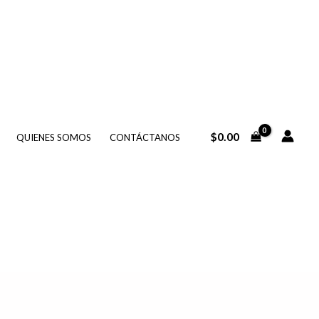
io
al
21.83.
$
0.00
QUIENES SOMOS
CONTÁCTANOS