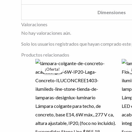
Dimensiones
Valoraciones
No hay valoraciones aún.
Solo los usuarios registrados que hayan comprado este
Productos relacionados
El
El
El
¡Oferta!
¡Oferta!
precio
precio
prec
original
actual
origi
era:
es:
era:
$955.18.
$764.14.
$1,8
Lámp
Lámpara colgante para techo, de
LED e
concreto, base E14, 6W máx., 277 V ca,
acab
altura ajustable, IP20, (foco no incluido).
inte
Suspendidas Stone Line
$
955.18
Susp