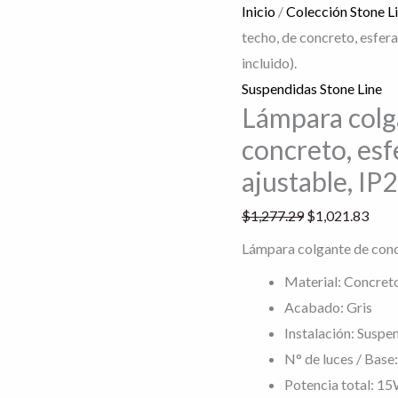
incluido).
Inicio
/
Colección Stone L
cantidad
techo, de concreto, esfera
incluido).
Suspendidas Stone Line
Lámpara colg
concreto, esf
ajustable, IP2
$
1,277.29
$
1,021.83
Lámpara colgante de concre
Material: Concret
Acabado: Gris
Instalación: Suspe
N° de luces / Base:
Potencia total: 1