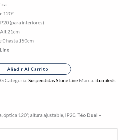
 ca
a: 120°
P20 (para interiores)
 Alt 21cm
de 0 hasta 150cm
Line
Añadir Al Carrito
CG
Categoría:
Suspendidas Stone Line
Marca:
iLumileds
 óptica 120°, altura ajustable, IP20.
Téo Dual –