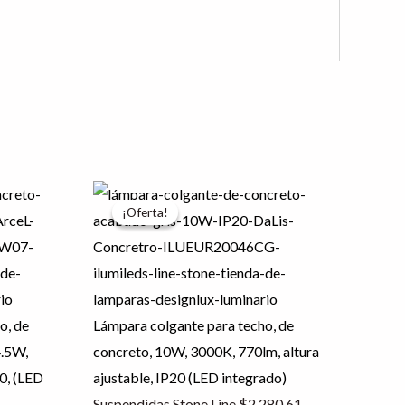
El
El
¡Oferta!
¡Oferta!
precio
precio
original
actual
era:
es:
$2,280.61.
$1,824.49.
o, de
Lámpara colgante para techo, de
4.5W,
concreto, 10W, 3000K, 770lm, altura
20, (LED
ajustable, IP20 (LED integrado)
Suspendidas Stone Line
$
2,280.61