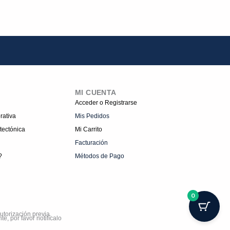
MI CUENTA
Acceder o Registrarse
rativa
Mis Pedidos
tectónica
Mi Carrito
Facturación
?
Métodos de Pago
0
utorización previa.
e, por favor notifícalo