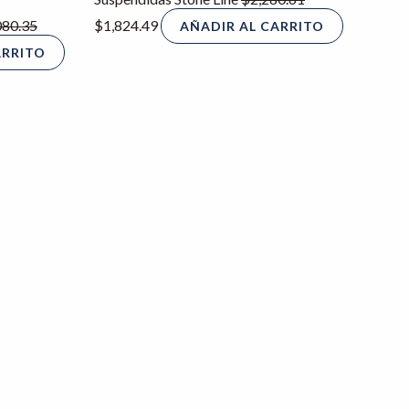
080.35
$
1,824.49
AÑADIR AL CARRITO
ARRITO