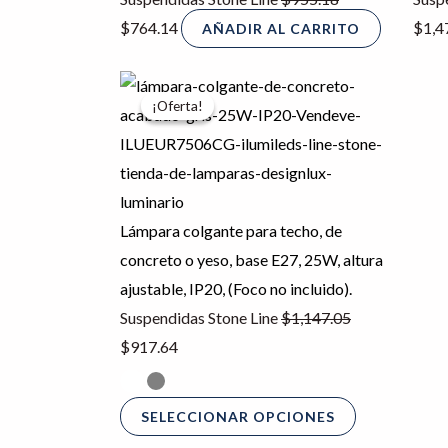
$
764.14
$
1,4
AÑADIR AL CARRITO
El
El
Este
¡Oferta!
¡Oferta!
precio
precio
producto
original
actual
tiene
era:
es:
múltiples
$1,147.05.
$917.64.
variantes.
Las
Lámpara colgante para techo, de
opciones
concreto o yeso, base E27, 25W, altura
se
ajustable, IP20, (Foco no incluido).
pueden
Suspendidas Stone Line
$
1,147.05
elegir
$
917.64
en
la
SELECCIONAR OPCIONES
página