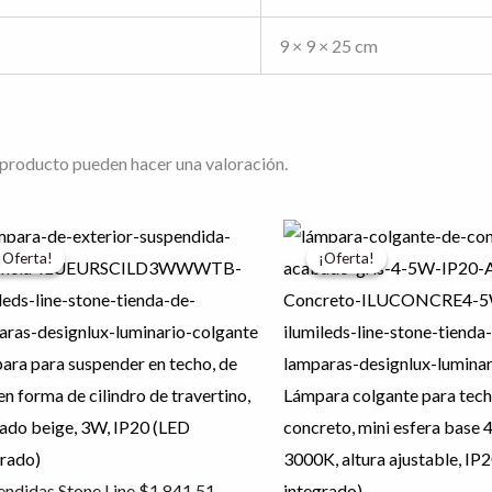
9 × 9 × 25 cm
 producto pueden hacer una valoración.
El
El
El
¡Oferta!
¡Oferta!
¡Oferta!
¡Oferta!
io
precio
precio
precio
nal
actual
original
actual
es:
era:
es:
41.51.
$1,473.21.
$1,080.35.
$864.28.
ara para suspender en techo, de
n forma de cilindro de travertino,
Lámpara colgante para tech
ado beige, 3W, IP20 (LED
concreto, mini esfera base 
grado)
3000K, altura ajustable, IP
endidas Stone Line
$
1,841.51
integrado).