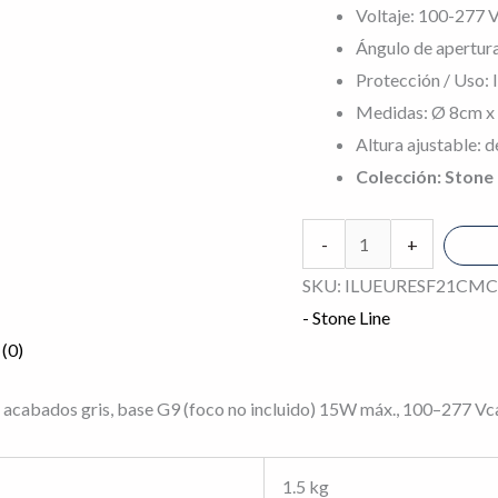
Voltaje: 100-277 V
Ángulo de apertur
Protección / Uso: I
Medidas: Ø 8cm x
Altura ajustable: 
Colección: Stone 
-
+
SKU:
ILUEURESF21CM
- Stone Line
 (0)
 acabados gris, base G9 (foco no incluido) 15W máx., 100–277 Vca,
1.5 kg