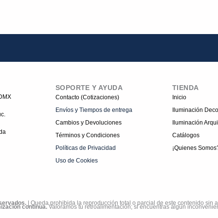
SOPORTE Y AYUDA
TIENDA
CDMX
Contacto (Cotizaciones)
Inicio
Envíos y Tiempos de entrega
Iluminación Deco
c.
Cambios y Devoluciones
Iluminación Arqui
da
Términos y Condiciones
Catálogos
Políticas de Privacidad
¡Quienes Somos
Uso de Cookies
eservados.
| Queda prohibida la reproducción total o parcial de este contenido sin a
ización continua.
Valoramos tu retroalimentación; si encuentras algún inconvenient