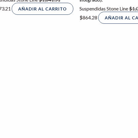
73.21
Suspendidas Stone Line
$
1,
AÑADIR AL CARRITO
$
864.28
AÑADIR AL C