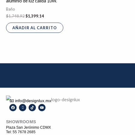
aluminio de luz cálida 10W.
Baño
$
1,748.92
$
1,399.14
AÑADIR AL CARRITO
📧 info@designlux.mx
F
I
T
Y
a
c
i
o
c
o
k
u
e
n
t
t
SHOWROOMS
b
-
o
u
o
i
k
b
Plaza San Jerónimo CDMX
o
n
e
Tel: 55 7678 2685
k
s