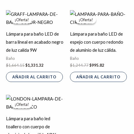
El
El
El
El
precio
precio
precio
precio
¡Oferta!
¡Oferta!
¡Oferta!
¡Oferta!
original
actual
original
actual
era:
es:
era:
es:
$1,664.15.
$1,331.32.
$1,244.77.
$995.82.
Lámpara para baño LED de
Lámpara para baño LED de
barra lineal en acabado negro
espejo con cuerpo redondo
de luz calida 9W
de aluminio de luz cálida.
Baño
Baño
$
1,664.15
$
1,331.32
$
1,244.77
$
995.82
AÑADIR AL CARRITO
AÑADIR AL CARRITO
El
El
precio
precio
¡Oferta!
¡Oferta!
original
actual
era:
es:
$1,748.92.
$1,399.14.
Lámpara para baño led
toallero con cuerpo de