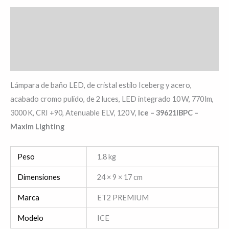
Descripción
Información adicional
Valoraciones (0)
Lámpara de baño LED, de cristal estilo Iceberg y acero,
acabado cromo pulido, de 2 luces, LED integrado 10 W, 770 lm,
3000 K, CRI +90, Atenuable ELV, 120 V,
Ice – 39621IBPC –
Maxim Lighting
Peso
1.8 kg
Dimensiones
24 × 9 × 17 cm
Marca
ET2 PREMIUM
Modelo
ICE