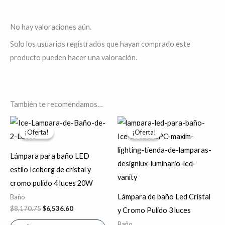
No hay valoraciones aún.
Solo los usuarios registrados que hayan comprado este
producto pueden hacer una valoración.
También te recomendamos…
El
El
El
El
precio
precio
precio
precio
¡Oferta!
¡Oferta!
¡Oferta!
¡Oferta!
original
actual
original
actual
era:
es:
era:
es:
$8,170.75.
$6,536.60.
$9,716.22.
$8,722.10.
Lámpara para baño LED
estilo Iceberg de cristal y
cromo pulido 4 luces 20W
Lámpara de baño Led Cristal
Baño
$
8,170.75
$
6,536.60
y Cromo Pulido 3 luces
Baño