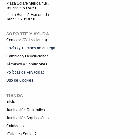
t
Plaza Solare Mérida Yuc.
a
Tel: 999 969 5051
g
r
Plaza Bona Z. Esmeralda
a
Tel: 55 5204 0718
m
-
1
SOPORTE Y AYUDA
Contacto (Cotizaciones)
Envíos y Tiempos de entrega
Cambios y Devoluciones
Términos y Condiciones
Políticas de Privacidad
Uso de Cookies
TIENDA
Inicio
Iluminación Decorativa
Iluminación Arquitectónica
Catálogos
¡Quienes Somos?