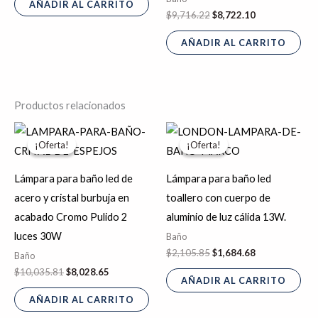
AÑADIR AL CARRITO
$
9,716.22
$
8,722.10
AÑADIR AL CARRITO
Productos relacionados
El
El
El
El
precio
precio
precio
precio
¡Oferta!
¡Oferta!
¡Oferta!
¡Oferta!
original
actual
original
actual
era:
es:
era:
es:
$10,035.81.
$8,028.65.
$2,105.85.
$1,684.68.
Lámpara para baño led de
Lámpara para baño led
acero y cristal burbuja en
toallero con cuerpo de
acabado Cromo Pulido 2
aluminio de luz cálida 13W.
luces 30W
Baño
$
2,105.85
$
1,684.68
Baño
$
10,035.81
$
8,028.65
AÑADIR AL CARRITO
AÑADIR AL CARRITO