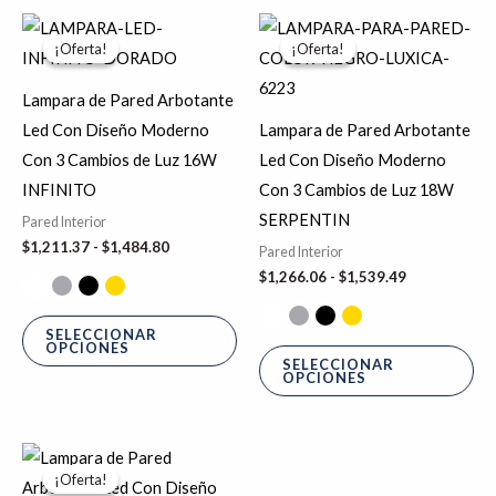
de
de
Rango
Rango
Este
Es
de
de
producto
pr
¡Oferta!
¡Oferta!
¡Oferta!
¡Oferta!
producto
pr
precios:
precios:
desde
desde
tiene
tie
$1,211.37
$1,266.06
Lampara de Pared Arbotante
hasta
hasta
múltiples
múl
Led Con Diseño Moderno
Lampara de Pared Arbotante
$1,484.80
$1,539.49
variantes.
var
Con 3 Cambios de Luz 16W
Led Con Diseño Moderno
Las
La
INFINITO
Con 3 Cambios de Luz 18W
opciones
op
SERPENTIN
Pared Interior
se
se
$
1,211.37
-
$
1,484.80
Pared Interior
pueden
pu
$
1,266.06
-
$
1,539.49
elegir
ele
en
en
SELECCIONAR
OPCIONES
la
la
SELECCIONAR
OPCIONES
página
pá
de
de
producto
pr
Rango
Este
de
¡Oferta!
¡Oferta!
producto
precios: