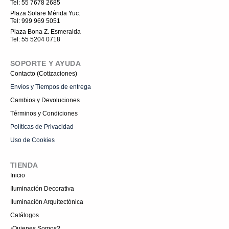
Tel: 55 7678 2685
k
s
t
Plaza Solare Mérida Yuc.
a
Tel: 999 969 5051
g
r
Plaza Bona Z. Esmeralda
a
Tel: 55 5204 0718
m
-
1
SOPORTE Y AYUDA
Contacto (Cotizaciones)
Envíos y Tiempos de entrega
Cambios y Devoluciones
Términos y Condiciones
Políticas de Privacidad
Uso de Cookies
TIENDA
Inicio
Iluminación Decorativa
Iluminación Arquitectónica
Catálogos
¡Quienes Somos?