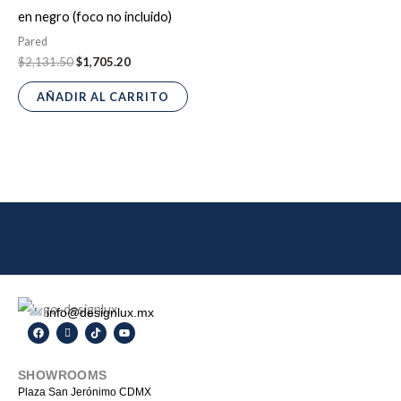
en negro (foco no incluido)
Pared
$
2,131.50
$
1,705.20
AÑADIR AL CARRITO
info@designlux.mx
F
I
T
Y
a
c
i
o
c
o
k
u
e
n
t
t
SHOWROOMS
b
-
o
u
o
i
k
b
Plaza San Jerónimo CDMX
o
n
e