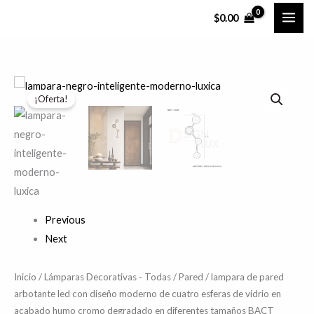
Ir
$
0.00
al
contenido
lampara
El
El
¡Oferta!
de
precio
precio
pared
arbotante
original
actual
led
era:
es:
con
$2,601.00.
$2,100.99.
diseño
moderno
Previous
de
Next
cuatro
esferas
Inicio
/
Lámparas Decorativas - Todas
/
Pared
/ lampara de pared
de
arbotante led con diseño moderno de cuatro esferas de vidrio en
acabado humo cromo degradado en diferentes tamaños BACT
vidrio