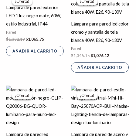
¡Oferta!
¡Oferta!
¡Oferta!
¡Oferta!
original
actual
original
actual
Lámpara de pared exterior
era:
es:
era:
es:
$1,332.19.
$1,065.75.
$1,345.15.
$1,076.12.
LED 1 luz, negro mate, 60W,
estilo industrial, IP44
Lámpara para pared led color
cromo y pantalla de tela
Pared
$
1,332.19
$
1,065.75
blanca 40W, E26, 90-130V
Pared
AÑADIR AL CARRITO
$
1,345.15
$
1,076.12
AÑADIR AL CARRITO
El
El
El
El
precio
precio
precio
precio
¡Oferta!
¡Oferta!
¡Oferta!
¡Oferta!
original
actual
original
actual
era:
es:
era:
es:
$2,710.38.
$2,168.31.
$3,552.50.
$2,842.00.
Lámpara de pared led
Lámpara de pared de acero y