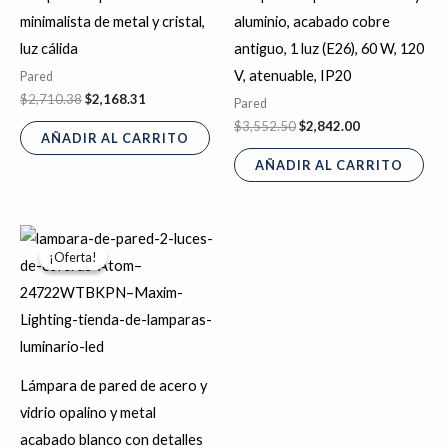
minimalista de metal y cristal,
aluminio, acabado cobre
luz cálida
antiguo, 1 luz (E26), 60 W, 120
V, atenuable, IP20
Pared
$
2,710.38
$
2,168.31
Pared
$
3,552.50
$
2,842.00
AÑADIR AL CARRITO
AÑADIR AL CARRITO
El
El
precio
precio
¡Oferta!
¡Oferta!
original
actual
era:
es:
$2,131.50.
$1,705.20.
Lámpara de pared de acero y
vidrio opalino y metal
acabado blanco con detalles