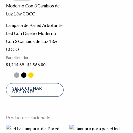
desde
tiene
$1,214.69
hasta
múltiples
$1,566.00
variantes.
Lampara de Pared Arbotante
Las
Led Con Diseño Moderno
opciones
Con 3 Cambios de Luz 13w
se
COCO
pueden
Pared Interior
elegir
$
1,214.69
-
$
1,566.00
en
la
página
SELECCIONAR
OPCIONES
de
producto
Productos relacionados
El
El
El
El
precio
precio
precio
precio