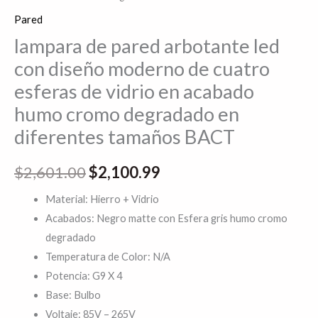
en
Pared
acabado
lampara de pared arbotante led
humo
con diseño moderno de cuatro
cromo
esferas de vidrio en acabado
degradado
humo cromo degradado en
en
diferentes tamaños BACT
diferentes
tamaños
$
2,601.00
$
2,100.99
BACT
cantidad
Material: Hierro + Vidrio
Acabados: Negro matte con Esfera gris humo cromo
degradado
Temperatura de Color: N/A
Potencia: G9 X 4
Base: Bulbo
Voltaje: 85V – 265V