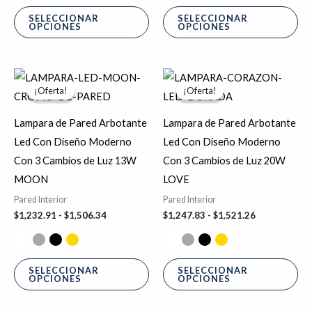
SELECCIONAR
SELECCIONAR
OPCIONES
OPCIONES
Rango
Rango
Este
Es
de
de
¡Oferta!
¡Oferta!
¡Oferta!
¡Oferta!
producto
pr
precios:
precios:
desde
desde
tiene
tie
$1,232.91
$1,247.83
Lampara de Pared Arbotante
Lampara de Pared Arbotante
hasta
hasta
múltiples
múl
Led Con Diseño Moderno
Led Con Diseño Moderno
$1,506.34
$1,521.26
variantes.
var
Con 3 Cambios de Luz 13W
Con 3 Cambios de Luz 20W
Las
La
MOON
LOVE
opciones
op
Pared Interior
Pared Interior
se
se
$
1,232.91
-
$
1,506.34
$
1,247.83
-
$
1,521.26
pueden
pu
elegir
ele
en
en
SELECCIONAR
SELECCIONAR
OPCIONES
OPCIONES
la
la
página
pá