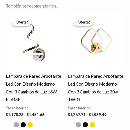
También te recomendamos…
Rango
Rango
Este
Es
de
de
¡Oferta!
¡Oferta!
¡Oferta!
¡Oferta!
producto
pr
precios:
precios:
desde
desde
tiene
tie
$1,178.23
$1,267.71
hasta
hasta
múltiples
múl
$1,451.66
$1,539.49
variantes.
var
Las
La
opciones
op
se
se
Lampara de Pared Arbotante
Lampara de Pared Arbotante
pueden
pu
Led Con Diseño Moderno
Led Con Diseño Moderno
elegir
ele
Con 3 Cambios de Luz 16W
Con 3 Cambios de Luz 20w
en
en
FLAME
TWIN
la
la
Pared Interior
Pared Interior
página
pá
$
1,178.23
-
$
1,451.66
$
1,267.71
-
$
1,539.49
de
de
producto
pr