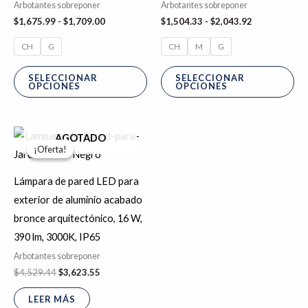
Arbotantes sobreponer
Arbotantes sobreponer
opciones
op
$
1,675.99
-
$
1,709.00
$
1,504.33
-
$
2,043.92
se
se
CH
G
CH
M
G
pueden
pu
elegir
ele
SELECCIONAR
SELECCIONAR
OPCIONES
OPCIONES
en
en
la
la
página
pá
El
El
AGOTADO
precio
precio
de
de
¡Oferta!
¡Oferta!
original
actual
producto
pr
era:
es:
$4,529.44.
$3,623.55.
Lámpara de pared LED para
exterior de aluminio acabado
bronce arquitectónico, 16 W,
390 lm, 3000K, IP65
Arbotantes sobreponer
$
4,529.44
$
3,623.55
LEER MÁS