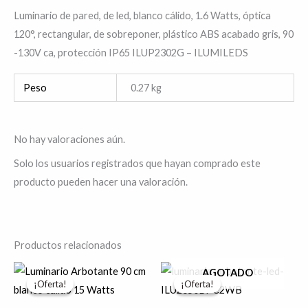
Luminario de pared, de led, blanco cálido, 1.6 Watts, óptica
120°, rectangular, de sobreponer, plástico ABS acabado gris, 90
-130V ca, protección IP65 ILUP2302G – ILUMILEDS
Peso
0.27 kg
No hay valoraciones aún.
Solo los usuarios registrados que hayan comprado este
producto pueden hacer una valoración.
Productos relacionados
El
El
El
El
Es
AGOTADO
precio
precio
precio
precio
¡Oferta!
¡Oferta!
¡Oferta!
¡Oferta!
pr
original
actual
original
actual
era:
es:
era:
es:
tie