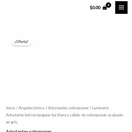
Ir
$
0.00
al
contenido
Luminario
El
El
¡Oferta!
Arbotante
precio
precio
led
rectangular
original
actual
luz
era:
es:
blanco
$715.38.
$572.30.
cálido
de
sobreponer
acabado
Inicio
/
Arquitectónico
/
Arbotantes sobreponer
/ Luminario
Arbotante led rectangular luz blanco cálido de sobreponer acabado
en
en gris.
gris.
cantidad
Arbotantes sobreponer