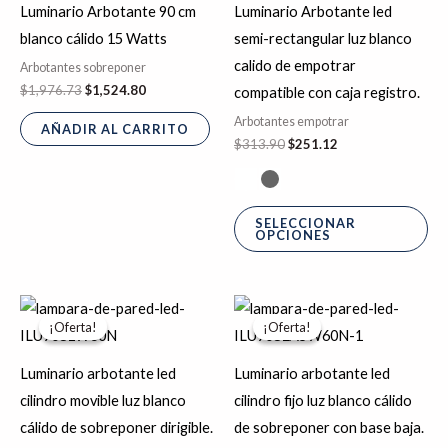
$1,976.73.
$1,524.80.
$313.90.
$251.12.
Luminario Arbotante 90 cm
Luminario Arbotante led
múl
blanco cálido 15 Watts
semi-rectangular luz blanco
var
calido de empotrar
Arbotantes sobreponer
La
$
1,976.73
$
1,524.80
compatible con caja registro.
op
Arbotantes empotrar
AÑADIR AL CARRITO
se
$
313.90
$
251.12
pu
ele
en
SELECCIONAR
OPCIONES
la
pá
de
Rango
Rango
Este
Es
de
de
pr
¡Oferta!
¡Oferta!
¡Oferta!
¡Oferta!
producto
pr
precios:
precios:
desde
desde
tiene
tie
$1,675.99
$1,504.33
Luminario arbotante led
Luminario arbotante led
hasta
hasta
múltiples
múl
cilindro movible luz blanco
cilindro fijo luz blanco cálido
$1,709.00
$2,043.92
variantes.
var
cálido de sobreponer dirigible.
de sobreponer con base baja.
Las
La