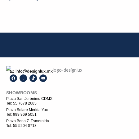
📧 info@designlux.mx
F
I
T
Y
a
c
i
o
c
o
k
u
e
n
t
t
SHOWROOMS
b
-
o
u
o
i
k
b
Plaza San Jerónimo CDMX
o
n
e
Tel: 55 7678 2685
k
s
t
Plaza Solare Mérida Yuc.
a
Tel: 999 969 5051
g
r
Plaza Bona Z. Esmeralda
a
Tel: 55 5204 0718
m
-
1