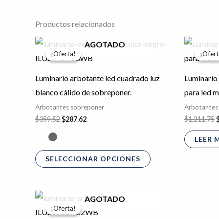
Productos relacionados
El
El
E
Este
AGOTADO
precio
precio
p
¡Oferta!
¡Oferta!
¡Ofert
¡Ofert
producto
original
actual
o
era:
es:
e
tiene
$359.52.
$287.62.
$
Luminario arbotante led cuadrado luz
Luminario
múltiples
blanco cálido de sobreponer.
para led 
variantes.
Arbotantes sobreponer
Arbotantes
Las
$
359.52
$
287.62
$
1,211.75
opciones
LEER 
se
pueden
SELECCIONAR OPCIONES
elegir
en
El
El
Este
AGOTADO
la
precio
precio
¡Oferta!
¡Oferta!
producto
original
actual
página