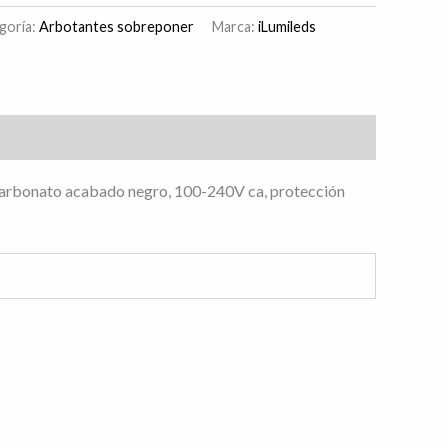
goría:
Arbotantes sobreponer
Marca:
iLumileds
policarbonato acabado negro, 100-240V ca, protección