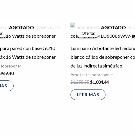
l
El
El
El
AGOTADO
AGOTADO
recio
precio
precio
precio
a!
a!
¡Oferta!
¡Oferta!
riginal
actual
original
actual
ra:
es:
era:
es:
1,211.75.
$969.40.
$1,255.55.
$1,004.44.
 para pared con base GU10
Luminario Arbotante led redon
máx 16 Watts de sobreponer
blanco cálido de sobreponer co
de luz indirecta simétrico.
 sobreponer
$
969.40
Arbotantes sobreponer
$
1,255.55
$
1,004.44
MÁS
LEER MÁS