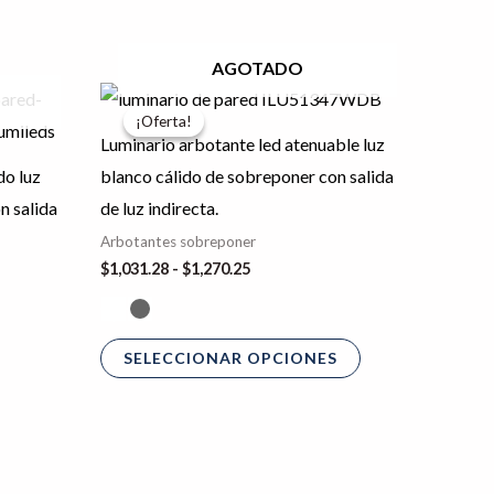
AGOTADO
Rango
Este
de
¡Oferta!
¡Oferta!
producto
precios:
Luminario arbotante led atenuable luz
desde
tiene
$1,031.28
do luz
blanco cálido de sobreponer con salida
hasta
múltiples
n salida
de luz indirecta.
$1,270.25
variantes.
Arbotantes sobreponer
Las
$
1,031.28
-
$
1,270.25
opciones
se
pueden
SELECCIONAR OPCIONES
elegir
en
la
página