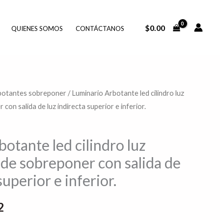
$
0.00
QUIENES SOMOS
CONTÁCTANOS
botantes sobreponer
/ Luminario Arbotante led cilindro luz
El
con salida de luz indirecta superior e inferior.
precio
actual
otante led cilindro luz
 de sobreponer con salida de
es:
superior e inferior.
7.
$257.82.
2