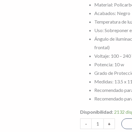
con
Material: Policar
salida
Acabados: Negro
de
Temperatura de lu
luz
Uso: Sobreponer e
indirecta
Ángulo de iluminaci
superior
frontal)
e
Voltaje: 100 – 240
inferior.
Potencia: 10 w
cantidad
Grado de Protecci
Medidas: 13.5 x 1
Recomendado para u
Recomendado para:
Disponibilidad:
2132 dis
-
+