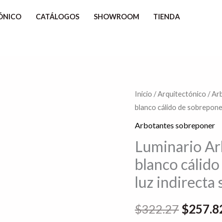
ÓNICO
CATÁLOGOS
SHOWROOM
TIENDA
Luminario
Inicio
/
Arquitectónico
/
Ar
El
blanco cálido de sobreponer 
Arbotante
precio
led
Arbotantes sobreponer
cilindro
original
Luminario Arb
luz
blanco cálido
era:
blanco
luz indirecta 
cálido
$322.2
de
$
322.27
$
257.8
sobreponer