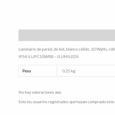
Descripción
Información adicional
Valoracione
Luminario de pared, de led, blanco cálido, 10 Watts, ci
IP54 ILUPC10WRB – ILUMILEDS
Peso
0.25 kg
No hay valoraciones aún.
Solo los usuarios registrados que hayan comprado este