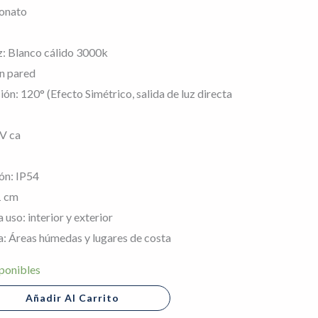
bonato
z: Blanco cálido 3000k
n pared
ón: 120° (Efecto Simétrico, salida de luz directa
 V ca
ón: IP54
1 cm
so: interior y exterior
 Áreas húmedas y lugares de costa
ponibles
Añadir Al Carrito