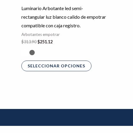
era:
es:
tiene
de
$313.90.
$251.12.
Luminario Arbotante led semi-
múltiples
producto
rectangular luz blanco calido de empotrar
variantes.
compatible con caja registro.
Las
Arbotantes empotrar
opciones
$
313.90
$
251.12
se
pueden
elegir
SELECCIONAR OPCIONES
en
la
página
de
producto