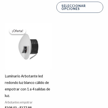
SELECCIONAR
OPCIONES
Rango
Este
de
¡Oferta!
¡Oferta!
producto
precios:
desde
tiene
$208.02
hasta
múltiples
$277.98
variantes.
Las
opciones
se
Luminario Arbotante led
pueden
redondo luz blanco cálido de
elegir
empotrar con 1 a 4 salidas de
en
luz.
la
Arbotantes empotrar
página
$
208.02
-
$
277.98