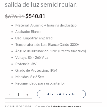
salida de luz semicircular.
$
676.01
$
540.81
Material: Aluminio + housing de plástico
Acabado: Blanco
Uso: Empotrar en pared
Temperatura de Luz: Blanco Cálido 3000k
Ángulo de iluminación: 120° (Efecto simétrico)
Voltaje: 85 – 265 V ca
Potencia: 3W
Grado de Protección: IP54
Medidas: 8 x 6.5cm
Recomendado para uso: interior
Añadir Al Carrito
-
+
SKU:
ILU8032IP54
Categoría:
Arbotantes empotrar