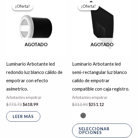
Es
precio
precio
precio
precio
¡Oferta!
¡Oferta!
¡Oferta!
¡Oferta!
pr
original
actual
original
actual
era:
es:
era:
es:
tie
$773.73.
$618.99.
$313.90.
$251.12.
múl
var
La
AGOTADO
AGOTADO
op
se
Luminario Arbotante led
Luminario Arbotante led
pu
redondo luz blanco cálido de
semi-rectangular luz blanco
ele
empotrar con efecto
calido de empotrar
en
asimetrico.
compatible con caja registro.
la
Arbotantes empotrar
Arbotantes empotrar
pá
$
773.73
$
618.99
$
313.90
$
251.12
de
pr
LEER MÁS
SELECCIONAR
OPCIONES