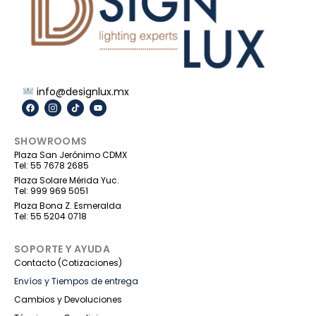
info@designlux.mx
F
I
T
Y
a
c
i
o
c
o
k
u
e
n
t
t
SHOWROOMS
b
-
o
u
o
i
k
b
Plaza San Jerónimo CDMX
o
n
e
Tel: 55 7678 2685
k
s
t
Plaza Solare Mérida Yuc.
a
Tel: 999 969 5051
g
r
Plaza Bona Z. Esmeralda
a
Tel: 55 5204 0718
m
-
1
SOPORTE Y AYUDA
Contacto (Cotizaciones)
Envíos y Tiempos de entrega
Cambios y Devoluciones