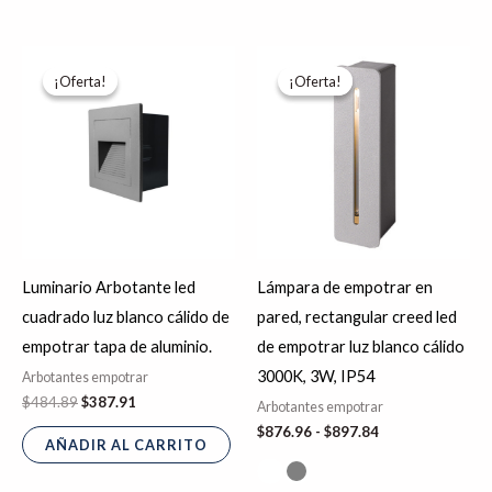
El
El
Rango
Es
precio
precio
de
¡Oferta!
¡Oferta!
¡Oferta!
¡Oferta!
pr
original
actual
precios:
era:
es:
desde
tie
$484.89.
$387.91.
$876.96
hasta
múl
$897.84
var
La
op
se
Luminario Arbotante led
Lámpara de empotrar en
pu
cuadrado luz blanco cálido de
pared, rectangular creed led
ele
empotrar tapa de aluminio.
de empotrar luz blanco cálido
en
3000K, 3W, IP54
Arbotantes empotrar
la
$
484.89
$
387.91
Arbotantes empotrar
pá
$
876.96
-
$
897.84
de
AÑADIR AL CARRITO
pr