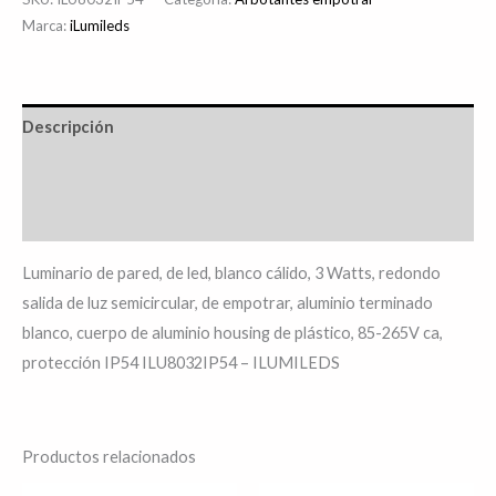
Marca:
iLumileds
Descripción
Información adicional
Valoraciones (0)
Luminario de pared, de led, blanco cálido, 3 Watts, redondo
salida de luz semicircular, de empotrar, aluminio terminado
blanco, cuerpo de aluminio housing de plástico, 85-265V ca,
protección IP54 ILU8032IP54 – ILUMILEDS
Productos relacionados
El
El
El
El