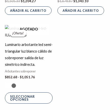
$
1,505.33
$
1,204.27
$
1,678.87
$
1,343.10
AÑADIR AL CARRITO
AÑADIR AL CARRITO
Rango
Este
AGOTADO
de
¡Oferta!
¡Oferta!
producto
precios:
desde
tiene
$852.68
Luminario arbotante led semi-
hasta
múltiples
triangular luz blanco cálido de
$1,051.76
variantes.
sobreponer salida de luz
Las
simétrico indirecta.
opciones
Arbotantes sobreponer
se
$
852.68
-
$
1,051.76
pueden
elegir
en
SELECCIONAR
OPCIONES
la
página