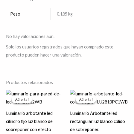
Peso
0.185 kg
No hay valoraciones aún.
Solo los usuarios registrados que hayan comprado este
producto pueden hacer una valoración.
Productos relacionados
Rango
El
El
Este
Es
de
precio
precio
¡Oferta!
¡Oferta!
¡Oferta!
¡Oferta!
producto
pr
precios:
original
actual
desde
era:
es:
tiene
tie
$911.07
$265.72.
$212.58.
Luminario arbotante led
Luminario Arbotante led
hasta
múltiples
múl
cilindro fijo luz blanco de
rectangular luz blanco cálido
$929.70
variantes.
var
sobreponer con efecto
de sobreponer.
Las
La