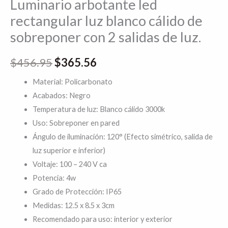
Luminario arbotante led
luz.
rectangular luz blanco cálido de
cantidad
sobreponer con 2 salidas de luz.
$
456.95
$
365.56
Material: Policarbonato
Acabados: Negro
Temperatura de luz: Blanco cálido 3000k
Uso: Sobreponer en pared
Ángulo de iluminación: 120° (Efecto simétrico, salida de
luz superior e inferior)
Voltaje: 100 – 240 V ca
Potencia: 4w
Grado de Protección: IP65
Medidas: 12.5 x 8.5 x 3cm
Recomendado para uso: interior y exterior