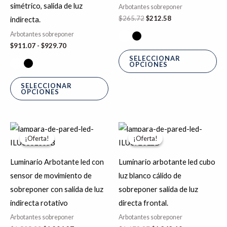
simétrico, salida de luz
Arbotantes sobreponer
opciones
op
$
265.72
$
212.58
indirecta.
se
se
Arbotantes sobreponer
pueden
pu
$
911.07
-
$
929.70
elegir
ele
SELECCIONAR
OPCIONES
en
en
la
la
SELECCIONAR
OPCIONES
página
pá
de
de
producto
pr
El
El
El
El
precio
precio
precio
precio
¡Oferta!
¡Oferta!
¡Oferta!
¡Oferta!
original
actual
original
actual
era:
es:
era:
es:
$1,505.33.
$1,204.27.
$1,678.87.
$1,343.10.
Luminario Arbotante led con
Luminario arbotante led cubo
sensor de movimiento de
luz blanco cálido de
sobreponer con salida de luz
sobreponer salida de luz
indirecta rotativo
directa frontal.
Arbotantes sobreponer
Arbotantes sobreponer