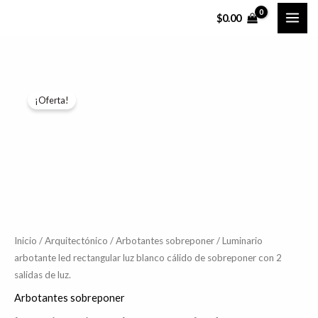
Ir
$
0.00
al
contenido
Luminario
El
El
¡Oferta!
arbotante
precio
precio
led
rectangular
original
actual
luz
era:
es:
blanco
$456.95.
$365.56.
cálido
de
sobreponer
Inicio
/
Arquitectónico
/
Arbotantes sobreponer
/ Luminario
arbotante led rectangular luz blanco cálido de sobreponer con 2
con
salidas de luz.
2
salidas
Arbotantes sobreponer
de