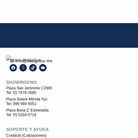
de
producto
📧 info@designlux.mx
F
I
T
Y
a
c
i
o
c
o
k
u
e
n
t
t
SHOWROOMS
b
-
o
u
o
i
k
b
Plaza San Jerónimo CDMX
o
n
e
Tel: 55 7678 2685
k
s
t
Plaza Solare Mérida Yuc.
a
Tel: 999 969 5051
g
r
Plaza Bona Z. Esmeralda
a
Tel: 55 5204 0718
m
-
1
SOPORTE Y AYUDA
Contacto (Cotizaciones)