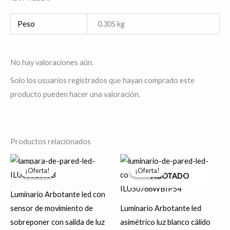
Peso
0.305 kg
No hay valoraciones aún.
Solo los usuarios registrados que hayan comprado este
producto pueden hacer una valoración.
Productos relacionados
El
El
El
El
precio
precio
precio
precio
¡Oferta!
¡Oferta!
¡Oferta!
¡Oferta!
original
actual
original
actual
AGOTADO
era:
es:
era:
es:
$1,505.33.
$1,204.27.
$664.29.
$531.43.
Luminario Arbotante led con
sensor de movimiento de
Luminario Arbotante led
sobreponer con salida de luz
asimétrico luz blanco cálido