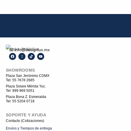
de
producto
📧 info@designlux.mx
F
I
T
Y
a
c
i
o
c
o
k
u
e
n
t
t
SHOWROOMS
b
-
o
u
o
i
k
b
Plaza San Jerónimo CDMX
o
n
e
Tel: 55 7678 2685
k
s
t
Plaza Solare Mérida Yuc.
a
Tel: 999 969 5051
g
r
Plaza Bona Z. Esmeralda
a
Tel: 55 5204 0718
m
-
1
SOPORTE Y AYUDA
Contacto (Cotizaciones)
Envíos y Tiempos de entrega