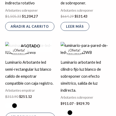
indirecta rotativo
de sobreponer.
Arbotantes sobreponer
Arbotantes sobreponer
$
1,505.33
$
1,204.27
$
664.29
$
531.43
AÑADIR AL CARRITO
LEER MÁS
El
El
Rango
Este
Es
AGOTADO
precio
precio
de
¡Oferta!
¡Oferta!
¡Oferta!
¡Oferta!
producto
pr
original
actual
precios:
era:
es:
desde
tiene
tie
$313.90.
$251.12.
$911.07
Luminario Arbotante led
Luminario arbotante led
hasta
múltiples
múl
semi-rectangular luz blanco
cilindro fijo luz blanco de
$929.70
variantes.
var
calido de empotrar
sobreponer con efecto
Las
La
compatible con caja registro.
simétrico, salida de luz
opciones
op
indirecta.
Arbotantes empotrar
se
se
$
313.90
$
251.12
Arbotantes sobreponer
pueden
pu
$
911.07
-
$
929.70
elegir
ele
en
en