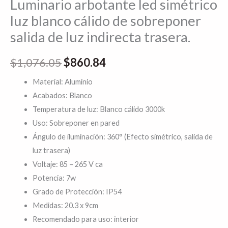
Luminario arbotante led simétrico
trasera.
luz blanco cálido de sobreponer
cantidad
salida de luz indirecta trasera.
$
1,076.05
$
860.84
Material: Aluminio
Acabados: Blanco
Temperatura de luz: Blanco cálido 3000k
Uso: Sobreponer en pared
Ángulo de iluminación: 360° (Efecto simétrico, salida de
luz trasera)
Voltaje: 85 – 265 V ca
Potencia: 7w
Grado de Protección: IP54
Medidas: 20.3 x 9cm
Recomendado para uso: interior