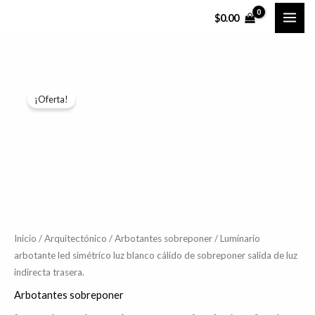
Ir
$
0.00
al
contenido
Luminario
El
El
¡Oferta!
arbotante
precio
precio
led
simétrico
original
actual
luz
era:
es:
blanco
$1,076.05.
$860.84.
cálido
de
sobreponer
Inicio
/
Arquitectónico
/
Arbotantes sobreponer
/ Luminario
arbotante led simétrico luz blanco cálido de sobreponer salida de luz
salida
indirecta trasera.
de
luz
Arbotantes sobreponer
indirecta