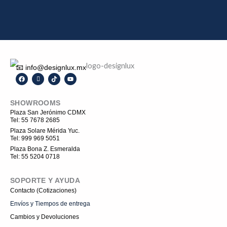
📧 info@designlux.mx
F
I
T
Y
a
c
i
o
c
o
k
u
e
n
t
t
SHOWROOMS
b
-
o
u
o
i
k
b
Plaza San Jerónimo CDMX
o
n
e
Tel: 55 7678 2685
k
s
t
Plaza Solare Mérida Yuc.
a
Tel: 999 969 5051
g
r
Plaza Bona Z. Esmeralda
a
Tel: 55 5204 0718
m
-
1
SOPORTE Y AYUDA
Contacto (Cotizaciones)
Envíos y Tiempos de entrega
Cambios y Devoluciones