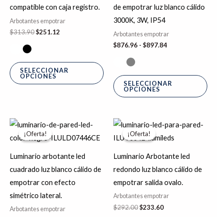
Las
La
compatible con caja registro.
de empotrar luz blanco cálido
opciones
op
3000K, 3W, IP54
Arbotantes empotrar
se
se
$
313.90
$
251.12
Arbotantes empotrar
pueden
pu
$
876.96
-
$
897.84
elegir
ele
en
en
SELECCIONAR
OPCIONES
la
la
SELECCIONAR
OPCIONES
página
pá
de
de
producto
pr
El
El
El
El
precio
precio
precio
precio
¡Oferta!
¡Oferta!
¡Oferta!
¡Oferta!
original
actual
original
actual
era:
es:
era:
es:
$376.69.
$301.35.
$292.00.
$233.60.
Luminario arbotante led
Luminario Arbotante led
cuadrado luz blanco cálido de
redondo luz blanco cálido de
empotrar con efecto
empotrar salida ovalo.
simétrico lateral.
Arbotantes empotrar
$
292.00
$
233.60
Arbotantes empotrar