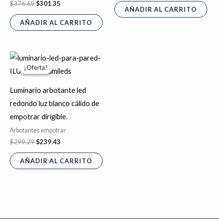
$
376.69
$
301.35
AÑADIR AL CARRITO
AÑADIR AL CARRITO
El
El
precio
precio
¡Oferta!
¡Oferta!
original
actual
era:
es:
$299.29.
$239.43.
Luminario arbotante led
redondo luz blanco cálido de
empotrar dirigible.
Arbotantes empotrar
$
299.29
$
239.43
AÑADIR AL CARRITO