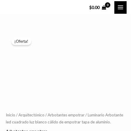
Ir
$
0.00
al
contenido
Luminario
El
El
¡Oferta!
Arbotante
precio
precio
led
cuadrado
original
actual
luz
era:
es:
blanco
$484.89.
$387.91.
cálido
de
empotrar
tapa
de
Inicio
/
Arquitectónico
/
Arbotantes empotrar
/ Luminario Arbotante
led cuadrado luz blanco cálido de empotrar tapa de aluminio.
aluminio.
cantidad