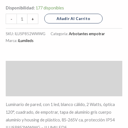
Disponibilidad:
177 disponibles
Añadir Al Carrito
-
+
SKU:
ILUSP852WWWG
Categoría:
Arbotantes empotrar
Marca:
iLumileds
Descripción
Información adicional
Valoraciones (0)
Luminario de pared, con 1 led, blanco cálido, 2 Watts, óptica
120°, cuadrado, de empotrar, tapa de aluminio gris cuerpo
aluminio y housing de plástico, 85-265V ca, protección IP54
ILUSP852WWWG – ILUMILEDS