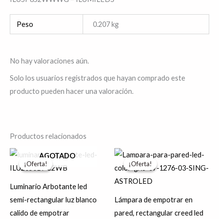
Peso
0.207 kg
No hay valoraciones aún.
Solo los usuarios registrados que hayan comprado este
producto pueden hacer una valoración.
Productos relacionados
El
El
Rango
Este
Es
AGOTADO
precio
precio
de
¡Oferta!
¡Oferta!
¡Oferta!
¡Oferta!
producto
pr
original
actual
precios:
era:
es:
desde
tiene
tie
$313.90.
$251.12.
$876.96
Luminario Arbotante led
hasta
múltiples
múl
semi-rectangular luz blanco
Lámpara de empotrar en
$897.84
variantes.
var
calido de empotrar
pared, rectangular creed led