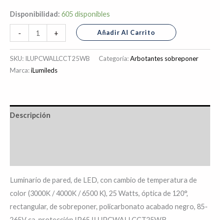
Disponibilidad:
605 disponibles
Añadir Al Carrito
-
+
SKU:
ILUPCWALLCCT25WB
Categoría:
Arbotantes sobreponer
Marca:
iLumileds
Descripción
Información adicional
Valoraciones (0)
Luminario de pared, de LED, con cambio de temperatura de
color (3000K / 4000K / 6500 K), 25 Watts, óptica de 120°,
rectangular, de sobreponer, policarbonato acabado negro, 85-
265V ca, protección IP65 ILUPCWALLCCT25WB –