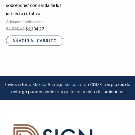
sobreponer con salida de luz
indirecta rotativo
Arbotantes sobreponer
$
1,505.33
$
1,204.27
AÑADIR AL CARRITO
Envíos a todo México. Entrega sin costo en CDMX.
Los plazos de
entrega pueden variar
según la selección de luminarios.