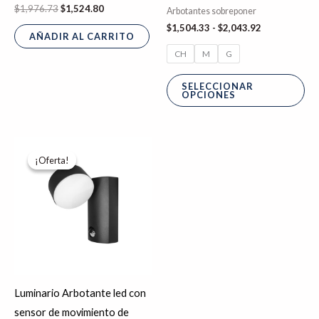
$
1,976.73
$
1,524.80
Arbotantes sobreponer
la
$
1,504.33
-
$
2,043.92
pá
AÑADIR AL CARRITO
CH
M
G
de
pr
SELECCIONAR
OPCIONES
El
El
precio
precio
¡Oferta!
¡Oferta!
original
actual
era:
es:
$1,505.33.
$1,204.27.
Luminario Arbotante led con
sensor de movimiento de