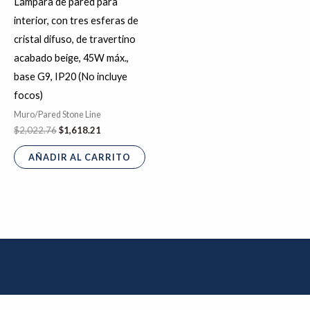
Lámpara de pared para
interior, con tres esferas de
cristal difuso, de travertino
acabado beige, 45W máx.,
base G9, IP20 (No incluye
focos)
Muro/Pared Stone Line
$
2,022.76
$
1,618.21
AÑADIR AL CARRITO