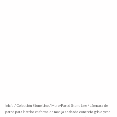
yeso
blanco,
base
G9,
15W
máx.
IP20
(focos
no
incluidos)
cantidad
Inicio
/
Colección Stone Line
/
Muro/Pared Stone Line
/ Lámpara de
pared para interior en forma de manija acabado concreto gris o yeso