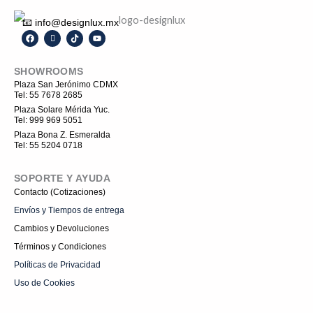
📧 info@designlux.mx
F
I
T
Y
a
c
i
o
c
o
k
u
e
n
t
t
SHOWROOMS
b
-
o
u
o
i
k
b
Plaza San Jerónimo CDMX
o
n
e
Tel: 55 7678 2685
k
s
t
Plaza Solare Mérida Yuc.
a
Tel: 999 969 5051
g
r
Plaza Bona Z. Esmeralda
a
Tel: 55 5204 0718
m
-
1
SOPORTE Y AYUDA
Contacto (Cotizaciones)
Envíos y Tiempos de entrega
Cambios y Devoluciones
Términos y Condiciones
Políticas de Privacidad
Uso de Cookies