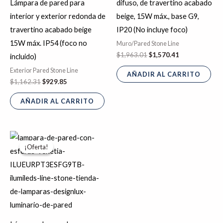
Lámpara de pared para
difuso, de travertino acabado
interior y exterior redonda de
beige, 15W máx., base G9,
travertino acabado beige
IP20 (No incluye foco)
15W máx. IP54 (foco no
Muro/Pared Stone Line
$
1,963.01
$
1,570.41
incluido)
Exterior Pared Stone Line
AÑADIR AL CARRITO
$
1,162.31
$
929.85
AÑADIR AL CARRITO
El
El
precio
precio
¡Oferta!
¡Oferta!
original
actual
era:
es:
$2,022.76.
$1,618.21.