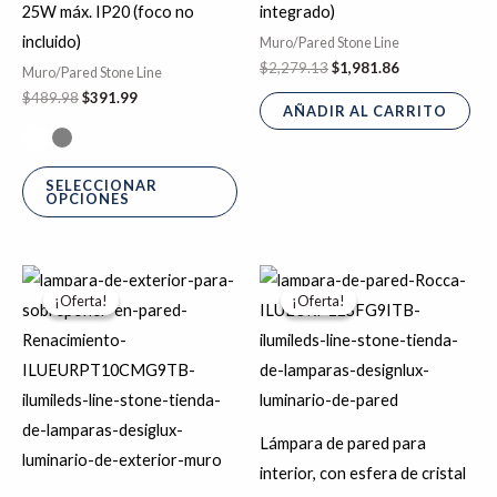
25W máx. IP20 (foco no
integrado)
la
incluido)
Muro/Pared Stone Line
página
$
2,279.13
$
1,981.86
Muro/Pared Stone Line
de
$
489.98
$
391.99
AÑADIR AL CARRITO
producto
SELECCIONAR
OPCIONES
El
El
El
El
precio
precio
precio
precio
¡Oferta!
¡Oferta!
¡Oferta!
¡Oferta!
original
actual
original
actual
era:
es:
era:
es:
$1,162.31.
$929.85.
$1,963.01.
$1,570.41.
Lámpara de pared para
interior, con esfera de cristal