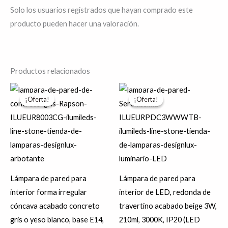
Solo los usuarios registrados que hayan comprado este
producto pueden hacer una valoración.
Productos relacionados
El
El
El
El
Este
precio
precio
precio
precio
¡Oferta!
¡Oferta!
¡Oferta!
¡Oferta!
producto
original
actual
original
actual
era:
es:
era:
es:
tiene
$489.98.
$391.99.
$2,279.13.
$1,981.86.
múltiples
variantes.
Las
opciones
Lámpara de pared para
Lámpara de pared para
se
interior forma irregular
interior de LED, redonda de
pueden
cóncava acabado concreto
travertino acabado beige 3W,
elegir
gris o yeso blanco, base E14,
210ml, 3000K, IP20 (LED
en