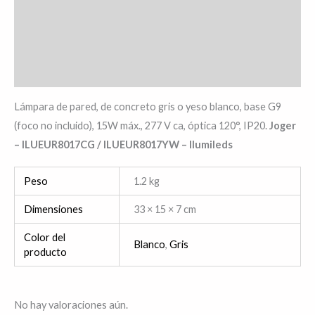
Descripción
Información adicional
Valoraciones (0)
Lámpara de pared, de concreto gris o yeso blanco, base G9
(foco no incluido), 15W máx., 277 V ca, óptica 120°, IP20.
Joger
– ILUEUR8017CG / ILUEUR8017YW – Ilumileds
Peso
1.2 kg
Dimensiones
33 × 15 × 7 cm
Color del
Blanco
,
Gris
producto
No hay valoraciones aún.