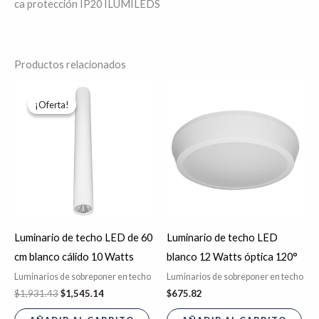
ca protección IP20 ILUMILEDS
Productos relacionados
El
El
precio
precio
¡Oferta!
¡Oferta!
original
actual
era:
es:
$1,931.43.
$1,545.14.
Luminario de techo LED de 60
Luminario de techo LED
cm blanco cálido 10 Watts
blanco 12 Watts óptica 120°
Luminarios de sobreponer en techo
Luminarios de sobreponer en techo
$
1,931.43
$
1,545.14
$
675.82