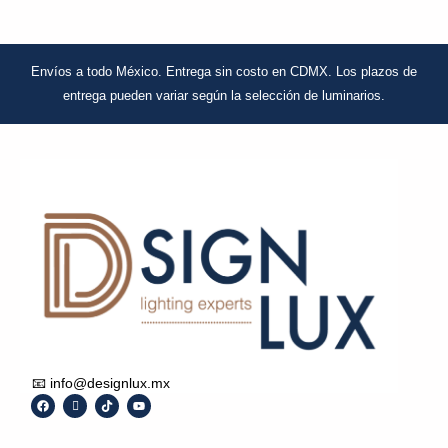
Envíos a todo México. Entrega sin costo en CDMX.
Los plazos de
entrega pueden variar
según la selección de luminarios.
📧 info@designlux.mx
F
I
T
Y
a
c
i
o
c
o
k
u
e
n
t
t