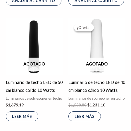
AÑADIR AL CARRITO
AÑADIR AL CARRITO
El
El
precio
precio
¡Oferta!
¡Oferta!
original
actual
era:
es:
$1,538.88.
$1,231.10.
AGOTADO
AGOTADO
Luminario de techo LED de 50
Luminario de techo LED de 40
cm blanco cálido 10 Watts
cm blanco cálido 10 Watts,
Luminarios de sobreponer en techo
Luminarios de sobreponer en techo
$
1,679.19
$
1,538.88
$
1,231.10
LEER MÁS
LEER MÁS