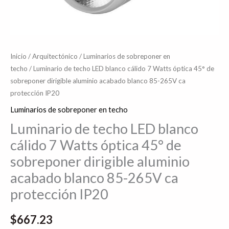
aluminio
acabado
blanco
85-
Inicio
/
Arquitectónico
/
Luminarios de sobreponer en
265V
techo
/ Luminario de techo LED blanco cálido 7 Watts óptica 45° de
sobreponer dirigible aluminio acabado blanco 85-265V ca
ca
protección IP20
protección
IP20
Luminarios de sobreponer en techo
cantidad
Luminario de techo LED blanco
cálido 7 Watts óptica 45° de
sobreponer dirigible aluminio
acabado blanco 85-265V ca
protección IP20
$
667.23