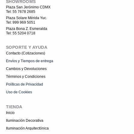
SHOWROOMS
b
-
o
u
o
i
k
b
Plaza San Jerónimo CDMX
o
n
e
Tel: 55 7678 2685
k
s
t
Plaza Solare Mérida Yuc.
a
Tel: 999 969 5051
g
r
Plaza Bona Z. Esmeralda
a
Tel: 55 5204 0718
m
-
1
SOPORTE Y AYUDA
Contacto (Cotizaciones)
Envíos y Tiempos de entrega
Cambios y Devoluciones
Términos y Condiciones
Políticas de Privacidad
Uso de Cookies
TIENDA
Inicio
Iluminación Decorativa
Iluminación Arquitectónica