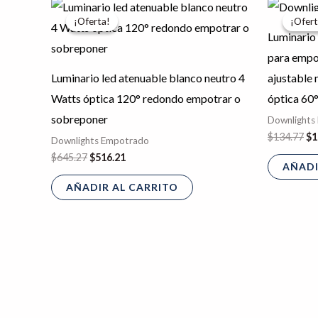
El
El
El
precio
precio
pr
¡Oferta!
¡Oferta!
¡Ofert
¡Ofert
original
actual
or
Luminario 
era:
es:
er
$645.27.
$516.21.
$1
para empot
Luminario led atenuable blanco neutro 4
ajustable 
Watts óptica 120° redondo empotrar o
óptica 60
sobreponer
Downlights
$
134.77
$
1
Downlights Empotrado
$
645.27
$
516.21
AÑADI
AÑADIR AL CARRITO