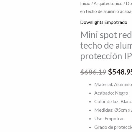
Mini
Inicio
/
Arquitectónico
/
Do
El
en techo de aluminio acab
spot
precio
redondo
Downlights Empotrado
para
original
Mini spot re
empotrar
techo de alu
era:
en
protección IP
techo
$686.1
de
$
686.19
$
548.9
aluminio
acabado
Material: Aluminio
negro
Acabado: Negro
con
Color de luz: Blan
protección
Medidas: Ø5cm x
IP20
Uso: Empotrar
7
Grado de protecci
Watts