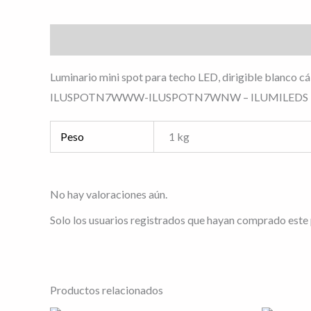
Descripción
Información adicional
Valoracione
Luminario mini spot para techo LED, dirigible blanco c
ILUSPOTN7WWW-ILUSPOTN7WNW – ILUMILEDS
Peso
1 kg
No hay valoraciones aún.
Solo los usuarios registrados que hayan comprado este
Productos relacionados