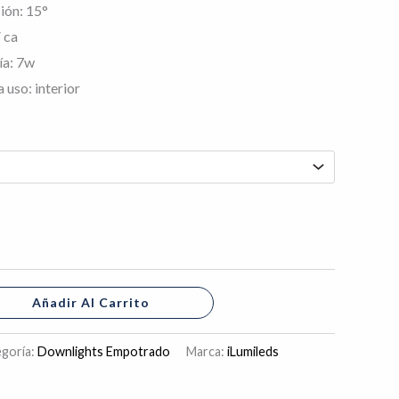
ión: 15°
 ca
ía: 7w
uso: interior
Añadir Al Carrito
goría:
Downlights Empotrado
Marca:
iLumileds