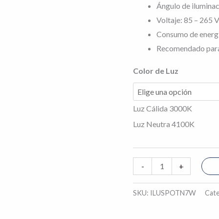
Ángulo de iluminac
óptica
Voltaje: 85 – 265 V
15°
Consumo de energ
cantidad
Recomendado para 
Color de Luz
Luz Cálida 3000K
Luz Neutra 4100K
-
+
SKU:
ILUSPOTN7W
Cate