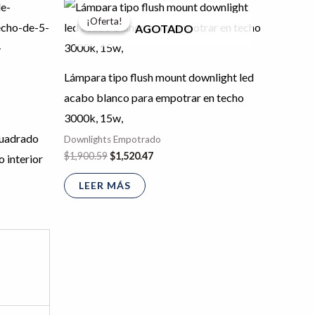
El
El
Este
precio
precio
¡Oferta!
¡Oferta!
producto
original
actual
AGOTADO
era:
es:
tiene
$1,900.59.
$1,520.47.
múltiples
Lámpara tipo flush mount downlight led
variantes.
acabo blanco para empotrar en techo
Las
3000k, 15w,
opciones
cuadrado
Downlights Empotrado
se
$
1,900.59
$
1,520.47
 interior
pueden
LEER MÁS
elegir
en
la
página
de
producto