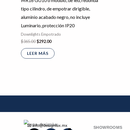
MR16 GU10 o módulo, de led, redonda
tipo cilindro, de empotrar dirigible,
aluminio acabado negro, no incluye
Luminario, protección IP20
Downlights Empotrado
$
365.00
$
292.00
LEER MÁS
📧 info@designlux.mx
SHOWROOMS