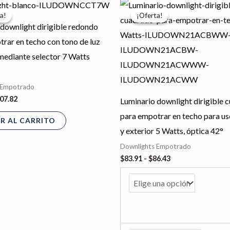
El
Rango
ecio
precio
de
a!
a!
¡Oferta!
¡Oferta!
iginal
actual
precios:
downlight dirigible redondo
a:
es:
desde
34.77.
$107.82.
$83.91
rar en techo con tono de luz
hasta
mediante selector 7 Watts
$86.43
°
 Empotrado
07.82
Luminario downlight dirigible 
para empotrar en techo para uso
R AL CARRITO
y exterior 5 Watts, óptica 42°
Downlights Empotrado
$
83.91
-
$
86.43