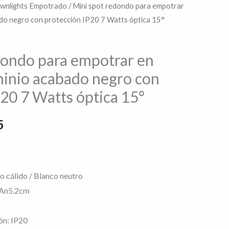
wnlights Empotrado
/ Mini spot redondo para empotrar
El
ado negro con protección IP20 7 Watts óptica 15°
precio
actual
dondo para empotrar en
minio acabado negro con
es:
20 7 Watts óptica 15°
9.
$548.95.
5
co cálido / Blanco neutro
 An5.2cm
ón: IP20