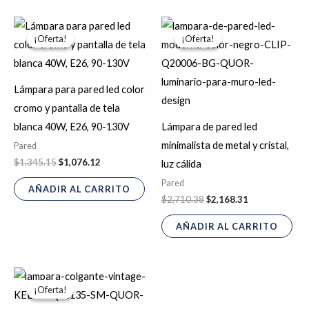
producto
El
El
El
El
precio
precio
precio
precio
¡Oferta!
¡Oferta!
¡Oferta!
¡Oferta!
original
actual
original
actual
era:
es:
era:
es:
$1,345.15.
$1,076.12.
$2,710.38.
$2,168.31.
Lámpara para pared led color
cromo y pantalla de tela
blanca 40W, E26, 90-130V
Lámpara de pared led
minimalista de metal y cristal,
Pared
$
1,345.15
$
1,076.12
luz cálida
Pared
AÑADIR AL CARRITO
$
2,710.38
$
2,168.31
AÑADIR AL CARRITO
El
El
precio
precio
¡Oferta!
¡Oferta!
original
actual
era:
es: