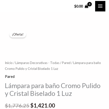
Ir
$
0.00
al
contenido
Lámpara
El
El
¡Oferta!
para
precio
precio
baño
Cromo
original
actual
Pulido
era:
es:
y
Inicio
/
Lámparas Decorativas - Todas
/
Pared
/ Lámpara para baño
$1,776.25.
$1,421.00.
Cromo Pulido y Cristal Biselado 1 Luz
Cristal
Biselado
Pared
1
Lámpara para baño Cromo Pulido
Luz
y Cristal Biselado 1 Luz
cantidad
$
1,776.25
$
1,421.00