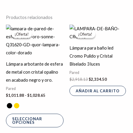
Productos relacionados
Rango
El
El
Este
de
precio
precio
¡Oferta!
¡Oferta!
¡Oferta!
¡Oferta!
producto
precios:
original
actual
desde
era:
es:
tiene
$1,011.88
$2,918.13.
$2,334.50.
Lámpara para baño led
hasta
múltiples
Cromo Pulido y Cristal
$1,028.65
variantes.
Lámpara arbotante de esfera
Biselado 3 luces
Las
de metal con cristal opalino
Pared
opciones
$
2,918.13
$
2,334.50
en acabado negro y oro.
se
Pared
AÑADIR AL CARRITO
pueden
$
1,011.88
-
$
1,028.65
elegir
en
la
SELECCIONAR
OPCIONES
página
de