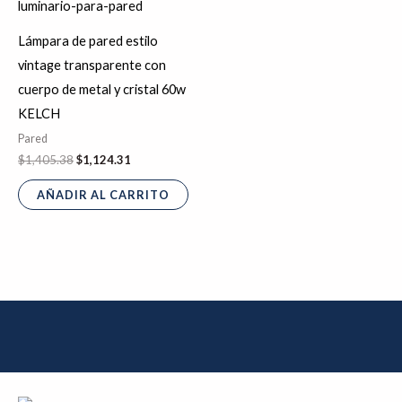
$1,405.38.
$1,124.31.
Lámpara de pared estilo
vintage transparente con
cuerpo de metal y cristal 60w
KELCH
Pared
$
1,405.38
$
1,124.31
AÑADIR AL CARRITO