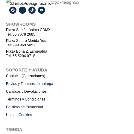
📧 info@designlux.mx
F
I
T
Y
a
c
i
o
c
o
k
u
e
n
t
t
SHOWROOMS
b
-
o
u
o
i
k
b
Plaza San Jerónimo CDMX
o
n
e
Tel: 55 7678 2685
k
s
t
Plaza Solare Mérida Yuc.
a
Tel: 999 969 5051
g
r
Plaza Bona Z. Esmeralda
a
Tel: 55 5204 0718
m
-
1
SOPORTE Y AYUDA
Contacto (Cotizaciones)
Envíos y Tiempos de entrega
Cambios y Devoluciones
Términos y Condiciones
Políticas de Privacidad
Uso de Cookies
TIENDA