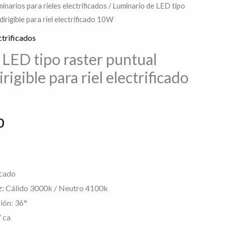
inarios para rieles electrificados
/ Luminario de LED tipo
El
irigible para riel electrificado 10W
precio
ctrificados
actual
LED tipo raster puntual
rigible para riel electrificado
es:
5.
$465.80.
0
icado
z: Cálido 3000k / Neutro 4100k
ión: 36°
 ca