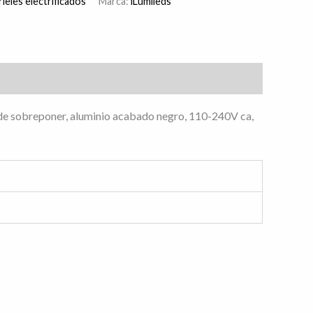
ieles electrificados
Marca:
iLumileds
6°, de sobreponer, aluminio acabado negro, 110-240V ca,