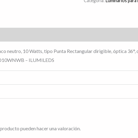
Categoría:
Luminarios para r
s (0)
lanco neutro, 10 Watts, tipo Punta Rectangular dirigible, óptica 3
TD10WNWB – ILUMILEDS
 producto pueden hacer una valoración.