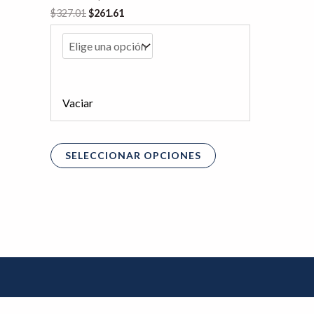
opciones
$
327.01
$
261.61
se
pueden
elegir
en
Vaciar
la
página
de
SELECCIONAR OPCIONES
producto