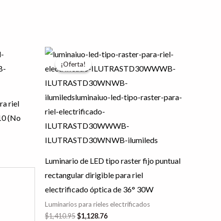
El
El
Este
Este
precio
precio
¡Oferta!
¡Oferta!
producto
producto
original
actual
era:
es:
tiene
tiene
$1,410.95.
$1,128.76.
múltiples
múltiples
ra riel
variantes.
variantes.
10 (No
Las
Las
opciones
opciones
se
se
Luminario de LED tipo raster fijo puntual
pueden
pueden
rectangular dirigible para riel
elegir
elegir
electrificado óptica de 36° 30W
en
en
Luminarios para rieles electrificados
la
la
$
1,410.95
$
1,128.76