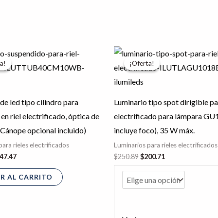
El
El
El
ecio
precio
precio
precio
a!
a!
¡Oferta!
¡Oferta!
iginal
actual
original
actual
a:
es:
era:
es:
34.33.
$747.47.
$250.89.
$200.71.
de led tipo cilíndro para
Luminario tipo spot dirigible pa
en riel electrificado, óptica de
electrificado para lámpara GU
Cánope opcional incluido)
incluye foco), 35 W máx.
ara rieles electrificados
Luminarios para rieles electrificados
47.47
$
250.89
$
200.71
R AL CARRITO