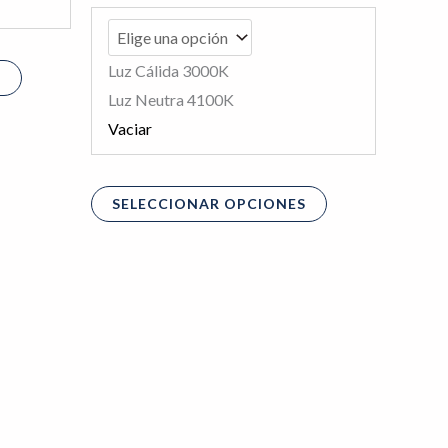
página
página
de
de
producto
producto
Luz Cálida 3000K
S
Luz Neutra 4100K
Vaciar
SELECCIONAR OPCIONES