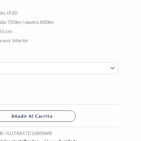
ón: IP20
lido 750lm / neutro 800lm
.65 cm
uso: interior
Añadir Al Carrito
 / ILUTRASTD10WNWB