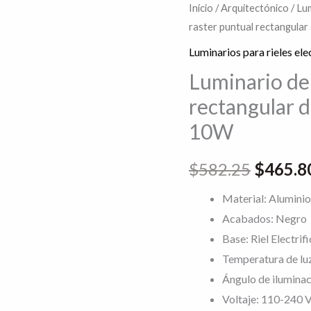
Luminario
Inicio
/
Arquitectónico
/
Lum
El
raster puntual rectangular d
de
precio
LED
Luminarios para rieles ele
tipo
original
Luminario de 
raster
rectangular di
era:
puntual
10W
rectangular
$582.2
dirigible
$
582.25
$
465.8
para
riel
Material: Aluminio
electrificado
Acabados: Negro
10W
Base: Riel Electrif
cantidad
Temperatura de lu
Ángulo de iluminac
Voltaje: 110-240 V