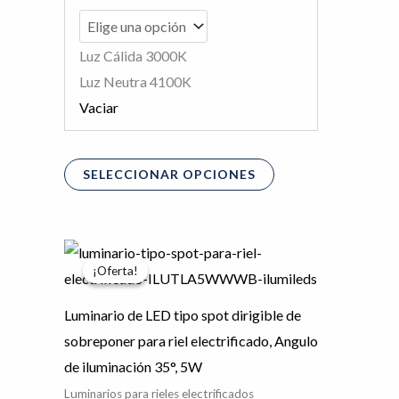
página
de
Luz Cálida 3000K
producto
Luz Neutra 4100K
Vaciar
SELECCIONAR OPCIONES
El
El
Este
precio
precio
¡Oferta!
¡Oferta!
producto
original
actual
era:
es:
tiene
$327.01.
$261.61.
Luminario de LED tipo spot dirigible de
múltiples
sobreponer para riel electrificado, Angulo
variantes.
de iluminación 35°, 5W
Las
Luminarios para rieles electrificados