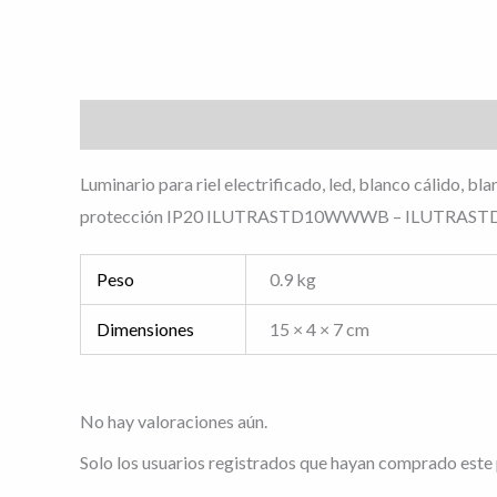
Descripción
Información adicional
Valoracione
Luminario para riel electrificado, led, blanco cálido, b
protección IP20 ILUTRASTD10WWWB – ILUTRAS
Peso
0.9 kg
Dimensiones
15 × 4 × 7 cm
No hay valoraciones aún.
Solo los usuarios registrados que hayan comprado este