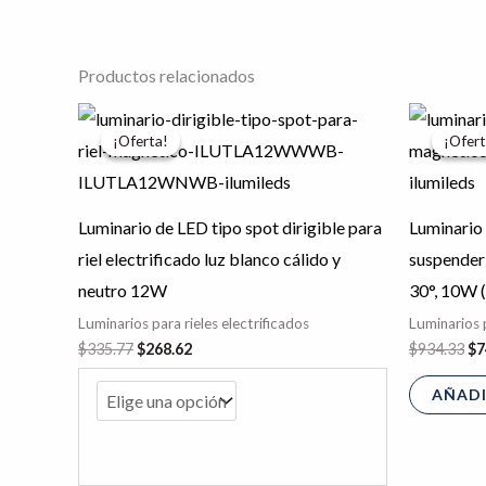
Productos relacionados
El
El
El
Este
precio
precio
pr
¡Oferta!
¡Oferta!
¡Ofert
¡Ofert
producto
original
actual
or
era:
es:
er
tiene
$335.77.
$268.62.
$9
múltiples
Luminario de LED tipo spot dirigible para
Luminario 
variantes.
riel electrificado luz blanco cálido y
suspender 
Las
neutro 12W
30°, 10W (
opciones
Luminarios para rieles electrificados
Luminarios p
se
$
335.77
$
268.62
$
934.33
$
7
pueden
AÑADI
elegir
en
la