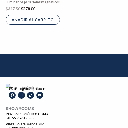
Luminarios para rieles magnéticos
$
347.50
$
278.00
AÑADIR AL CARRITO
📧 info@designlux.mx
F
I
T
Y
a
c
i
o
c
o
k
u
e
n
t
t
SHOWROOMS
b
-
o
u
o
i
k
b
Plaza San Jerónimo CDMX
o
n
e
Tel: 55 7678 2685
k
s
t
Plaza Solare Mérida Yuc.
a