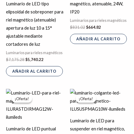
Luminario de LED tipo
magnético, atenuable, 24W,
elipsoidal de sobreponer para
IP20
riel magnético (atenuable)
Luminarios para rieles magnéticos
$
831.02
$
664.82
apertura de luz 10 a 15°
ajustable mediante
AÑADIR AL CARRITO
cortadores de luz
Luminarios para rieles magnéticos
$
7,175.28
$
5,740.22
AÑADIR AL CARRITO
El
El
El
El
precio
precio
precio
precio
¡Oferta!
¡Oferta!
¡Oferta!
¡Oferta!
original
actual
original
actual
era:
es:
era:
es:
$863.11.
$690.49.
$1,233.65.
$986.92.
Luminario de LED para
Luminario de LED puntual
suspender en riel magnético,