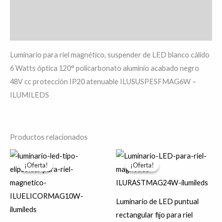
Información adicional
Valoraciones (0)
Luminario para riel magnético, suspender de LED blanco cálido
6 Watts óptica 120° policarbonato aluminio acabado negro
48V cc protección IP20 atenuable ILUSUSPESFMAG6W –
ILUMILEDS
Productos relacionados
El
El
El
El
precio
precio
precio
precio
¡Oferta!
¡Oferta!
¡Oferta!
¡Oferta!
original
actual
original
actual
era:
es:
era:
es:
$7,175.28.
$5,740.22.
$831.02.
$664.82.
Luminario de LED puntual
rectangular fijo para riel