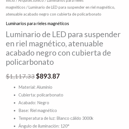
Inicio
/
Arquitectónico
/
Luminarios para rieles
de
magnéticos
/ Luminario de LED para suspender en riel magnético,
atenuable acabado negro con cubierta de policarbonato
policarbonato
cantidad
Luminarios para rieles magnéticos
Luminario de LED para suspender
en riel magnético, atenuable
acabado negro con cubierta de
policarbonato
$
1,117.33
$
893.87
Material: Aluminio
Cubierta: policarbonato
Acabado: Negro
Base: Riel magnético
Temperatura de luz: Blanco cálido 3000k
Ángulo de iluminación: 120°