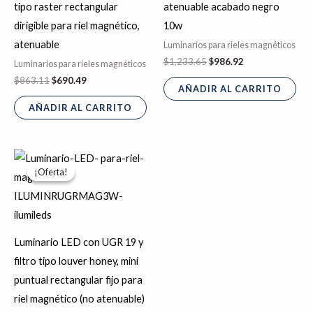
tipo raster rectangular
atenuable acabado negro
dirigible para riel magnético,
10w
atenuable
Luminarios para rieles magnéticos
$
1,233.65
$
986.92
Luminarios para rieles magnéticos
$
863.11
$
690.49
AÑADIR AL CARRITO
AÑADIR AL CARRITO
El
El
precio
precio
¡Oferta!
¡Oferta!
original
actual
era:
es:
$347.50.
$278.00.
Luminario LED con UGR 19 y
filtro tipo louver honey, mini
puntual rectangular fijo para
riel magnético (no atenuable)