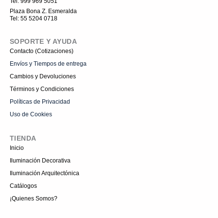
Tel: 999 969 5051
g
r
Plaza Bona Z. Esmeralda
a
Tel: 55 5204 0718
m
-
1
SOPORTE Y AYUDA
Contacto (Cotizaciones)
Envíos y Tiempos de entrega
Cambios y Devoluciones
Términos y Condiciones
Políticas de Privacidad
Uso de Cookies
TIENDA
Inicio
Iluminación Decorativa
Iluminación Arquitectónica
Catálogos
¡Quienes Somos?