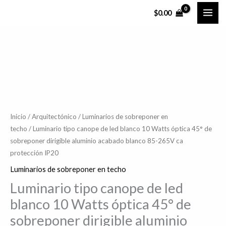
Ir
$
0.00
al
contenido
Luminario
tipo
canope
de
led
Inicio
/
Arquitectónico
/
Luminarios de sobreponer en
techo
/ Luminario tipo canope de led blanco 10 Watts óptica 45° de
blanco
sobreponer dirigible aluminio acabado blanco 85-265V ca
10
protección IP20
Watts
Luminarios de sobreponer en techo
óptica
45°
Luminario tipo canope de led
de
blanco 10 Watts óptica 45° de
sobreponer
sobreponer dirigible aluminio
dirigible