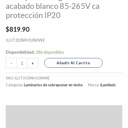
acabado blanco 85-265V ca
aluminio
protección IP20
acabado
blanco
$
819.90
85-
265V
ILUT310WH10WWE
ca
Disponibilidad:
286 disponibles
protección
IP20
Añadir Al Carrito
-
+
cantidad
SKU:
ILUT310WH10WWE
Categoría:
Luminarios de sobreponer en techo
Marca:
iLumileds
Descripción
Información adicional