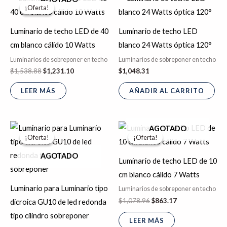
precio
precio
¡Oferta!
¡Oferta!
original
actual
era:
es:
$1,538.88.
$1,231.10.
Luminario de techo LED de 40
Luminario de techo LED
cm blanco cálido 10 Watts
blanco 24 Watts óptica 120°
Luminarios de sobreponer en techo
Luminarios de sobreponer en techo
$
1,538.88
$
1,231.10
$
1,048.31
LEER MÁS
AÑADIR AL CARRITO
El
El
El
El
AGOTADO
precio
precio
precio
precio
¡Oferta!
¡Oferta!
¡Oferta!
¡Oferta!
original
actual
original
actual
era:
es:
era:
es:
AGOTADO
$365.94.
$292.75.
$1,078.96.
$863.17.
Luminario de techo LED de 10
cm blanco cálido 7 Watts
Luminario para Luminario tipo
Luminarios de sobreponer en techo
$
1,078.96
$
863.17
dicroica GU10 de led redonda
tipo cilindro sobreponer
LEER MÁS