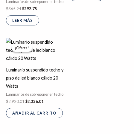
Luminarios de sobreponer en techo
$
365.94
$
292.75
LEER MÁS
El
El
precio
precio
¡Oferta!
¡Oferta!
original
actual
era:
es:
$2,920.01.
$2,336.01.
Luminario suspendido techo y
piso de led blanco cálido 20
Watts
Luminarios de sobreponer en techo
$
2,920.01
$
2,336.01
AÑADIR AL CARRITO