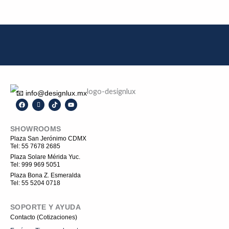
📧 info@designlux.mx
F
I
T
Y
a
c
i
o
c
o
k
u
e
n
t
t
SHOWROOMS
b
-
o
u
o
i
k
b
Plaza San Jerónimo CDMX
o
n
e
Tel: 55 7678 2685
k
s
t
Plaza Solare Mérida Yuc.
a
Tel: 999 969 5051
g
r
Plaza Bona Z. Esmeralda
a
Tel: 55 5204 0718
m
-
1
SOPORTE Y AYUDA
Contacto (Cotizaciones)