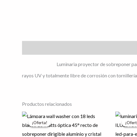
Descripción
Luminaria proyector de sobreponer para
rayos UV y totalmente libre de corrosión con tornillería
Productos relacionados
El
El
El
precio
precio
pr
¡Oferta!
¡Oferta!
¡Ofert
¡Ofert
original
actual
or
era:
es:
er
$1,509.71.
$1,207.77.
$3