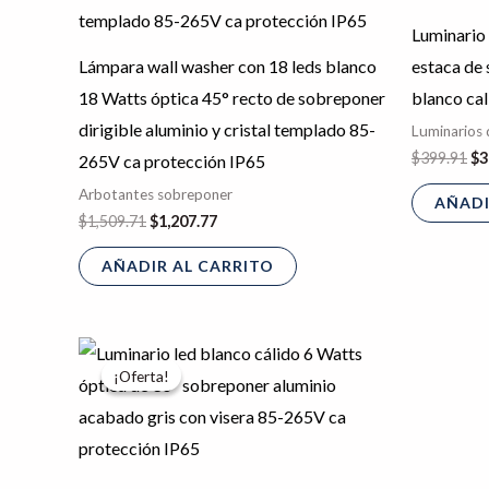
Luminario 
Lámpara wall washer con 18 leds blanco
estaca de 
18 Watts óptica 45° recto de sobreponer
blanco ca
dirigible aluminio y cristal templado 85-
Luminarios 
$
399.91
$
3
265V ca protección IP65
Arbotantes sobreponer
AÑADI
$
1,509.71
$
1,207.77
AÑADIR AL CARRITO
El
El
precio
precio
¡Oferta!
¡Oferta!
original
actual
era:
es:
$756.28.
$605.02.