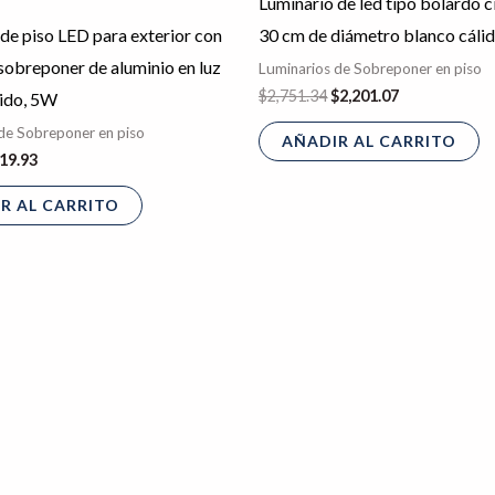
Luminario de led tipo bolardo c
de piso LED para exterior con
30 cm de diámetro blanco cáli
sobreponer de aluminio en luz
Luminarios de Sobreponer en piso
$
2,751.34
$
2,201.07
lido, 5W
de Sobreponer en piso
AÑADIR AL CARRITO
19.93
R AL CARRITO