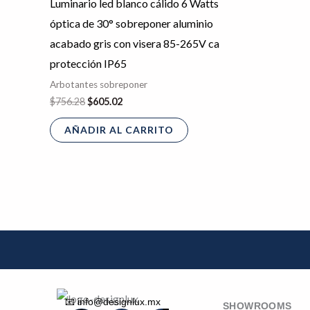
Luminario led blanco cálido 6 Watts
óptica de 30° sobreponer aluminio
acabado gris con visera 85-265V ca
protección IP65
Arbotantes sobreponer
$
756.28
$
605.02
AÑADIR AL CARRITO
📧 info@designlux.mx
SHOWROOMS