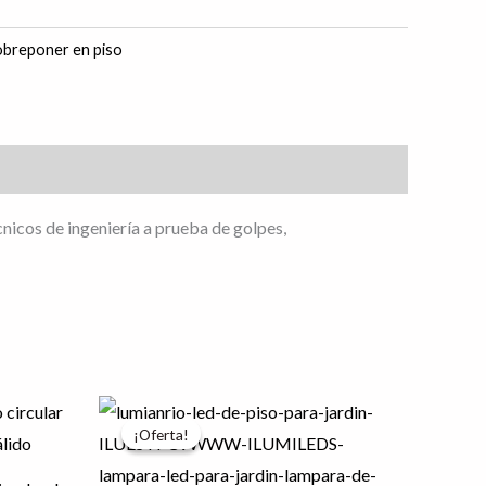
obreponer en piso
nicos de ingeniería a prueba de golpes,
El
El
precio
precio
¡Oferta!
¡Oferta!
original
actual
era:
es:
$221.31.
$177.05.