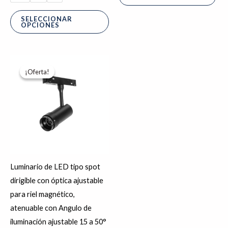
SELECCIONAR
OPCIONES
El
El
precio
precio
¡Oferta!
¡Oferta!
original
actual
era:
es:
$1,047.04.
$837.63.
Luminario de LED tipo spot
dirigible con óptica ajustable
para riel magnético,
atenuable con Angulo de
iluminación ajustable 15 a 50°