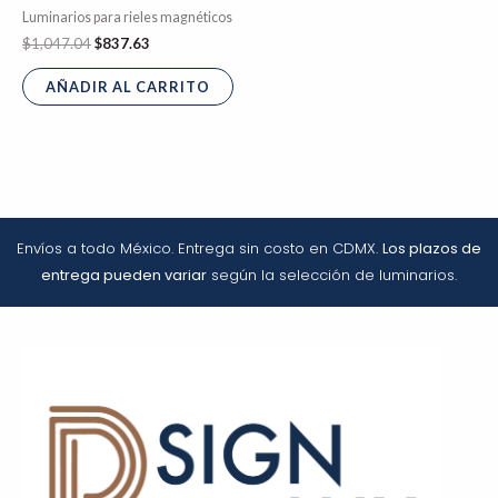
Luminarios para rieles magnéticos
$
1,047.04
$
837.63
AÑADIR AL CARRITO
Envíos a todo México. Entrega sin costo en CDMX.
Los plazos de
entrega pueden variar
según la selección de luminarios.