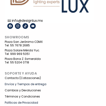
📧 info@designlux.mx
F
I
T
Y
a
c
i
o
c
o
k
u
e
n
t
t
SHOWROOMS
b
-
o
u
o
i
k
b
Plaza San Jerónimo CDMX
o
n
e
Tel: 55 7678 2685
k
s
t
Plaza Solare Mérida Yuc.
a
Tel: 999 969 5051
g
r
Plaza Bona Z. Esmeralda
a
Tel: 55 5204 0718
m
-
1
SOPORTE Y AYUDA
Contacto (Cotizaciones)
Envíos y Tiempos de entrega
Cambios y Devoluciones
Términos y Condiciones
Políticas de Privacidad