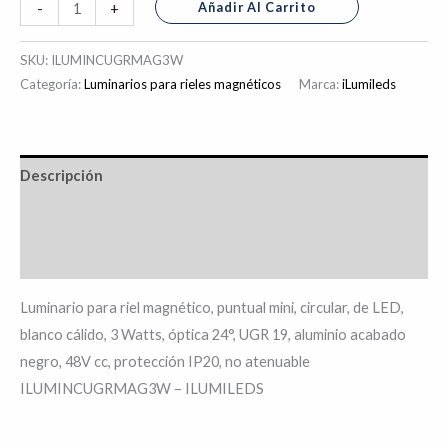
Añadir Al Carrito
-
+
SKU:
ILUMINCUGRMAG3W
Categoría:
Luminarios para rieles magnéticos
Marca:
iLumileds
Descripción
Información adicional
Valoraciones (0)
Luminario para riel magnético, puntual mini, circular, de LED,
blanco cálido, 3 Watts, óptica 24°, UGR 19, aluminio acabado
negro, 48V cc, protección IP20, no atenuable
ILUMINCUGRMAG3W – ILUMILEDS