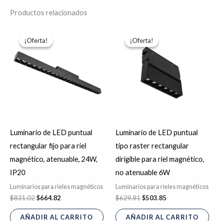
Productos relacionados
El
El
El
El
precio
precio
precio
precio
¡Oferta!
¡Oferta!
¡Oferta!
¡Oferta!
original
actual
original
actual
era:
es:
era:
es:
$831.02.
$664.82.
$629.81.
$503.85.
Luminario de LED puntual
Luminario de LED puntual
rectangular fijo para riel
tipo raster rectangular
magnético, atenuable, 24W,
dirigible para riel magnético,
IP20
no atenuable 6W
Luminarios para rieles magnéticos
Luminarios para rieles magnéticos
$
831.02
$
664.82
$
629.81
$
503.85
AÑADIR AL CARRITO
AÑADIR AL CARRITO