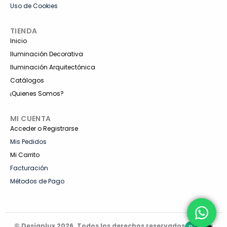
Uso de Cookies
TIENDA
Inicio
Iluminación Decorativa
Iluminación Arquitectónica
Catálogos
¡Quienes Somos?
MI CUENTA
Acceder o Registrarse
Mis Pedidos
Mi Carrito
Facturación
Métodos de Pago
© Designlux 2026. Todos los derechos reservados.
| Queda
0