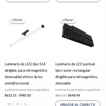
Rango
El
El
Este
de
precio
precio
¡Oferta!
¡Oferta!
¡Oferta!
¡Oferta!
producto
precios:
original
actual
desde
era:
es:
tiene
$612.31
$863.11.
$690.49.
hasta
múltiples
$983.03
variantes.
Las
opciones
se
Luminario de LED tipo S14
Luminario de LED puntual
pueden
dirigible, para riel magnético
tipo raster rectangular
elegir
(atenuable) efecto de luz
dirigible para riel magnético,
en
omnidireccional.
atenuable
la
Luminarios para rieles magnéticos
Luminarios para rieles magnéticos
página
$
612.31
-
$
983.03
$
863.11
$
690.49
de
CH
M
G
producto
AÑADIR AL CARRITO