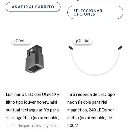
AÑADIR AL CARRITO
SELECCIONAR
OPCIONES
El
El
El
El
precio
precio
precio
precio
¡Oferta!
¡Oferta!
¡Oferta!
¡Oferta!
original
actual
original
actual
era:
es:
era:
es:
$347.50.
$278.00.
$2,086.51.
$1,669.20.
Luminario LED con UGR 19 y
Tira redonda de LED tipo
filtro tipo louver honey, mini
neon flexible para riel
puntual rectangular fijo para
magnético, 240 LEDs por
riel magnético (no atenuable)
metro (no atenuable) de
200M
Luminarios para rieles magnéticos