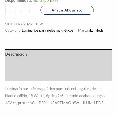
Disponibilidad:
487 disponibles
Añadir Al Carrito
-
+
SKU:
ILURASTMAG18W
Categoría:
Luminarios para rieles magnéticos
Marca:
iLumileds
Descripción
Información adicional
Valoraciones (0)
Luminario para riel magnético puntual rectangular , de led,
blanco cálido, 18 Watts, óptica 24°, aluminio acabado negro,
48V cc, protección IP20 ILURASTMAG18W – ILUMILEDS