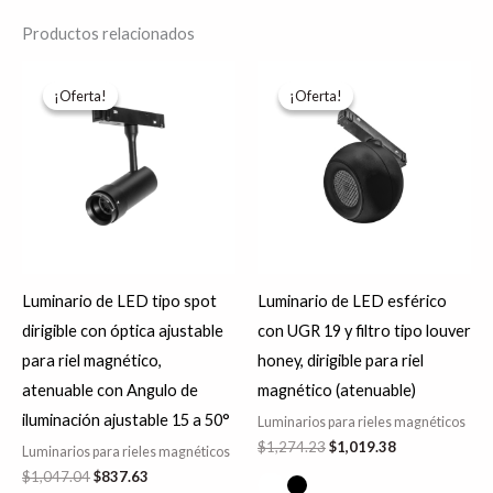
Productos relacionados
El
El
El
El
Es
precio
precio
precio
precio
¡Oferta!
¡Oferta!
¡Oferta!
¡Oferta!
pr
original
actual
original
actual
era:
es:
era:
es:
tie
$1,047.04.
$837.63.
$1,274.23.
$1,019.38.
múl
var
La
op
se
Luminario de LED tipo spot
Luminario de LED esférico
pu
dirigible con óptica ajustable
con UGR 19 y filtro tipo louver
ele
para riel magnético,
honey, dirigible para riel
en
atenuable con Angulo de
magnético (atenuable)
la
iluminación ajustable 15 a 50°
Luminarios para rieles magnéticos
pá
$
1,274.23
$
1,019.38
Luminarios para rieles magnéticos
de
$
1,047.04
$
837.63
pr