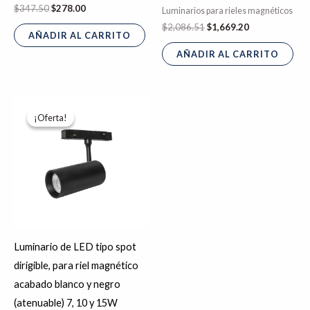
$
347.50
$
278.00
Luminarios para rieles magnéticos
$
2,086.51
$
1,669.20
AÑADIR AL CARRITO
AÑADIR AL CARRITO
Rango
Este
de
¡Oferta!
¡Oferta!
producto
precios:
desde
tiene
$595.77
hasta
múltiples
$797.43
variantes.
Las
opciones
se
Luminario de LED tipo spot
pueden
dirigible, para riel magnético
elegir
acabado blanco y negro
en
(atenuable) 7, 10 y 15W
la