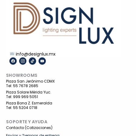
info@designlux.mx
F
I
T
Y
a
c
i
o
c
o
k
u
e
n
t
t
SHOWROOMS
b
-
o
u
o
i
k
b
Plaza San Jerónimo CDMX
o
n
e
Tel: 55 7678 2685
k
s
t
Plaza Solare Mérida Yuc.
a
Tel: 999 969 5051
g
r
Plaza Bona Z. Esmeralda
a
Tel: 55 5204 0718
m
-
1
SOPORTE Y AYUDA
Contacto (Cotizaciones)
Envíos y Tiempos de entrega