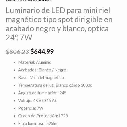
y
Luminario de LED para mini riel
blanco,
magnético tipo spot dirigible en
optica
acabado negro y blanco, optica
24°,
24°, 7W
7W
cantidad
$
806.23
$
644.99
Material: Aluminio
Acabados: Blanco / Negro
Base: Mini riel magnético
Temperatura de luz: Blanco cálido 3000k
Ángulo de iluminación: 24°
Voltaje: 48 V (0.15 A).
Potencia: 7W
Grado de Protección: IP20
Flujo luminoso: 525lm