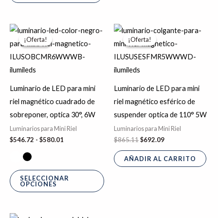
Rango
El
El
Este
de
precio
precio
¡Oferta!
¡Oferta!
¡Oferta!
¡Oferta!
producto
precios:
original
actual
desde
era:
es:
tiene
$546.72
$865.11.
$692.09.
hasta
múltiples
$580.01
variantes.
Luminario de LED para mini
Luminario de LED para mini
Las
riel magnético cuadrado de
riel magnético esférico de
opciones
sobreponer, optica 30°, 6W
suspender optica de 110° 5W
se
Luminarios para Mini Riel
Luminarios para Mini Riel
pueden
$
546.72
-
$
580.01
$
865.11
$
692.09
elegir
AÑADIR AL CARRITO
en
la
SELECCIONAR
OPCIONES
página
de
producto
El
El