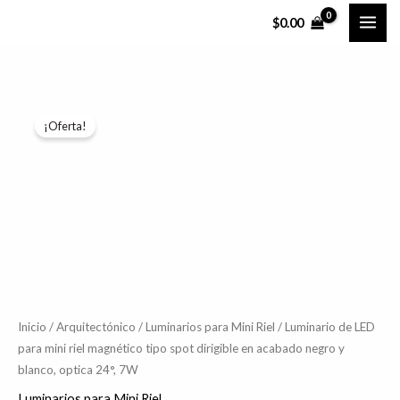
Ir
$
0.00
al
contenido
Luminario
El
El
¡Oferta!
de
precio
precio
LED
para
original
actual
mini
era:
es:
riel
$806.23.
$644.99.
magnético
tipo
spot
dirigible
Inicio
/
Arquitectónico
/
Luminarios para Mini Riel
/ Luminario de LED
para mini riel magnético tipo spot dirigible en acabado negro y
en
blanco, optica 24°, 7W
acabado
negro
Luminarios para Mini Riel