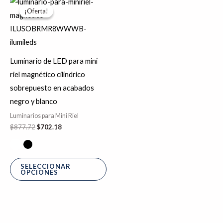
Este
precio
precio
¡Oferta!
¡Oferta!
producto
original
actual
era:
es:
tiene
$877.72.
$702.18.
múltiples
variantes.
Luminario de LED para mini
Las
riel magnético cilíndrico
opciones
sobrepuesto en acabados
se
negro y blanco
pueden
Luminarios para Mini Riel
elegir
$
877.72
$
702.18
en
la
página
SELECCIONAR
OPCIONES
de
producto