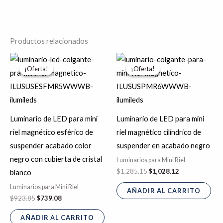
Productos relacionados
El
El
El
El
precio
precio
precio
precio
¡Oferta!
¡Oferta!
¡Oferta!
¡Oferta!
original
actual
original
actual
era:
es:
era:
es:
$923.85.
$739.08.
$1,285.15.
$1,028.12.
Luminario de LED para mini
Luminario de LED para mini
riel magnético esférico de
riel magnético cilíndrico de
suspender acabado color
suspender en acabado negro
negro con cubierta de cristal
Luminarios para Mini Riel
$
1,285.15
$
1,028.12
blanco
Luminarios para Mini Riel
AÑADIR AL CARRITO
$
923.85
$
739.08
AÑADIR AL CARRITO