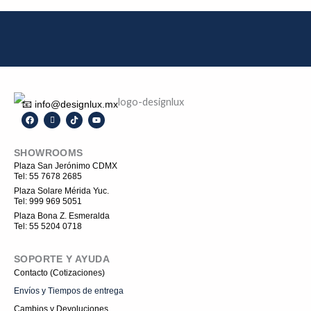
📧 info@designlux.mx
F
I
T
Y
a
c
i
o
c
o
k
u
e
n
t
t
SHOWROOMS
b
-
o
u
o
i
k
b
Plaza San Jerónimo CDMX
o
n
e
Tel: 55 7678 2685
k
s
t
Plaza Solare Mérida Yuc.
a
Tel: 999 969 5051
g
r
Plaza Bona Z. Esmeralda
a
Tel: 55 5204 0718
m
-
1
SOPORTE Y AYUDA
Contacto (Cotizaciones)
Envíos y Tiempos de entrega
Cambios y Devoluciones