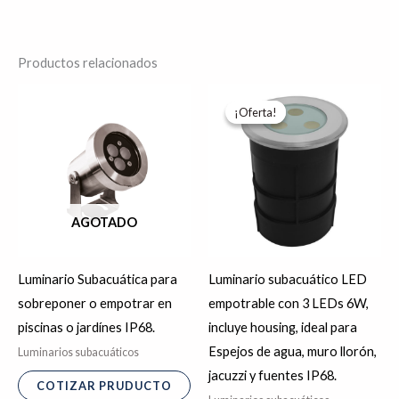
Productos relacionados
El
El
precio
precio
¡Oferta!
¡Oferta!
original
actual
era:
es:
$1,533.05.
$1,226.44.
AGOTADO
Luminario Subacuática para
Luminario subacuático LED
sobreponer o empotrar en
empotrable con 3 LEDs 6W,
piscinas o jardínes IP68.
incluye housing, ideal para
Espejos de agua, muro llorón,
Luminarios subacuáticos
jacuzzi y fuentes IP68.
COTIZAR PRUDUCTO