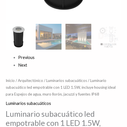
de
agua,
muro
llorón,
jacuzzi
y
fuentes
Previous
IP68
Next
cantidad
Inicio
/
Arquitectónico
/
Luminarios subacuáticos
/ Luminario
subacuático led empotrable con 1 LED 1.5W, incluye housing ideal
para Espejos de agua, muro llorón, jacuzzi y fuentes IP68
Luminarios subacuáticos
Luminario subacuático led
empotrable con 1 LED 1.5W,