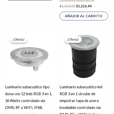
Luminarios subacuáticos
$
1,533.05
$
1,226.44
AÑADIR AL CARRITO
El
El
El
El
precio
precio
precio
precio
¡Oferta!
¡Oferta!
¡Oferta!
¡Oferta!
original
actual
original
actual
era:
es:
era:
es:
$13,884.81.
$11,107.85.
$1,868.77.
$1,495.02.
Luminario subacuático tipo
Luminario subacuático led
dona con 12 leds RGB 3 en 1,
RGB 3 en 1 circular de
36 Watts controlado vía
empotrar tapa de acero
DMX, RF o WIFI, IP68.
inoxidable controlado vía