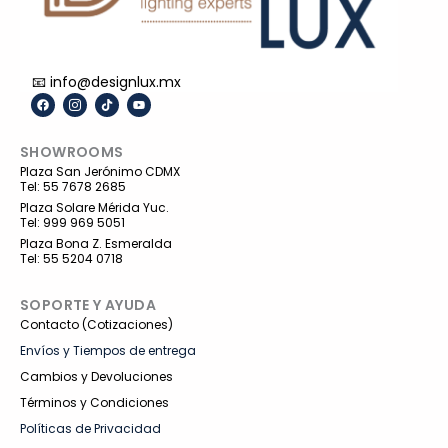
📧 info@designlux.mx
F
I
T
Y
a
c
i
o
c
o
k
u
e
n
t
t
SHOWROOMS
b
-
o
u
o
i
k
b
Plaza San Jerónimo CDMX
o
n
e
Tel: 55 7678 2685
k
s
t
Plaza Solare Mérida Yuc.
a
Tel: 999 969 5051
g
r
Plaza Bona Z. Esmeralda
a
Tel: 55 5204 0718
m
-
1
SOPORTE Y AYUDA
Contacto (Cotizaciones)
Envíos y Tiempos de entrega
Cambios y Devoluciones
Términos y Condiciones
Políticas de Privacidad