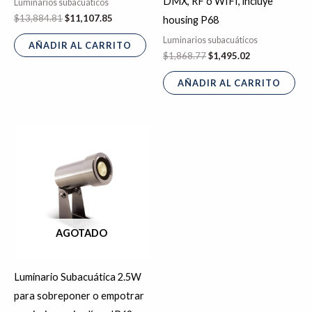
DMX, RF o WIFI, incluye
Luminarios subacuáticos
$
13,884.81
$
11,107.85
housing P68
Luminarios subacuáticos
AÑADIR AL CARRITO
$
1,868.77
$
1,495.02
AÑADIR AL CARRITO
AGOTADO
Luminario Subacuática 2.5W
para sobreponer o empotrar