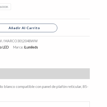
o 6000K
Añadir Al Carrito
 / MARCO3012048WW
co LED
Marca:
iLumileds
do blanco compatible con panel de plafón reticular, 85-