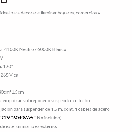
.15
 ideal para decorar e iluminar hogares, comercios y
z: 4100K Neutro / 6000K Blanco
8W
a: 120º
 265 V ca
30cm*1.5cm
n: empotrar, sobreponer o suspender en techo
jacion para suspender de 1.5 m, cont. 4 cables de acero
CCP606040WWE
No incluido)
de este luminario es externo.