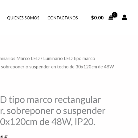
$
0.00
QUIENES SOMOS
CONTÁCTANOS
minarios Marco LED
/ Luminario LED tipo marco
El
, sobreponer o suspender en techo de 30x120cm de 48W,
o
precio
al
actual
D tipo marco rectangular
es:
r, sobreponer o suspender
8.93.
$919.15.
30x120cm de 48W, IP20.