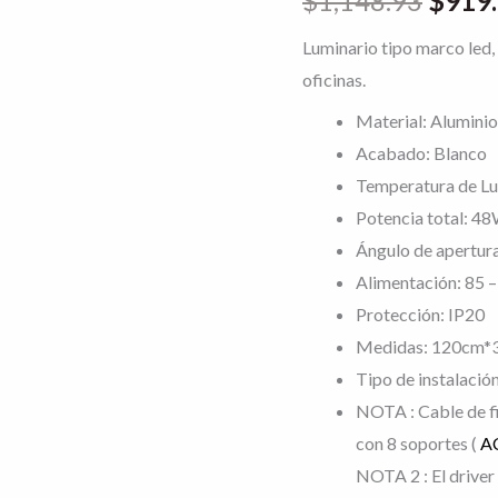
$
1,148.93
$
919
suspender
en
Luminario tipo marco led,
techo
oficinas.
de
Material: Aluminio
30x120cm
Acabado: Blanco
de
Temperatura de Lu
48W,
Potencia total: 4
IP20.
Ángulo de apertur
cantidad
Alimentación: 85 –
Protección: IP20
Medidas: 120cm*
Tipo de instalació
NOTA : Cable de fi
con 8 soportes (
A
NOTA 2 : El driver 