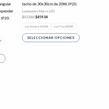
Las
Las
angular
techo de 30x30cm de 20W, IP20.
opciones
opciones
uspender
Luminarios Marco LED
se
se
$
573.80
$
459.04
 IP20.
pueden
pueden
Luz Neutra 4100K
Luz Frío 6000K
elegir
elegir
en
en
SELECCIONAR OPCIONES
0K
la
la
página
página
de
de
S
producto
producto