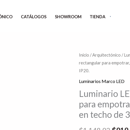
ÓNICO
CATÁLOGOS
SHOWROOM
TIENDA
Luminario
Inicio
/
Arquitectónico
/
Lu
El
rectangular para empotrar
LED
preci
IP20.
tipo
marco
Luminarios Marco LED
origin
rectangular
Luminario LE
era:
para
para empotra
empotrar,
$1,14
en techo de 
sobreponer
o