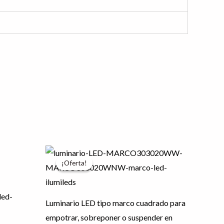
El
El
Este
Este
precio
precio
¡Oferta!
¡Oferta!
producto
producto
original
actual
era:
es:
tiene
tiene
$573.80.
$459.04.
múltiples
múltiples
Luminario LED tipo marco cuadrado para
variantes.
variantes.
empotrar, sobreponer o suspender en