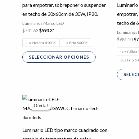
Las
para empotrar, sobreponer o suspender
Luminario
opciones
en techo de 30x60cm de 30W, IP20.
empotrar,
se
techo de 
Luminarios Marco LED
pueden
$
741.63
$
593.31
Luminarios
elegir
$
981.10
$
7
Luz Neutra 4100K
Luz Frío 6000K
en
Luz Cálida
la
SELECCIONAR OPCIONES
Luz Frío 6
página
de
SELEC
producto
El
El
precio
precio
¡Oferta!
¡Oferta!
original
actual
era:
es:
$958.28.
$766.62.
Luminario LED tipo marco cuadrado con
cambio de temperatura de color