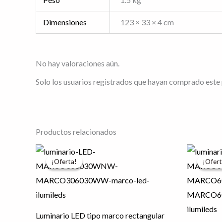
Dimensiones
123 × 33 × 4 cm
No hay valoraciones aún.
Solo los usuarios registrados que hayan comprado este
Productos relacionados
El
El
El
Este
precio
precio
pr
¡Oferta!
¡Oferta!
¡Ofert
¡Ofert
producto
original
actual
or
era:
es:
er
tiene
$741.63.
$593.31.
$9
múltiples
variantes.
Luminario LED tipo marco rectangular