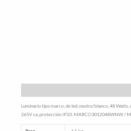
Descripción
Información adicional
Valoracione
Luminario tipo marco, de led, neutro/blanco, 48 Watts, 
265V ca, protección IP20. MARCO3012048WNW 
Peso
1.5 kg