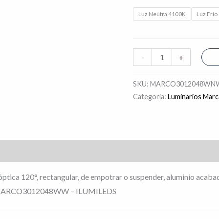
Luz Neutra 4100K
Luz Frí
-
+
SKU:
MARCO3012048WNW
Categoría:
Luminarios Mar
s (0)
óptica 120°, rectangular, de empotrar o suspender, aluminio acaba
/ MARCO3012048WW – ILUMILEDS