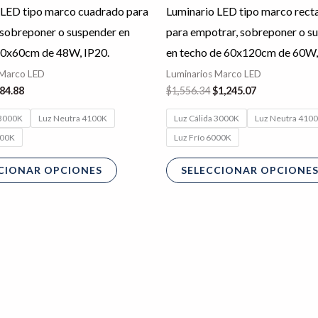
Las
 LED tipo marco cuadrado para
Luminario LED tipo marco rect
opciones
 sobreponer o suspender en
para empotrar, sobreponer o s
se
60x60cm de 48W, IP20.
en techo de 60x120cm de 60W,
pueden
 Marco LED
Luminarios Marco LED
elegir
84.88
$
1,556.34
$
1,245.07
en
 3000K
Luz Neutra 4100K
Luz Cálida 3000K
Luz Neutra 410
la
000K
Luz Frío 6000K
página
de
CIONAR OPCIONES
SELECCIONAR OPCIONE
producto