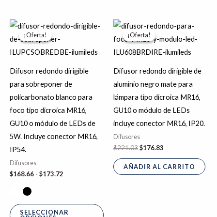
Rango
El
El
Este
de
precio
precio
¡Oferta!
¡Oferta!
¡Oferta!
¡Oferta!
producto
precios:
original
actual
desde
era:
es:
tiene
$168.66
$221.03.
$176.83.
hasta
múltiples
Difusor redondo dirigible
Difusor redondo dirigible de
$173.72
variantes.
para sobreponer de
aluminio negro mate para
Las
policarbonato blanco para
lámpara tipo dicroica MR16,
opciones
foco tipo dicroica MR16,
GU10 o módulo de LEDs
se
GU10 o módulo de LEDs de
incluye conector MR16, IP20.
pueden
5W. Incluye conector MR16,
Difusores
elegir
$
221.03
$
176.83
IP54.
en
Difusores
AÑADIR AL CARRITO
la
$
168.66
-
$
173.72
página
de
producto
SELECCIONAR