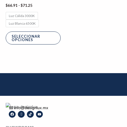
la
$
66.91
-
$
71.25
página
Luz Cálida 3000K
de
Luz Blanca 6500K
producto
SELECCIONAR
OPCIONES
📧 info@designlux.mx
F
I
T
Y
a
c
i
o
c
o
k
u
e
n
t
t