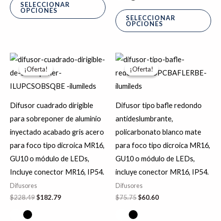
página
pá
SELECCIONAR
OPCIONES
de
de
SELECCIONAR
OPCIONES
producto
pr
El
El
El
El
Este
Es
precio
precio
precio
precio
¡Oferta!
¡Oferta!
¡Oferta!
¡Oferta!
producto
pr
original
actual
original
actual
era:
es:
era:
es:
tiene
tie
$228.49.
$182.79.
$75.75.
$60.60.
múltiples
múl
Difusor cuadrado dirigible
Difusor tipo bafle redondo
variantes.
var
para sobreponer de aluminio
antideslumbrante,
Las
La
inyectado acabado gris acero
policarbonato blanco mate
opciones
op
para foco tipo dicroica MR16,
para foco tipo dicroica MR16,
se
se
GU10 o módulo de LEDs,
GU10 o módulo de LEDs,
pueden
pu
Incluye conector MR16, IP54.
incluye conector MR16, IP54.
elegir
ele
Difusores
Difusores
en
en
$
228.49
$
182.79
$
75.75
$
60.60
la
la
página
pá