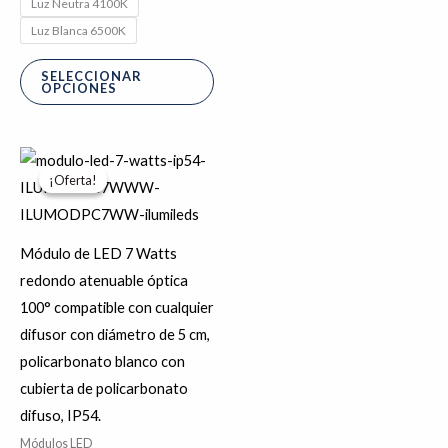
Luz Neutra 4100K
Luz Blanca 6500K
SELECCIONAR
OPCIONES
Rango
Este
de
¡Oferta!
¡Oferta!
producto
precios:
desde
tiene
$66.91
hasta
múltiples
Módulo de LED 7 Watts
$71.25
variantes.
redondo atenuable óptica
Las
100° compatible con cualquier
opciones
difusor con diámetro de 5 cm,
se
policarbonato blanco con
pueden
cubierta de policarbonato
elegir
difuso, IP54.
en
Módulos LED