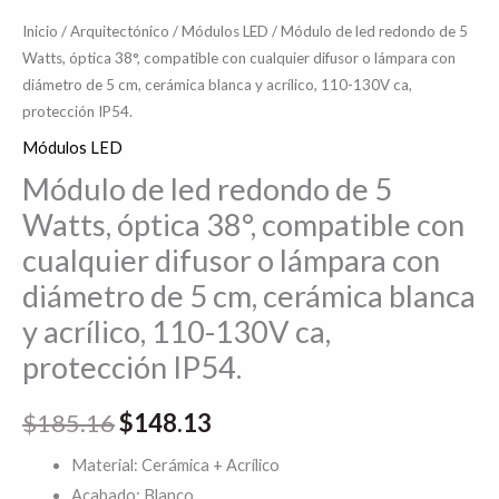
o
Inicio
/
Arquitectónico
/
Módulos LED
/ Módulo de led redondo de 5
lámpara
Watts, óptica 38°, compatible con cualquier difusor o lámpara con
diámetro de 5 cm, cerámica blanca y acrílico, 110-130V ca,
con
protección IP54.
diámetro
Módulos LED
de
5
Módulo de led redondo de 5
cm,
Watts, óptica 38°, compatible con
cerámica
cualquier difusor o lámpara con
blanca
diámetro de 5 cm, cerámica blanca
y
y acrílico, 110-130V ca,
acrílico,
110-
protección IP54.
130V
$
185.16
$
148.13
ca,
protección
Material: Cerámica + Acrílico
IP54.
Acabado: Blanco