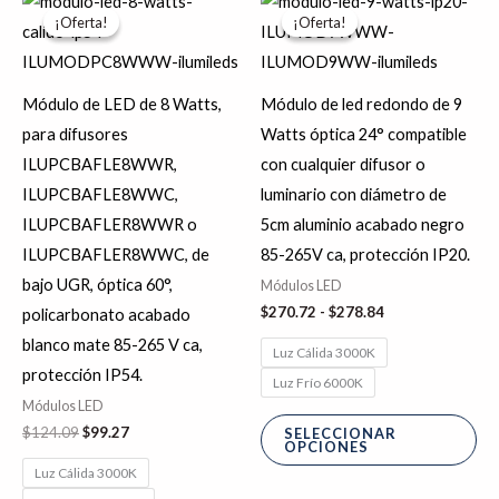
Este
Es
precio
precio
de
¡Oferta!
¡Oferta!
¡Oferta!
¡Oferta!
producto
pr
original
actual
precios:
era:
es:
desde
tiene
tie
$124.09.
$99.27.
$270.72
hasta
múltiples
múl
Módulo de LED de 8 Watts,
Módulo de led redondo de 9
$278.84
variantes.
var
para difusores
Watts óptica 24° compatible
Las
La
ILUPCBAFLE8WWR,
con cualquier difusor o
opciones
op
ILUPCBAFLE8WWC,
luminario con diámetro de
se
se
ILUPCBAFLER8WWR o
5cm aluminio acabado negro
pueden
pu
ILUPCBAFLER8WWC, de
85-265V ca, protección IP20.
elegir
ele
bajo UGR, óptica 60°,
Módulos LED
en
en
$
270.72
-
$
278.84
policarbonato acabado
la
la
blanco mate 85-265 V ca,
Luz Cálida 3000K
página
pá
protección IP54.
Luz Frío 6000K
de
de
Módulos LED
producto
pr
$
124.09
$
99.27
SELECCIONAR
OPCIONES
Luz Cálida 3000K