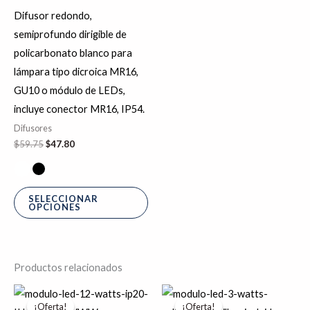
era:
es:
tiene
$59.75.
$47.80.
Difusor redondo,
múltiples
semiprofundo dirigible de
variantes.
policarbonato blanco para
Las
lámpara tipo dicroica MR16,
opciones
GU10 o módulo de LEDs,
se
incluye conector MR16, IP54.
pueden
Difusores
elegir
$
59.75
$
47.80
en
la
página
SELECCIONAR
OPCIONES
de
producto
Productos relacionados
El
El
El
El
Este
precio
precio
precio
precio
¡Oferta!
¡Oferta!
¡Oferta!
¡Oferta!