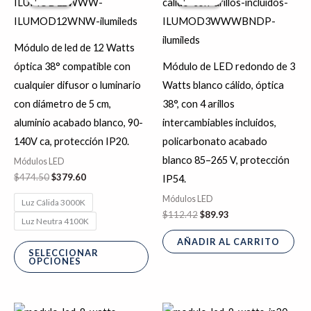
producto
original
actual
original
actual
era:
es:
era:
es:
tiene
$474.50.
$379.60.
$112.42.
$89.93.
múltiples
Módulo de led de 12 Watts
variantes.
óptica 38° compatible con
Módulo de LED redondo de 3
Las
cualquier difusor o luminario
Watts blanco cálido, óptica
opciones
con diámetro de 5 cm,
38°, con 4 arillos
se
aluminio acabado blanco, 90-
intercambiables incluidos,
pueden
140V ca, protección IP20.
policarbonato acabado
elegir
blanco 85–265 V, protección
Módulos LED
en
$
474.50
$
379.60
IP54.
la
Módulos LED
Luz Cálida 3000K
página
$
112.42
$
89.93
Luz Neutra 4100K
de
AÑADIR AL CARRITO
producto
SELECCIONAR
OPCIONES
El
El
Rango