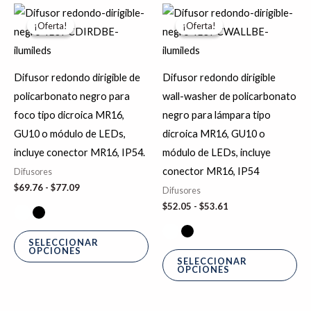
Rango
Rango
Este
Es
de
de
¡Oferta!
¡Oferta!
¡Oferta!
¡Oferta!
producto
pr
precios:
precios:
desde
desde
tiene
tie
$69.76
$52.05
hasta
hasta
múltiples
múl
Difusor redondo dirigible de
Difusor redondo dirigible
$77.09
$53.61
variantes.
var
policarbonato negro para
wall-washer de policarbonato
Las
La
foco tipo dicroica MR16,
negro para lámpara tipo
opciones
op
GU10 o módulo de LEDs,
dicroica MR16, GU10 o
se
se
incluye conector MR16, IP54.
módulo de LEDs, incluye
pueden
pu
conector MR16, IP54
Difusores
elegir
ele
$
69.76
-
$
77.09
Difusores
en
en
$
52.05
-
$
53.61
la
la
página
pá
SELECCIONAR
OPCIONES
de
de
SELECCIONAR
OPCIONES
producto
pr