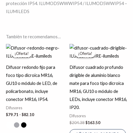
protección IP54. ILUMOD5WWWIP54 / ILUMOD5WWIP54 –
ILUMILEDS
También te recomendamos…
Rango
El
El
Este
de
precio
precio
¡Oferta!
¡Oferta!
¡Oferta!
¡Oferta!
producto
precios:
original
actual
desde
era:
es:
tiene
$79.71
$204.38.
$163.50.
Difusor redondo fijo para
Difusor cuadrado profundo
hasta
múltiples
foco tipo dicroica MR16,
dirigible de aluminio blanco
$82.10
variantes.
GU10 o módulo de LED, de
mate para foco tipo dicroica
Las
policarbonato, incluye
MR16, GU10 o módulo de
opciones
conector MR16, IP54.
LEDs, incluye conector MR16,
se
IP20.
Difusores
pueden
$
79.71
-
$
82.10
Difusores
elegir
$
204.38
$
163.50
en