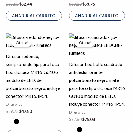
$
65.55
$
52.44
$
67.20
$
53.76
AÑADIR AL CARRITO
AÑADIR AL CARRITO
El
El
El
El
Este
Es
precio
precio
precio
precio
¡Oferta!
¡Oferta!
¡Oferta!
¡Oferta!
producto
pr
original
actual
original
actual
era:
es:
era:
es:
tiene
tie
$59.75.
$47.80.
$97.60.
$78.08.
Difusor redondo,
múltiples
múl
semiprofundo fijo para foco
Difusor tipo bafle cuadrado
variantes.
var
tipo dicroica MR16, GU10 o
antideslumbrante,
Las
La
módulo de LED, de
policarbonato negro mate
opciones
op
policarbonato negro, incluye
para foco tipo dicroica MR16,
se
se
conector MR16, IP54.
GU10 o módulo de LEDs,
pueden
pu
incluye conector MR16, IP54.
Difusores
elegir
ele
$
59.75
$
47.80
Difusores
en
en
$
97.60
$
78.08
la
la