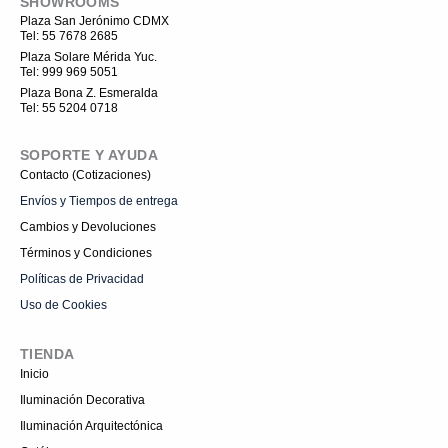
SHOWROOMS
b
-
o
u
o
i
k
b
Plaza San Jerónimo CDMX
o
n
e
Tel: 55 7678 2685
k
s
t
Plaza Solare Mérida Yuc.
a
Tel: 999 969 5051
g
r
Plaza Bona Z. Esmeralda
a
Tel: 55 5204 0718
m
-
1
SOPORTE Y AYUDA
Contacto (Cotizaciones)
Envíos y Tiempos de entrega
Cambios y Devoluciones
Términos y Condiciones
Políticas de Privacidad
Uso de Cookies
TIENDA
Inicio
Iluminación Decorativa
Iluminación Arquitectónica