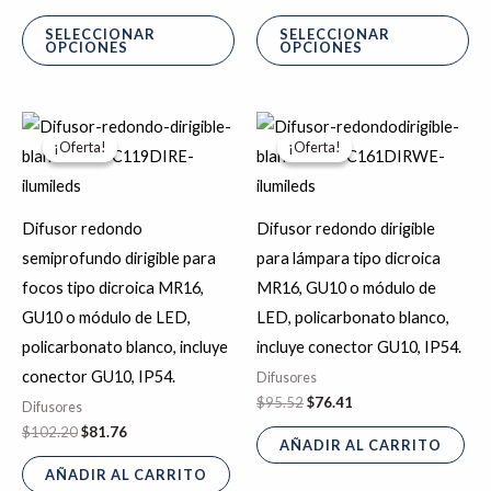
de
de
SELECCIONAR
SELECCIONAR
OPCIONES
OPCIONES
producto
pr
El
El
El
El
precio
precio
precio
precio
¡Oferta!
¡Oferta!
¡Oferta!
¡Oferta!
original
actual
original
actual
era:
es:
era:
es:
$102.20.
$81.76.
$95.52.
$76.41.
Difusor redondo
Difusor redondo dirigible
semiprofundo dirigible para
para lámpara tipo dicroica
focos tipo dicroica MR16,
MR16, GU10 o módulo de
GU10 o módulo de LED,
LED, policarbonato blanco,
policarbonato blanco, incluye
incluye conector GU10, IP54.
conector GU10, IP54.
Difusores
$
95.52
$
76.41
Difusores
$
102.20
$
81.76
AÑADIR AL CARRITO
AÑADIR AL CARRITO