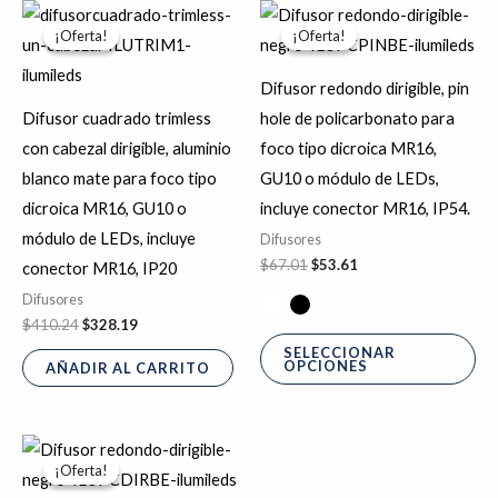
El
El
El
El
Es
precio
precio
precio
precio
¡Oferta!
¡Oferta!
¡Oferta!
¡Oferta!
pr
original
actual
original
actual
era:
es:
era:
es:
tie
$410.24.
$328.19.
$67.01.
$53.61.
Difusor redondo dirigible, pin
múl
Difusor cuadrado trimless
hole de policarbonato para
var
con cabezal dirigible, aluminio
foco tipo dicroica MR16,
La
blanco mate para foco tipo
GU10 o módulo de LEDs,
op
dicroica MR16, GU10 o
incluye conector MR16, IP54.
se
módulo de LEDs, incluye
Difusores
pu
$
67.01
$
53.61
conector MR16, IP20
ele
Difusores
en
$
410.24
$
328.19
la
SELECCIONAR
OPCIONES
AÑADIR AL CARRITO
pá
de
pr
El
El
Este
precio
precio
¡Oferta!
¡Oferta!
producto
original
actual