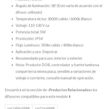
cantidad
Ángulo de iluminación: 38º (Este varía de acuerdo con el
difusor utilizado)
Temperatura de luz: 3000K calido / 6000k Blanco
Voltaje: 110-130 V ca
Potencia total: 5W
Protección: IP54
Flujo Luminoso: 350lm calido / 400lm blanco
Aplicación y uso: Empotrar
Recomendado para uso: interior y exterior
Nota: Producto DOB, controlador y fuente luminosa
comparten la misma placa, sensible a variaciones de
voltaje o corriente, consulte manual de operación.
Encuentra en la sección de «
Productos Relacionados»
los
difusores compatibles para este modulo ⬇️
Luz Cálida 3000K
Luz Frío 6000K