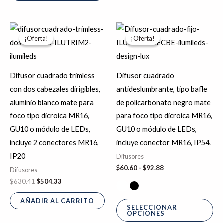
El
El
Rango
Es
precio
precio
de
¡Oferta!
¡Oferta!
¡Oferta!
¡Oferta!
pr
original
actual
precios:
era:
es:
desde
tie
$630.41.
$504.33.
$60.60
hasta
múl
Difusor cuadrado trimless
Difusor cuadrado
$92.88
var
con dos cabezales dirigibles,
antideslumbrante, tipo bafle
La
aluminio blanco mate para
de policarbonato negro mate
op
foco tipo dicroica MR16,
para foco tipo dicroica MR16,
se
GU10 o módulo de LEDs,
GU10 o módulo de LEDs,
pu
incluye 2 conectores MR16,
incluye conector MR16, IP54.
ele
IP20
Difusores
en
$
60.60
-
$
92.88
Difusores
la
$
630.41
$
504.33
pá
AÑADIR AL CARRITO
de
SELECCIONAR
OPCIONES
pr