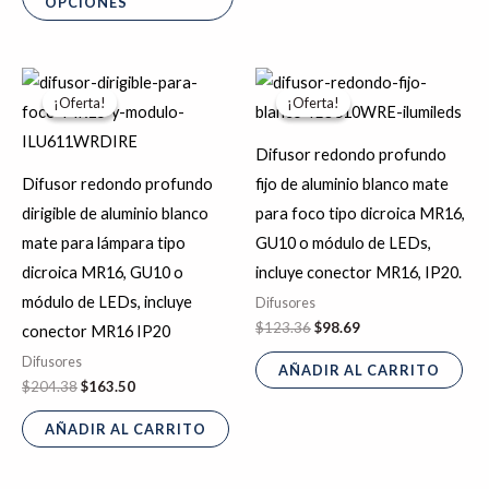
OPCIONES
El
El
El
El
precio
precio
precio
precio
¡Oferta!
¡Oferta!
¡Oferta!
¡Oferta!
original
actual
original
actual
era:
es:
era:
es:
$204.38.
$163.50.
$123.36.
$98.69.
Difusor redondo profundo
Difusor redondo profundo
fijo de aluminio blanco mate
dirigible de aluminio blanco
para foco tipo dicroica MR16,
mate para lámpara tipo
GU10 o módulo de LEDs,
dicroica MR16, GU10 o
incluye conector MR16, IP20.
módulo de LEDs, incluye
Difusores
$
123.36
$
98.69
conector MR16 IP20
Difusores
AÑADIR AL CARRITO
$
204.38
$
163.50
AÑADIR AL CARRITO