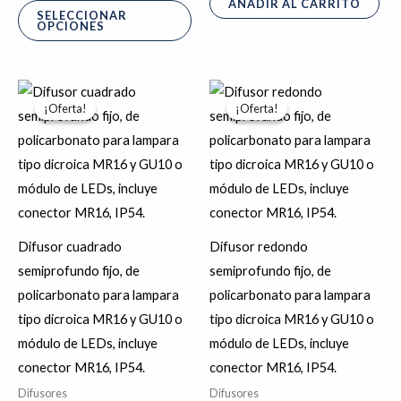
AÑADIR AL CARRITO
la
SELECCIONAR
OPCIONES
página
de
producto
El
El
El
El
precio
precio
precio
precio
¡Oferta!
¡Oferta!
¡Oferta!
¡Oferta!
original
actual
original
actual
era:
es:
era:
es:
$65.55.
$52.44.
$67.20.
$53.76.
Difusor cuadrado
Difusor redondo
semiprofundo fijo, de
semiprofundo fijo, de
policarbonato para lampara
policarbonato para lampara
tipo dicroica MR16 y GU10 o
tipo dicroica MR16 y GU10 o
módulo de LEDs, incluye
módulo de LEDs, incluye
conector MR16, IP54.
conector MR16, IP54.
Difusores
Difusores