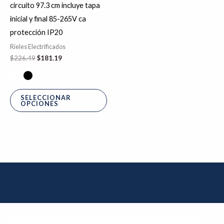
circuito 97.3 cm incluye tapa
elegir
inicial y final 85-265V ca
en
protección IP20
la
Rieles Electrificados
página
$
226.49
$
181.19
de
producto
SELECCIONAR
OPCIONES