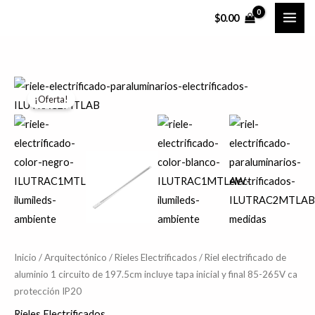
Ir
$
0.00
al
contenido
Riel
El
El
¡Oferta!
electrificado
precio
precio
de
aluminio
original
actual
1
era:
es:
circuito
$431.09.
$344.87.
de
197.5cm
incluye
tapa
Inicio
/
Arquitectónico
/
Rieles Electrificados
/ Riel electrificado de
aluminio 1 circuito de 197.5cm incluye tapa inicial y final 85-265V ca
inicial
protección IP20
y
final
Rieles Electrificados