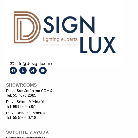
📧 info@designlux.mx
F
I
T
Y
a
c
i
o
c
o
k
u
e
n
t
t
SHOWROOMS
b
-
o
u
o
i
k
b
Plaza San Jerónimo CDMX
o
n
e
Tel: 55 7678 2685
k
s
t
Plaza Solare Mérida Yuc.
a
Tel: 999 969 5051
g
r
Plaza Bona Z. Esmeralda
a
Tel: 55 5204 0718
m
-
1
SOPORTE Y AYUDA