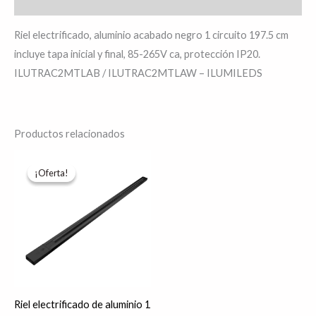
Valoraciones (0)
Riel electrificado, aluminio acabado negro 1 circuito 197.5 cm
incluye tapa inicial y final, 85-265V ca, protección IP20.
ILUTRAC2MTLAB / ILUTRAC2MTLAW – ILUMILEDS
Productos relacionados
El
El
Este
precio
precio
¡Oferta!
¡Oferta!
producto
original
actual
era:
es:
tiene
$226.49.
$181.19.
múltiples
variantes.
Las
opciones
se
Riel electrificado de aluminio 1
pueden