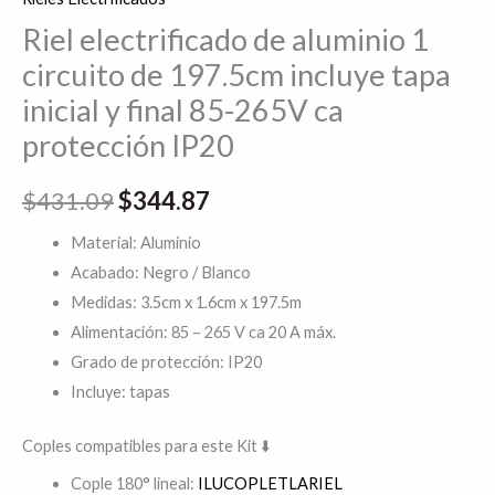
85-
Riel electrificado de aluminio 1
265V
circuito de 197.5cm incluye tapa
ca
inicial y final 85-265V ca
protección
protección IP20
IP20
cantidad
$
431.09
$
344.87
Material: Aluminio
Acabado: Negro / Blanco
Medidas: 3.5cm x 1.6cm x 197.5m
Alimentación: 85 – 265 V ca 20 A máx.
Grado de protección: IP20
Incluye: tapas
Coples compatibles para este Kit ⬇️
Cople 180° lineal:
ILUCOPLETLARIEL