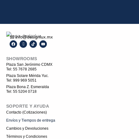
📧 info@designlux.mx
F
I
T
Y
a
c
i
o
c
o
k
u
e
n
t
t
SHOWROOMS
b
-
o
u
o
i
k
b
Plaza San Jerónimo CDMX
o
n
e
Tel: 55 7678 2685
k
s
t
Plaza Solare Mérida Yuc.
a
Tel: 999 969 5051
g
r
Plaza Bona Z. Esmeralda
a
Tel: 55 5204 0718
m
-
1
SOPORTE Y AYUDA
Contacto (Cotizaciones)
Envíos y Tiempos de entrega
Cambios y Devoluciones
Términos y Condiciones