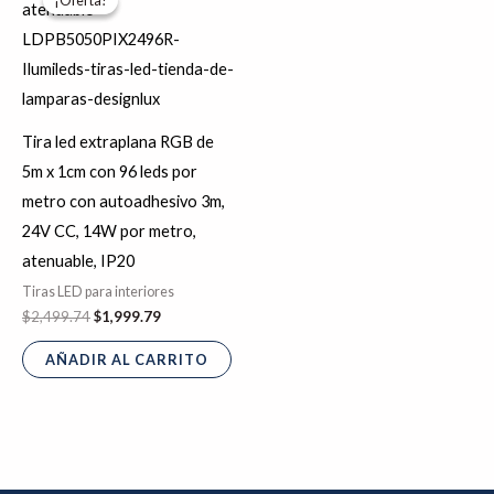
¡Oferta!
¡Oferta!
original
actual
era:
es:
$2,499.74.
$1,999.79.
Tira led extraplana RGB de
5m x 1cm con 96 leds por
metro con autoadhesivo 3m,
24V CC, 14W por metro,
atenuable, IP20
Tiras LED para interiores
$
2,499.74
$
1,999.79
AÑADIR AL CARRITO