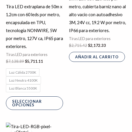
se
Tira LED extraplana de 50m x
metro, cubierta barniz nano al
pueden
1.2cm con 60 leds por metro,
alto vacío con autoadhesivo
elegir
encapsulada en TPU,
3M, 24V cc, 19.2 W por metro,
en
tecnología NONWIRE, 5W
IP66 para exteriores.
la
por metro, 127V ca, IP65 para
Tiras LED para exteriores
página
$
2,715.42
$
2,172.33
exteriores.
de
Tiras LED para exteriores
AÑADIR AL CARRITO
producto
$
7,138.89
$
5,711.11
Luz Cálida 2700K
Luz Neutra 4100K
Luz Blanca 5500K
SELECCIONAR
OPCIONES
El
El
precio
precio