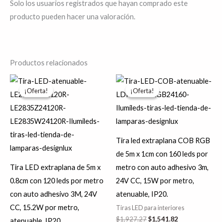
Solo los usuarios registrados que hayan comprado este
producto pueden hacer una valoración.
Productos relacionados
El
El
El
El
Este
precio
precio
precio
precio
¡Oferta!
¡Oferta!
¡Oferta!
¡Oferta!
producto
original
actual
original
actual
era:
es:
era:
es:
tiene
$413.54.
$330.83.
$1,927.27.
$1,541.82.
múltiples
variantes.
Tira led extraplana COB RGB
Las
de 5m x 1cm con 160 leds por
opciones
Tira LED extraplana de 5m x
metro con auto adhesivo 3m,
se
0.8cm con 120 leds por metro
24V CC, 15W por metro,
pueden
con auto adhesivo 3M, 24V
atenuable, IP20.
elegir
CC, 15.2W por metro,
Tiras LED para interiores
en
$
1,927.27
$
1,541.82
atenuable, IP20