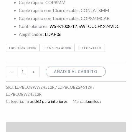
Cople rápido: COP8MM
Cople rápido con 13cm de cable: CONLAT8MM
Cople rápido con 15cm de cable: COP8MMCAB
Controladores:
WS-K1008-12
,
SWTOUCH1224VDC
Amplificador:
LDAP06
Luz Cálida 3000K
Luz Neutra 4100K
Luz Frío 6000K
AÑADIR AL CARRITO
-
+
SKU:
LDPBCOBWW24512R / LDPBCOBZ24512R /
LDPBCOBW24512R
Categoría:
Tiras LED para interiores
Marca:
iLumileds
Descripción