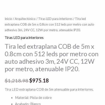
con
auto
adhesivo
Inicio
/
Arquitectónico
/
Tiras LED para interiores
/ Tira led
extraplana COB de 5m x 0.8cm con 512 leds por metro con auto
3m,
adhesivo 3m, 24V CC, 12W por metro, atenuable IP20.
24V
CC,
Tiras LED para interiores
12W
Tira led extraplana COB de 5m x
por
0.8cm con 512 leds por metro con
metro,
auto adhesivo 3m, 24V CC, 12W
atenuable
por metro, atenuable IP20.
IP20.
cantidad
$
1,218.98
$
975.18
Tira LED extraplana COB de 5m atenuable para interiores.
Material: Pista de cobre
Acabado: Blanco