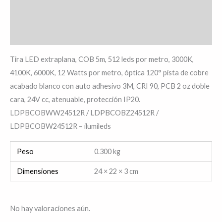
Información adicional
Valoraciones (0)
Tira LED extraplana, COB 5m, 512 leds por metro, 3000K,
4100K, 6000K, 12 Watts por metro, óptica 120° pista de cobre
acabado blanco con auto adhesivo 3M, CRI 90, PCB 2 oz doble
cara, 24V cc, atenuable, protección IP20.
LDPBCOBWW24512R / LDPBCOBZ24512R /
LDPBCOBW24512R – ilumileds
Peso
0.300 kg
Dimensiones
24 × 22 × 3 cm
No hay valoraciones aún.