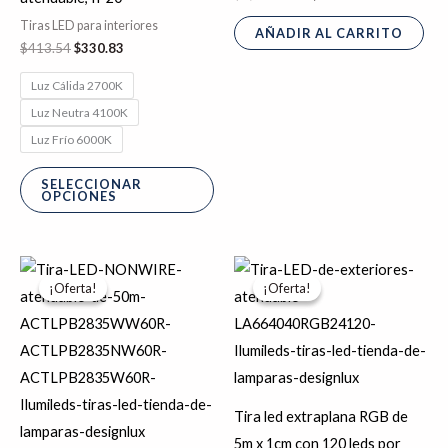
la
Tiras LED para interiores
AÑADIR AL CARRITO
página
$
413.54
$
330.83
de
Luz Cálida 2700K
producto
Luz Neutra 4100K
Luz Frío 6000K
SELECCIONAR
OPCIONES
El
El
El
El
Este
precio
precio
precio
precio
¡Oferta!
¡Oferta!
¡Oferta!
¡Oferta!
producto
original
actual
original
actual
era:
es:
era:
es:
tiene
$7,138.89.
$5,711.11.
$2,715.42.
$2,172.33.
múltiples
variantes.
Las
Tira led extraplana RGB de
opciones
5m x 1cm con 120 leds por