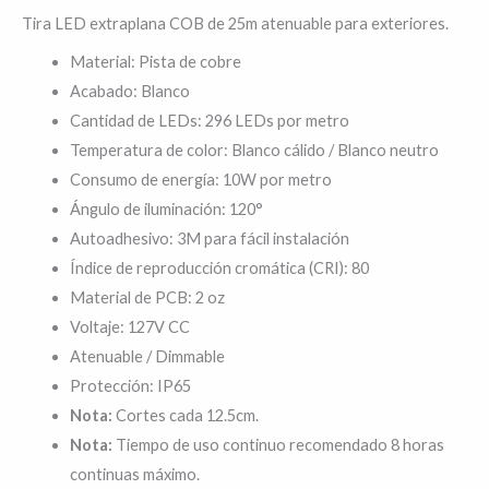
exteriores.
Tira LED extraplana COB de 25m atenuable para exteriores.
cantidad
Material: Pista de cobre
Acabado: Blanco
Cantidad de LEDs: 296 LEDs por metro
Temperatura de color: Blanco cálido / Blanco neutro
Consumo de energía: 10W por metro
Ángulo de iluminación: 120°
Autoadhesivo: 3M para fácil instalación
Índice de reproducción cromática (CRI): 80
Material de PCB: 2 oz
Voltaje: 127V CC
Atenuable / Dimmable
Protección: IP65
Nota:
Cortes cada 12.5cm.
Nota:
Tiempo de uso continuo recomendado 8 horas
continuas máximo.