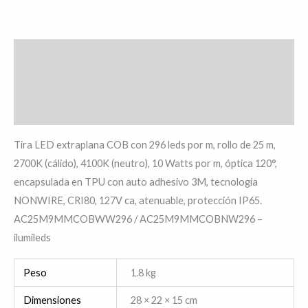
Descripción
Información adicional
Valoraciones (0)
Tira LED extraplana COB con 296 leds por m, rollo de 25 m,
2700K (cálido), 4100K (neutro), 10 Watts por m, óptica 120°,
encapsulada en TPU con auto adhesivo 3M, tecnología
NONWIRE, CRI80, 127V ca, atenuable, protección IP65.
AC25M9MMCOBWW296 / AC25M9MMCOBNW296 –
ilumileds
Peso
1.8 kg
Dimensiones
28 × 22 × 15 cm