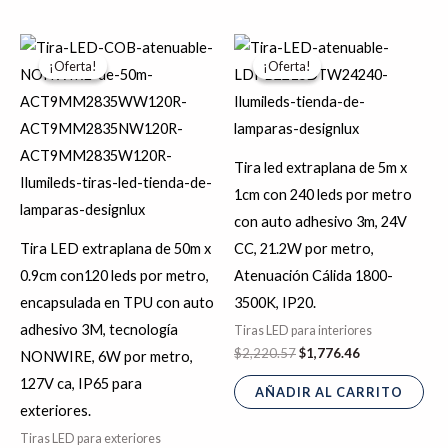
El
El
El
El
Este
precio
precio
precio
precio
¡Oferta!
¡Oferta!
¡Oferta!
¡Oferta!
producto
original
actual
original
actual
era:
es:
era:
es:
tiene
$6,714.57.
$5,371.66.
$2,220.57.
$1,776.46.
múltiples
variantes.
Tira led extraplana de 5m x
Las
1cm con 240 leds por metro
opciones
con auto adhesivo 3m, 24V
se
Tira LED extraplana de 50m x
CC, 21.2W por metro,
pueden
0.9cm con120 leds por metro,
Atenuación Cálida 1800-
elegir
encapsulada en TPU con auto
3500K, IP20.
en
adhesivo 3M, tecnología
Tiras LED para interiores
la
$
2,220.57
$
1,776.46
NONWIRE, 6W por metro,
página
127V ca, IP65 para
AÑADIR AL CARRITO
de
exteriores.
producto
Tiras LED para exteriores