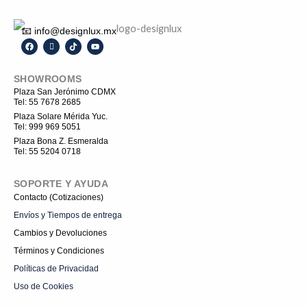
📧 info@designlux.mx
F
I
T
Y
a
c
i
o
c
o
k
u
e
n
t
t
SHOWROOMS
b
-
o
u
o
i
k
b
Plaza San Jerónimo CDMX
o
n
e
Tel: 55 7678 2685
k
s
t
Plaza Solare Mérida Yuc.
a
Tel: 999 969 5051
g
r
Plaza Bona Z. Esmeralda
a
Tel: 55 5204 0718
m
-
1
SOPORTE Y AYUDA
Contacto (Cotizaciones)
Envíos y Tiempos de entrega
Cambios y Devoluciones
Términos y Condiciones
Políticas de Privacidad
Uso de Cookies