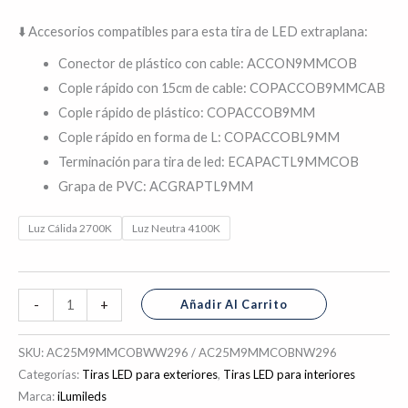
⬇️ Accesorios compatibles para esta tira de LED extraplana:
Conector de plástico con cable: ACCON9MMCOB
Cople rápido con 15cm de cable: COPACCOB9MMCAB
Cople rápido de plástico: COPACCOB9MM
Cople rápido en forma de L: COPACCOBL9MM
Terminación para tira de led: ECAPACTL9MMCOB
Grapa de PVC: ACGRAPTL9MM
Luz Cálida 2700K
Luz Neutra 4100K
Añadir Al Carrito
-
+
SKU:
AC25M9MMCOBWW296 / AC25M9MMCOBNW296
Categorías:
Tiras LED para exteriores
,
Tiras LED para interiores
Marca:
iLumileds