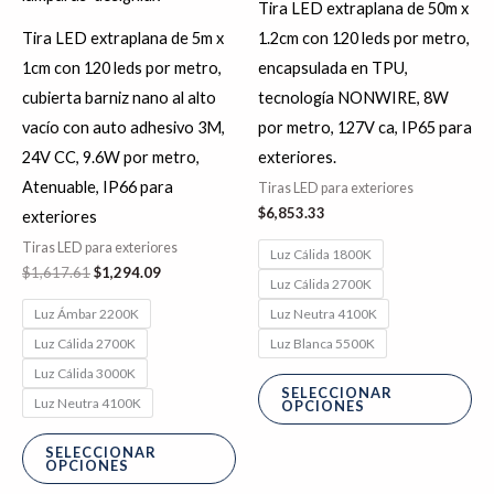
Tira LED extraplana de 50m x
pueden
pu
Tira LED extraplana de 5m x
1.2cm con 120 leds por metro,
elegir
ele
1cm con 120 leds por metro,
encapsulada en TPU,
en
en
cubierta barniz nano al alto
tecnología NONWIRE, 8W
la
la
vacío con auto adhesivo 3M,
por metro, 127V ca, IP65 para
página
pá
24V CC, 9.6W por metro,
exteriores.
de
de
Atenuable, IP66 para
Tiras LED para exteriores
producto
pr
$
6,853.33
exteriores
Tiras LED para exteriores
Luz Cálida 1800K
$
1,617.61
$
1,294.09
Luz Cálida 2700K
Luz Ámbar 2200K
Luz Neutra 4100K
Luz Cálida 2700K
Luz Blanca 5500K
Luz Cálida 3000K
SELECCIONAR
Luz Neutra 4100K
OPCIONES
SELECCIONAR
OPCIONES