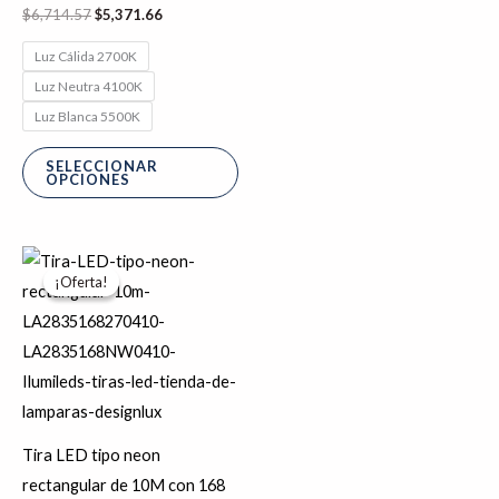
$
6,714.57
$
5,371.66
Luz Cálida 2700K
Luz Neutra 4100K
Luz Blanca 5500K
SELECCIONAR
OPCIONES
Este
¡Oferta!
¡Oferta!
producto
tiene
múltiples
variantes.
Las
opciones
Tira LED tipo neon
se
rectangular de 10M con 168