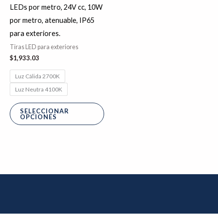
pueden
LEDs por metro, 24V cc, 10W
elegir
por metro, atenuable, IP65
en
para exteriores.
la
Tiras LED para exteriores
página
$
1,933.03
de
Luz Cálida 2700K
producto
Luz Neutra 4100K
SELECCIONAR
OPCIONES