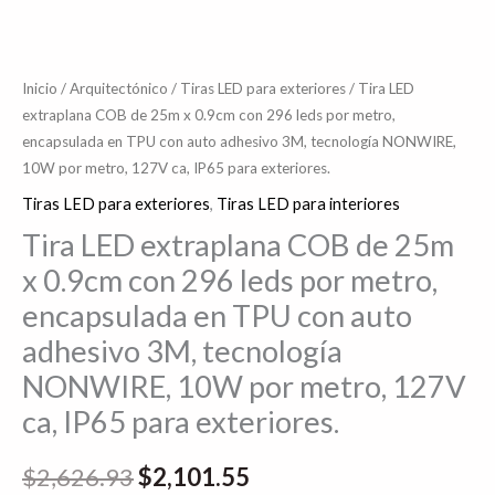
encapsulada
en
TPU
Inicio
/
Arquitectónico
/
Tiras LED para exteriores
/ Tira LED
extraplana COB de 25m x 0.9cm con 296 leds por metro,
con
encapsulada en TPU con auto adhesivo 3M, tecnología NONWIRE,
auto
10W por metro, 127V ca, IP65 para exteriores.
adhesivo
Tiras LED para exteriores
,
Tiras LED para interiores
3M,
tecnología
Tira LED extraplana COB de 25m
NONWIRE,
x 0.9cm con 296 leds por metro,
10W
encapsulada en TPU con auto
por
adhesivo 3M, tecnología
metro,
NONWIRE, 10W por metro, 127V
127V
ca, IP65 para exteriores.
ca,
IP65
$
2,626.93
$
2,101.55
para