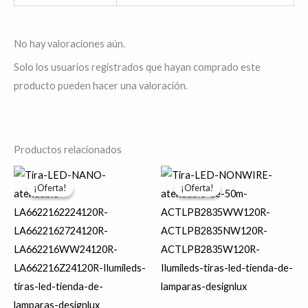
No hay valoraciones aún.
Solo los usuarios registrados que hayan comprado este
producto pueden hacer una valoración.
Productos relacionados
El
El
Este
Es
precio
precio
¡Oferta!
¡Oferta!
¡Oferta!
¡Oferta!
producto
pr
original
actual
era:
es:
tiene
tie
$1,617.61.
$1,294.09.
múltiples
múl
variantes.
var
Las
La
opciones
op
se
se