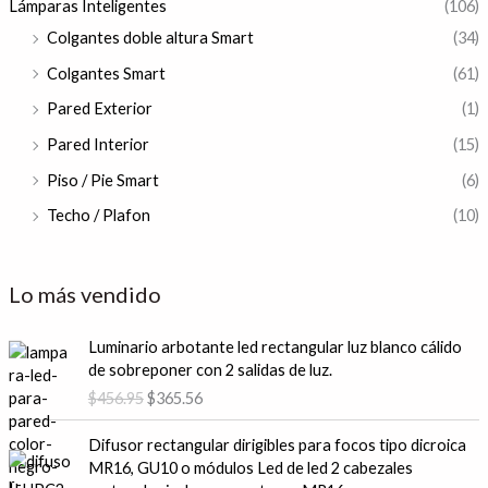
Lámparas Inteligentes
(106)
Colgantes doble altura Smart
(34)
Colgantes Smart
(61)
Pared Exterior
(1)
Pared Interior
(15)
Piso / Pie Smart
(6)
Techo / Plafon
(10)
Lo más vendido
E
E
Luminario arbotante led rectangular luz blanco cálido
l
l
de sobreponer con 2 salidas de luz.
p
p
$
456.95
$
365.56
r
r
e
e
E
E
Difusor rectangular dirigibles para focos tipo dicroica
c
c
l
l
MR16, GU10 o módulos Led de led 2 cabezales
i
i
p
p