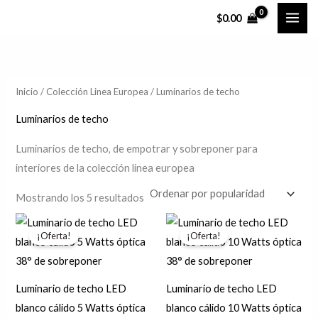
Ordenado
Ir
P
P
por
$
0.00
popularidad
al
r
r
contenido
e
e
c
c
Inicio
/
Colección Linea Europea
/ Luminarios de techo
i
i
o
o
Luminarios de techo
m
m
Luminarios de techo, de empotrar y sobreponer para
í
á
interiores de la colección linea europea
n
x
Mostrando los 5 resultados
i
i
El
El
El
El
m
m
precio
precio
precio
precio
¡Oferta!
¡Oferta!
original
actual
original
actual
o
o
era:
es:
era:
es:
$1,405.63.
$1,124.50.
$2,540.91.
$2,032.73.
Luminario de techo LED
Luminario de techo LED
blanco cálido 5 Watts óptica
blanco cálido 10 Watts óptica