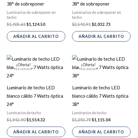
38° de sobreponer
38° de sobreponer
Luminarios de sobreponer en
Luminarios de sobreponer en
techo
techo
$
1,405.63
$
1,124.50
$
2,540.91
$
2,032.73
AÑADIR AL CARRITO
AÑADIR AL CARRITO
El
El
El
El
precio
precio
precio
precio
¡Oferta!
¡Oferta!
original
actual
original
actual
era:
es:
era:
es:
$1,942.90.
$1,554.32.
$1,393.79.
$1,115.04.
Luminario de techo LED
Luminario de techo LED
blanco cálido 7 Watts óptica
blanco cálido 7 Watts óptica
24°
38°
Luminarios de techo
Luminarios de techo
$
1,942.90
$
1,554.32
$
1,393.79
$
1,115.04
AÑADIR AL CARRITO
AÑADIR AL CARRITO