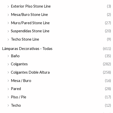
Exterior Piso Stone Line
(3)
Mesa/Buro Stone Line
(2)
Muro/Pared Stone Line
(27)
Suspendidas Stone Line
(20)
Techo Stone Line
(9)
Lámparas Decorativas - Todas
(611)
Baño
(35)
Colgantes
(282)
Colgantes Doble Altura
(258)
Mesa / Buro
(16)
Pared
(28)
Piso / Pie
(17)
Techo
(12)