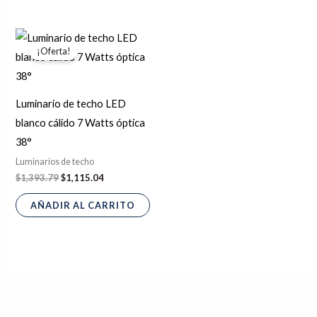
El
El
precio
precio
¡Oferta!
original
actual
era:
es:
$1,393.79.
$1,115.04.
Luminario de techo LED
blanco cálido 7 Watts óptica
38°
Luminarios de techo
$
1,393.79
$
1,115.04
AÑADIR AL CARRITO