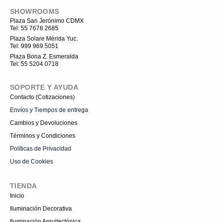
a
e
c
o
k
u
3
0
.
e
n
t
t
:
,
l
s
SHOWROOMS
1
b
-
o
u
9
6
$
6
o
i
k
b
e
:
Plaza San Jerónimo CDMX
.
o
n
e
9
3
4
2
Tel: 55 7678 2685
k
s
r
$
.
.
t
,
6
Plaza Solare Mérida Yuc.
a
1
a
5
Tel: 999 969 5051
g
5
.
:
,
r
4
Plaza Bona Z. Esmeralda
3
5
a
$
3
Tel: 55 5204 0718
m
.
3
2
-
1
9
1
.
.
,
9
SOPORTE Y AYUDA
1
7
.
Contacto (Cotizaciones)
5
4
1
Envíos y Tiempos de entrega
.
8
4
Cambios y Devoluciones
.
.
9
Términos y Condiciones
2
Políticas de Privacidad
.
Uso de Cookies
TIENDA
Inicio
Iluminación Decorativa
Iluminación Arquitectónica