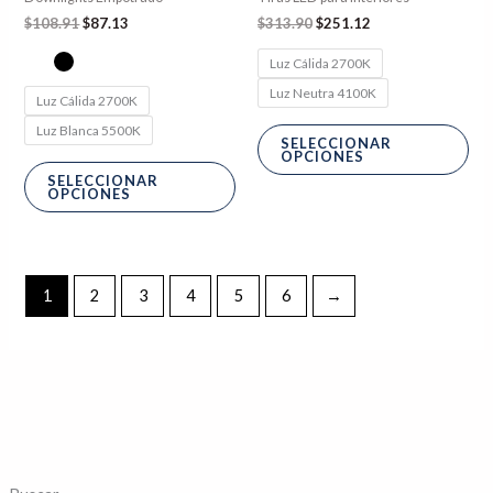
la
la
$
108.91
$
87.13
$
313.90
$
251.12
página
pág
Luz Cálida 2700K
de
de
Luz Neutra 4100K
producto
pro
Luz Cálida 2700K
Luz Blanca 5500K
SELECCIONAR
OPCIONES
SELECCIONAR
OPCIONES
1
2
3
4
5
6
→