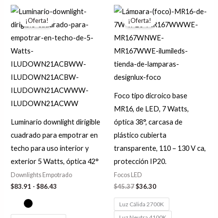
Rango
El
El
Este
Est
de
precio
precio
¡Oferta!
¡Oferta!
producto
pro
precios:
original
actual
desde
era:
es:
tiene
tie
$83.91
$45.37.
$36.30.
hasta
múltiples
múl
$86.43
variantes.
var
Las
Las
opciones
opc
Foco tipo dicroico base
se
se
MR16, de LED, 7 Watts,
pueden
pu
Luminario downlight dirigible
óptica 38°, carcasa de
elegir
ele
cuadrado para empotrar en
plástico cubierta
en
en
techo para uso interior y
transparente, 110 – 130 V ca,
la
la
exterior 5 Watts, óptica 42°
protección IP20.
página
pág
Downlights Empotrado
Focos LED
de
de
$
83.91
-
$
86.43
$
45.37
$
36.30
producto
pro
Luz Cálida 2700K
Luz Neutra 4100K