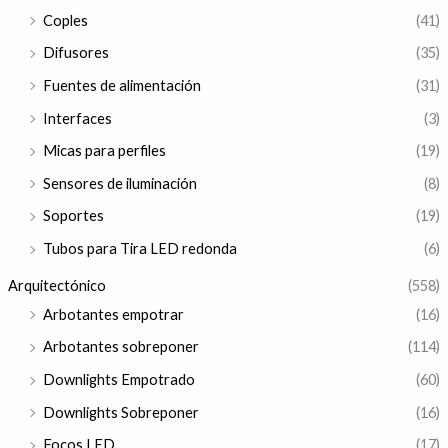
Coples
(41)
Difusores
(35)
Fuentes de alimentación
(31)
Interfaces
(3)
Micas para perfiles
(19)
Sensores de iluminación
(8)
Soportes
(19)
Tubos para Tira LED redonda
(6)
Arquitectónico
(558)
Arbotantes empotrar
(16)
Arbotantes sobreponer
(114)
Downlights Empotrado
(60)
Downlights Sobreponer
(16)
Focos LED
(17)