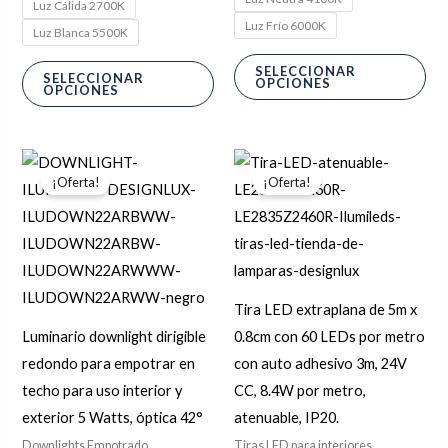
Luz Cálida 2700K
Luz Frío 6000K
Luz Blanca 5500K
SELECCIONAR
SELECCIONAR
OPCIONES
OPCIONES
El
El
El
El
Este
Est
precio
precio
precio
precio
¡Oferta!
¡Oferta!
producto
pro
original
actual
original
actual
era:
es:
era:
es:
tiene
tie
$108.91.
$87.13.
$313.90.
$251.12.
múltiples
múl
variantes.
var
Las
Las
Tira LED extraplana de 5m x
opciones
opc
Luminario downlight dirigible
0.8cm con 60 LEDs por metro
se
se
redondo para empotrar en
con auto adhesivo 3m, 24V
pueden
pu
techo para uso interior y
CC, 8.4W por metro,
elegir
ele
exterior 5 Watts, óptica 42°
atenuable, IP20.
en
en
Downlights Empotrado
Tiras LED para interiores