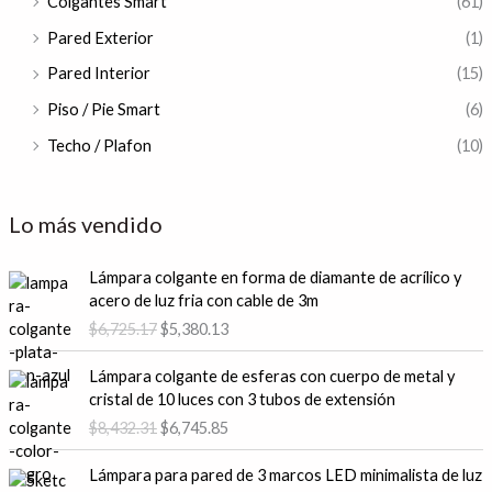
Colgantes Smart
(61)
Pared Exterior
(1)
Pared Interior
(15)
Piso / Pie Smart
(6)
Techo / Plafon
(10)
Lo más vendido
E
E
Lámpara colgante en forma de diamante de acrílico y
l
l
acero de luz fria con cable de 3m
p
p
$
6,725.17
$
5,380.13
r
r
e
e
E
E
Lámpara colgante de esferas con cuerpo de metal y
c
c
l
l
cristal de 10 luces con 3 tubos de extensión
i
i
p
p
$
8,432.31
$
6,745.85
o
o
r
r
o
a
e
e
E
E
r
c
Lámpara para pared de 3 marcos LED minimalista de luz
c
c
l
l