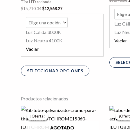
$
7,576.56
Tira LED redonda
elegir
$
15,710.34
$
12,568.27
en
la
Luz Cál
página
Luz Cálida 3000K
Luz Ne
de
Luz Neutra 4100K
Vaciar
producto
Vaciar
SELEC
SELECCIONAR OPCIONES
Productos relacionados
Rango
El
Este
de
pr
¡Oferta!
¡Oferta!
¡Ofert
¡Ofert
producto
precios:
or
desde
er
tiene
AGOTADO
$1,390.06
$4