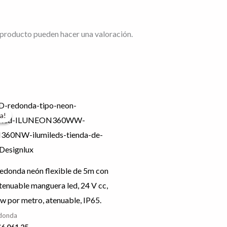
 producto pueden hacer una valoración.
l
El
Este
recio
precio
a!
a!
producto
riginal
actual
ra:
es:
tiene
7,576.56.
$6,061.25.
múltiples
variantes.
redonda neón flexible de 5m con
Las
tenuable manguera led, 24 V cc,
opciones
w por metro, atenuable, IP65.
se
edonda
pueden