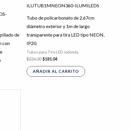
múltiples
variantes.
Tubo de policarbonato de 2.67cm
Las
diámetro exterior y 1m de largo
opciones
pillado de
transparente para tira LED tipo NEON,
se
n con
IP20.
pueden
de
Tubos para Tira LED redonda
elegir
$
226.30
$
181.04
e
en
AÑADIR AL CARRITO
la
página
de
producto