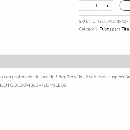
IP20
-
+
cantidad
SKU:
ILUTGOLD1.5M360 /
Categoría:
Tubos para Tira
s (0)
 con protección de laca de 1.5m, 2m y 3m, 2 cables de suspensión
/ ILUTGOLD3M360 – ILUMILEDS