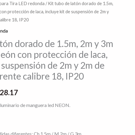
para Tira LED redonda
/ Kit tubo de latón dorado de 1.5m,
Rango
con protección de laca, incluye kit de suspensión de 2m y
de
alibre 18, IP20
onda
precios:
atón dorado de 1.5m, 2m y 3m
desde
 neón con protección de laca,
$2,036.06
e suspensión de 2m y 2m de
hasta
rente calibre 18, IP20
$5,228.17
228.17
 luminario de manguera led NEON.
idas diferentes; Ch 1.5m / M 2m / G 3m