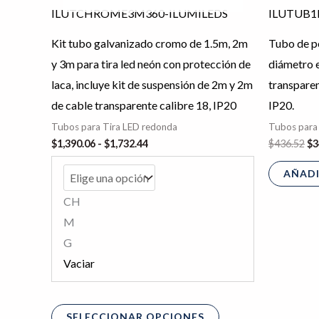
hasta
múltiples
$1,732.44
variantes.
Kit tubo galvanizado cromo de 1.5m, 2m
Tubo de p
Las
y 3m para tira led neón con protección de
diámetro e
opciones
laca, incluye kit de suspensión de 2m y 2m
transpare
se
de cable transparente calibre 18, IP20
IP20.
pueden
Tubos para Tira LED redonda
Tubos para
elegir
$
1,390.06
-
$
1,732.44
$
436.52
$
3
en
AÑADI
la
página
CH
de
M
producto
G
Vaciar
SELECCIONAR OPCIONES