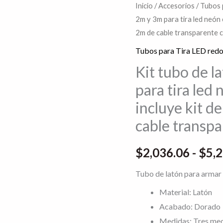
Kit
Inicio
/
Accesorios
/
Tubos 
2m y 3m para tira led neón 
tubo
2m de cable transparente c
de
latón
Tubos para Tira LED red
dorado
Kit tubo de l
de
para tira led
1.5m,
incluye kit d
2m
cable transpa
y
3m
$
2,036.06
-
$
5,
para
tira
Tubo de latón para armar
led
Material: Latón
neón
Acabado: Dorado
con
Medidas: Tres med
protección