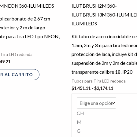
hasta
$2,174.11
olicarbonato de 2.67 cm
xterior y 2 m de largo
nte para tira LED tipo NEON,
Kit tubo de acero inoxidable ce
1.5m, 2m y 3m para tira led neó
protección de laca, incluye kit 
 Tira LED redonda
49.21
suspensión de 2m y 2m de cabl
transparente calibre 18, IP20
R AL CARRITO
Tubos para Tira LED redonda
$
1,451.11
-
$
2,174.11
CH
M
G