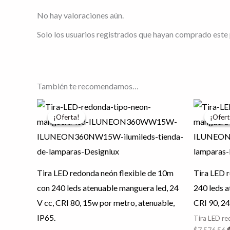
No hay valoraciones aún.
Solo los usuarios registrados que hayan comprado este
También te recomendamos…
El
El
E
Este
precio
precio
p
¡Oferta!
¡Oferta!
¡Ofert
¡Ofert
producto
original
actual
o
era:
es:
e
tiene
$15,710.34.
$12,568.27.
$
múltiples
variantes.
Tira LED redonda neón flexible de 10m
Tira LED 
Las
con 240 leds atenuable manguera led, 24
240 leds a
opciones
V cc, CRI 80, 15w por metro, atenuable,
CRI 90, 24
se
IP65.
Tira LED r
pueden