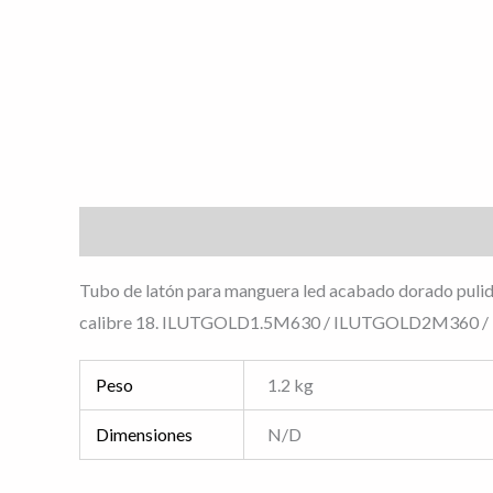
Descripción
Información adicional
Valoracione
Tubo de latón para manguera led acabado dorado pulido
calibre 18. ILUTGOLD1.5M630 / ILUTGOLD2M360 
Peso
1.2 kg
Dimensiones
N/D