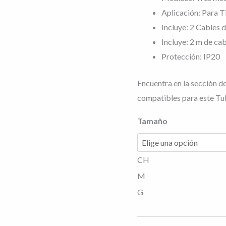
Aplicación: Para 
de
Incluye: 2 Cables 
laca,
Incluye: 2 m de ca
incluye
Protección: IP20
kit
de
Encuentra en la sección de
suspensión
compatibles para este Tu
de
2m
Tamaño
y
2m
CH
de
cable
M
transparente
G
calibre
18,