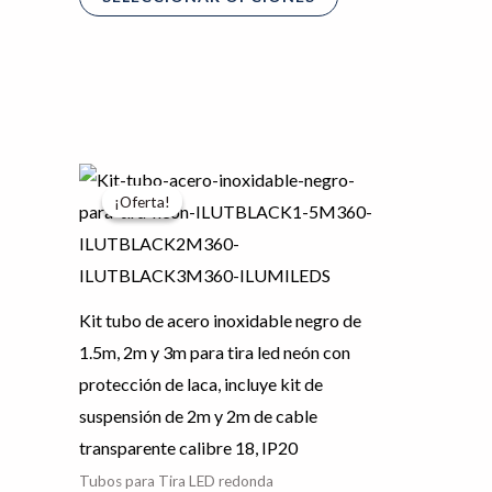
Rango
Este
de
¡Oferta!
¡Oferta!
producto
precios:
desde
tiene
$1,139.95
hasta
múltiples
$1,294.09
variantes.
Kit tubo de acero inoxidable negro de
Las
1.5m, 2m y 3m para tira led neón con
opciones
protección de laca, incluye kit de
se
suspensión de 2m y 2m de cable
pueden
transparente calibre 18, IP20
elegir
Tubos para Tira LED redonda