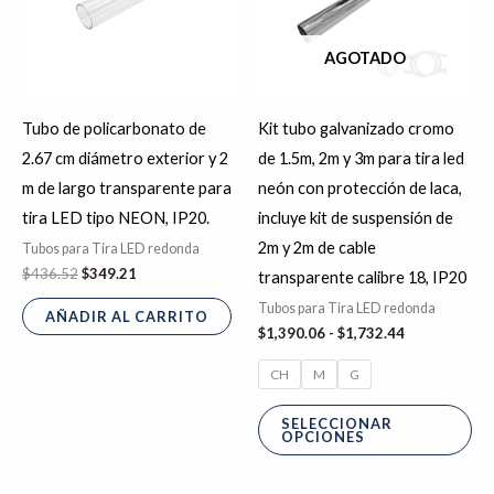
$1,732.44
var
La
AGOTADO
op
se
Tubo de policarbonato de
Kit tubo galvanizado cromo
pu
2.67 cm diámetro exterior y 2
de 1.5m, 2m y 3m para tira led
ele
m de largo transparente para
neón con protección de laca,
en
tira LED tipo NEON, IP20.
incluye kit de suspensión de
la
2m y 2m de cable
Tubos para Tira LED redonda
pá
$
436.52
$
349.21
transparente calibre 18, IP20
de
Tubos para Tira LED redonda
pr
AÑADIR AL CARRITO
$
1,390.06
-
$
1,732.44
CH
M
G
SELECCIONAR
OPCIONES