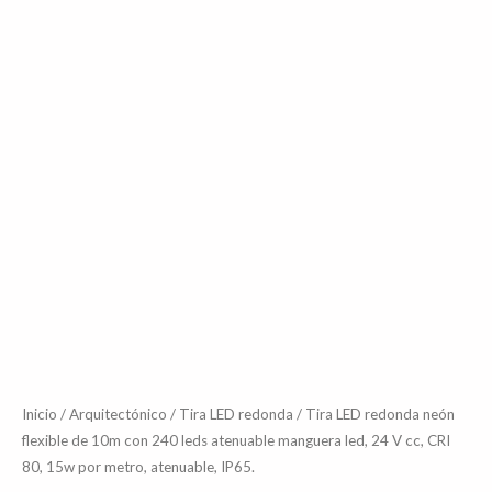
24
V
cc,
CRI
80,
15w
por
metro,
atenuable,
IP65.
cantidad
Inicio
/
Arquitectónico
/
Tira LED redonda
/ Tira LED redonda neón
flexible de 10m con 240 leds atenuable manguera led, 24 V cc, CRI
80, 15w por metro, atenuable, IP65.