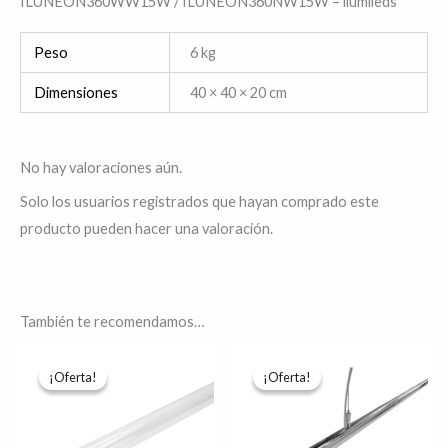
ILUNEON360WW15W / ILUNEON360NW15W – ilumileds
Peso
6 kg
Dimensiones
40 × 40 × 20 cm
No hay valoraciones aún.
Solo los usuarios registrados que hayan comprado este
producto pueden hacer una valoración.
También te recomendamos…
El
El
Rango
Es
precio
precio
de
¡Oferta!
¡Oferta!
¡Oferta!
¡Oferta!
pr
original
actual
precios:
era:
es:
desde
tie
$436.52.
$349.21.
$1,390.06
hasta
múl