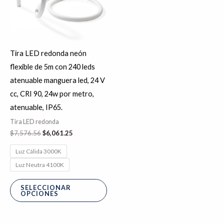
variantes.
Las
opciones
se
Tira LED redonda neón
pueden
flexible de 5m con 240 leds
elegir
atenuable manguera led, 24 V
en
cc, CRI 90, 24w por metro,
la
atenuable, IP65.
página
Tira LED redonda
de
$
7,576.56
$
6,061.25
producto
Luz Cálida 3000K
Luz Neutra 4100K
SELECCIONAR
OPCIONES