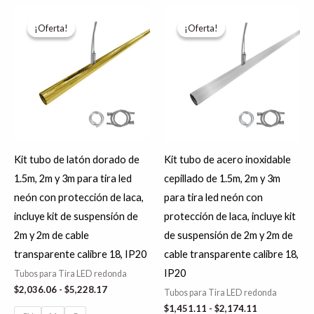
Rango
Rango
Este
Es
de
de
¡Oferta!
¡Oferta!
¡Oferta!
¡Oferta!
producto
pr
precios:
precios:
desde
desde
tiene
tie
$2,036.06
$1,451.11
hasta
hasta
múltiples
múl
$5,228.17
$2,174.11
variantes.
var
Las
La
opciones
op
se
se
Kit tubo de latón dorado de
Kit tubo de acero inoxidable
pueden
pu
1.5m, 2m y 3m para tira led
cepillado de 1.5m, 2m y 3m
elegir
ele
neón con protección de laca,
para tira led neón con
en
en
incluye kit de suspensión de
protección de laca, incluye kit
la
la
2m y 2m de cable
de suspensión de 2m y 2m de
página
pá
transparente calibre 18, IP20
cable transparente calibre 18,
de
de
IP20
Tubos para Tira LED redonda
producto
pr
$
2,036.06
-
$
5,228.17
Tubos para Tira LED redonda
$
1,451.11
-
$
2,174.11