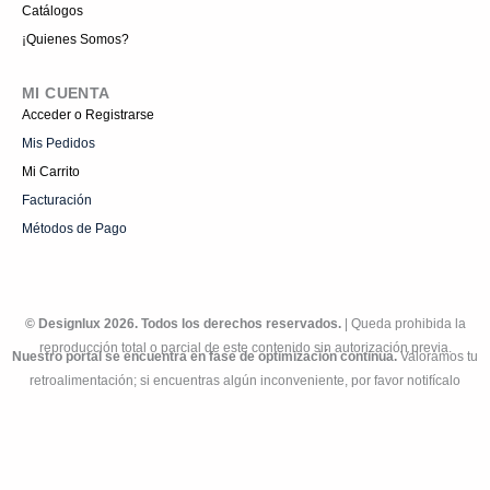
Catálogos
¡Quienes Somos?
MI CUENTA
Acceder o Registrarse
Mis Pedidos
Mi Carrito
Facturación
Métodos de Pago
© Designlux 2026. Todos los derechos reservados.
| Queda prohibida la
reproducción total o parcial de este contenido sin autorización previa.
Nuestro portal se encuentra en fase de optimización continua.
Valoramos tu
retroalimentación; si encuentras algún inconveniente, por favor notifícalo