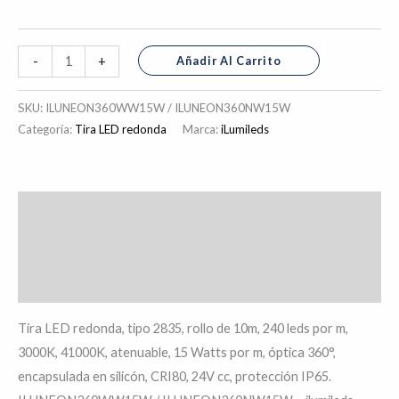
Añadir Al Carrito
-
+
SKU:
ILUNEON360WW15W / ILUNEON360NW15W
Categoría:
Tira LED redonda
Marca:
iLumileds
Descripción
Información adicional
Valoraciones (0)
Tira LED redonda, tipo 2835, rollo de 10m, 240 leds por m,
3000K, 41000K, atenuable, 15 Watts por m, óptica 360°,
encapsulada en silicón, CRI80, 24V cc, protección IP65.