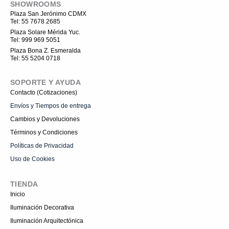
SHOWROOMS
b
-
o
u
o
i
k
b
Plaza San Jerónimo CDMX
o
n
e
Tel: 55 7678 2685
k
s
t
Plaza Solare Mérida Yuc.
a
Tel: 999 969 5051
g
r
Plaza Bona Z. Esmeralda
a
Tel: 55 5204 0718
m
-
1
SOPORTE Y AYUDA
Contacto (Cotizaciones)
Envíos y Tiempos de entrega
Cambios y Devoluciones
Términos y Condiciones
Políticas de Privacidad
Uso de Cookies
TIENDA
Inicio
Iluminación Decorativa
Iluminación Arquitectónica