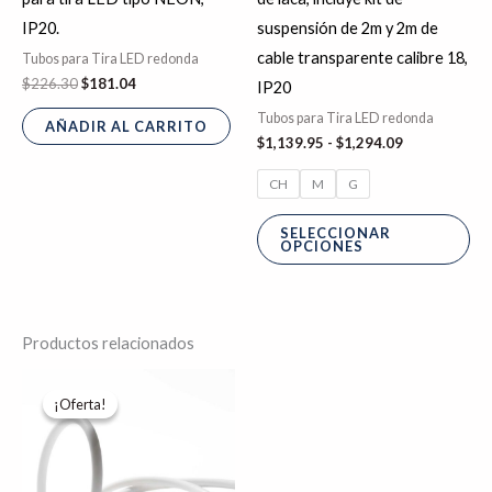
la
IP20.
suspensión de 2m y 2m de
pá
cable transparente calibre 18,
Tubos para Tira LED redonda
de
$
226.30
$
181.04
IP20
pr
Tubos para Tira LED redonda
AÑADIR AL CARRITO
$
1,139.95
-
$
1,294.09
CH
M
G
SELECCIONAR
OPCIONES
Productos relacionados
El
El
Este
precio
precio
¡Oferta!
¡Oferta!
producto
original
actual
era:
es:
tiene
$7,576.56.
$6,061.25.
múltiples