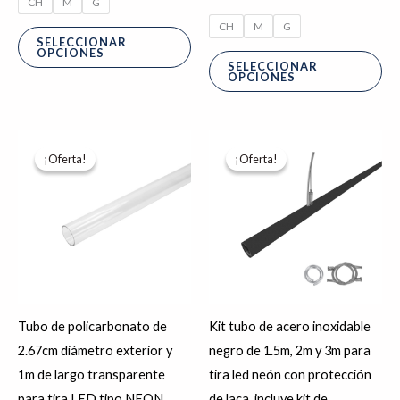
CH
M
G
CH
M
G
SELECCIONAR
OPCIONES
SELECCIONAR
OPCIONES
El
El
Rango
Es
precio
precio
de
¡Oferta!
¡Oferta!
¡Oferta!
¡Oferta!
pr
original
actual
precios:
era:
es:
desde
tie
$226.30.
$181.04.
$1,139.95
hasta
múl
$1,294.09
var
La
op
se
Tubo de policarbonato de
Kit tubo de acero inoxidable
pu
2.67cm diámetro exterior y
negro de 1.5m, 2m y 3m para
ele
1m de largo transparente
tira led neón con protección
en
para tira LED tipo NEON,
de laca, incluye kit de