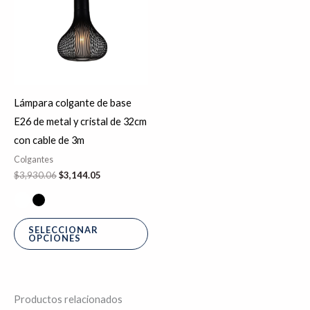
$3,930.06.
$3,144.05.
múltiples
variantes.
Las
opciones
se
Lámpara colgante de base
pueden
E26 de metal y cristal de 32cm
elegir
con cable de 3m
en
Colgantes
la
$
3,930.06
$
3,144.05
página
de
producto
SELECCIONAR
OPCIONES
Productos relacionados