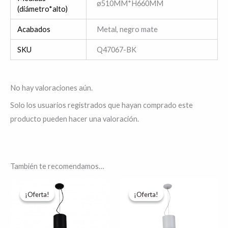
ø510MM*H660MM
(diámetro*alto)
Acabados
Metal, negro mate
SKU
Q47067-BK
No hay valoraciones aún.
Solo los usuarios registrados que hayan comprado este
producto pueden hacer una valoración.
También te recomendamos…
El
El
El
El
Este
precio
precio
precio
precio
¡Oferta!
¡Oferta!
¡Oferta!
¡Oferta!
producto
original
actual
original
actual
era:
es:
era:
es:
tiene
$5,865.47.
$4,692.38.
$5,865.47.
$4,692.38.
múltiples