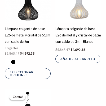
variantes.
Las
opciones
se
Lámpara colgante de base
Lámpara colgante de base
pueden
E26 de metal y cristal de 51cm
E26 de metal y cristal de 51cm
elegir
con cable de 3m
con cable de 3m – Blanco
en
Colgantes
$
5,865.47
$
4,692.38
la
$
5,865.47
$
4,692.38
página
AÑADIR AL CARRITO
de
producto
SELECCIONAR
OPCIONES
El
El
Este
precio
precio
¡Oferta!
¡Oferta!
producto
original
actual
era:
es:
tiene