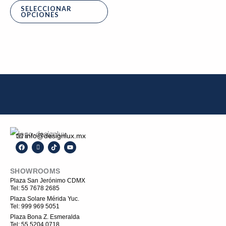
producto
SELECCIONAR
OPCIONES
📧 info@designlux.mx
F
I
T
Y
a
c
i
o
c
o
k
u
e
n
t
t
SHOWROOMS
b
-
o
u
o
i
k
b
Plaza San Jerónimo CDMX
o
n
e
Tel: 55 7678 2685
k
s
t
Plaza Solare Mérida Yuc.
a
Tel: 999 969 5051
g
r
Plaza Bona Z. Esmeralda
a
Tel: 55 5204 0718