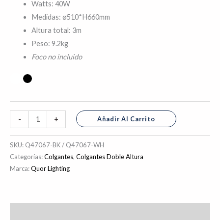
Watts: 40W
Medidas: ø510*H660mm
Altura total: 3m
Peso: 9.2kg
Foco no incluido
Añadir Al Carrito
-
+
SKU:
Q47067-BK / Q47067-WH
Categorías:
Colgantes
,
Colgantes Doble Altura
Marca:
Quor Lighting
Descripción