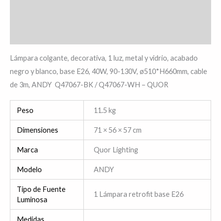
Información adicional
Valoraciones (0)
Lámpara colgante, decorativa, 1 luz, metal y vidrio, acabado
negro y blanco, base E26, 40W, 90-130V, ø510*H660mm, cable
de 3m, ANDY Q47067-BK / Q47067-WH – QUOR
Peso
11.5 kg
Dimensiones
71 × 56 × 57 cm
Marca
Quor Lighting
Modelo
ANDY
Tipo de Fuente
1 Lámpara retrofit base E26
Luminosa
Medidas