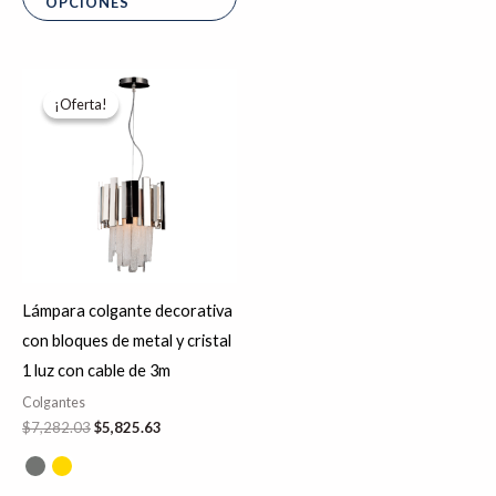
OPCIONES
El
El
Este
precio
precio
¡Oferta!
¡Oferta!
producto
original
actual
era:
es:
tiene
$7,282.03.
$5,825.63.
múltiples
variantes.
Las
opciones
se
Lámpara colgante decorativa
pueden
con bloques de metal y cristal
elegir
1 luz con cable de 3m
en
Colgantes
la
$
7,282.03
$
5,825.63
página
de