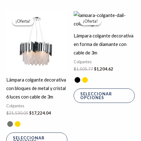
El
El
El
El
Este
Es
precio
precio
precio
precio
¡Oferta!
¡Oferta!
¡Oferta!
¡Oferta!
producto
pr
original
actual
original
actual
era:
es:
era:
es:
tiene
tie
$21,530.05.
$17,224.04.
$1,505.77.
$1,204.62.
Lámpara colgante decorativa
múltiples
múl
en forma de diamante con
variantes.
var
cable de 3m
Las
La
Colgantes
opciones
op
$
1,505.77
$
1,204.62
se
se
Lámpara colgante decorativa
pueden
pu
con bloques de metal y cristal
elegir
ele
SELECCIONAR
6 luces con cable de 3m
OPCIONES
en
en
Colgantes
la
la
$
21,530.05
$
17,224.04
página
pá
de
de
producto
pr
SELECCIONAR