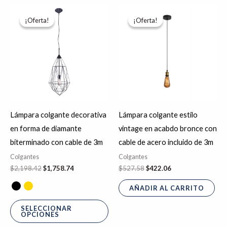
El
El
El
El
Este
precio
precio
precio
precio
¡Oferta!
¡Oferta!
¡Oferta!
¡Oferta!
producto
original
actual
original
actual
era:
es:
era:
es:
tiene
$2,198.42.
$1,758.74.
$527.58.
$422.06.
múltiples
variantes.
Las
opciones
se
Lámpara colgante decorativa
Lámpara colgante estilo
pueden
en forma de diamante
vintage en acabdo bronce con
elegir
biterminado con cable de 3m
cable de acero incluido de 3m
en
Colgantes
Colgantes
la
$
2,198.42
$
1,758.74
$
527.58
$
422.06
página
de
AÑADIR AL CARRITO
producto
SELECCIONAR
OPCIONES